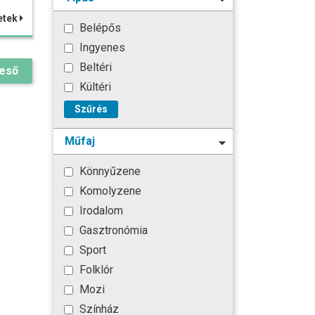
etek
Belépős
Ingyenes
Beltéri
reső
Kültéri
Szűrés
Műfaj
Könnyűzene
Komolyzene
Irodalom
Gasztronómia
Sport
Folklór
Mozi
Színház