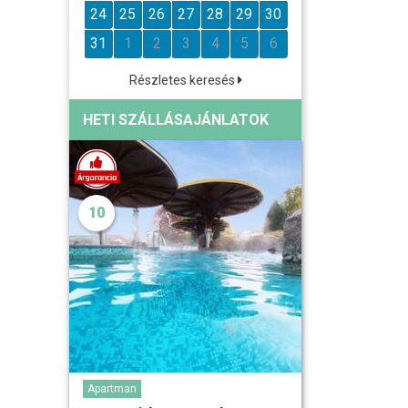
24
25
26
27
28
29
30
31
1
2
3
4
5
6
Részletes keresés
HETI SZÁLLÁSAJÁNLATOK
10
Apartman