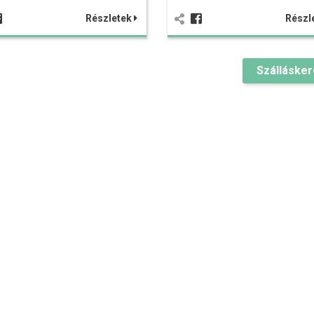
Részletek
Részl
Szálláske