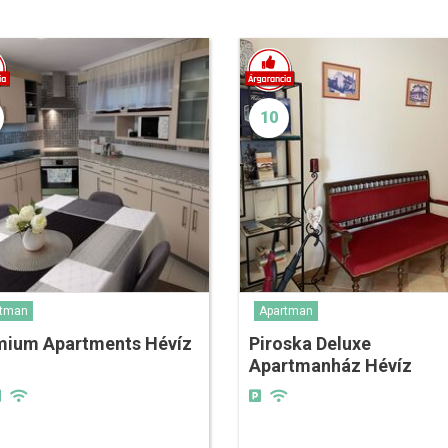
10
rtman
Apartman
mium Apartments Hévíz
Piroska Deluxe
Apartmanház Hévíz