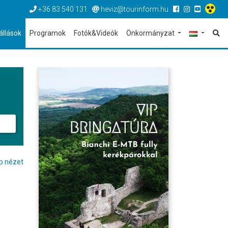
+36 83 540 131
heviz@tourinform.hu
állások
Programok
Fotók&Videók
Önkormányzat
p nézet