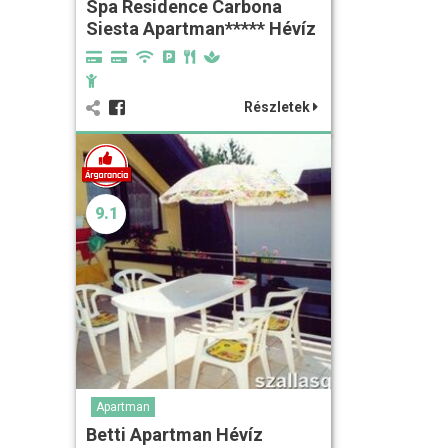
Spa Residence Carbona
Siesta Apartman***** Hévíz
Részletek
9.1
Apartman
Betti Apartman Hévíz