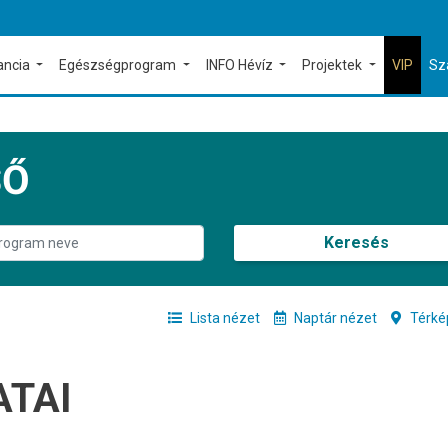
ancia
Egészségprogram
INFO Hévíz
Projektek
VIP
Sz
SŐ
Keresés
Lista nézet
Naptár nézet
Térké
ATAI