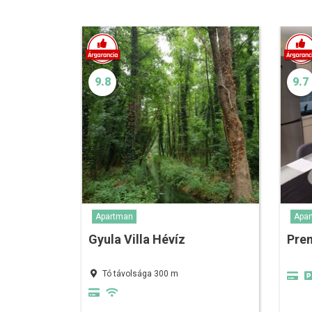
9.8
9.7
Apartman
Apa
Gyula Villa Hévíz
Pre
Tó távolsága 300 m