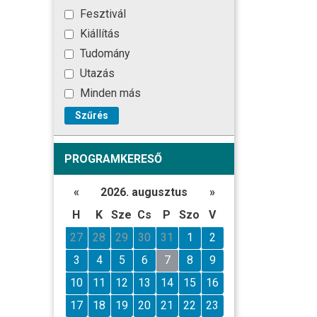
Fesztivál
Kiállítás
Tudomány
Utazás
Minden más
Szűrés
PROGRAMKERESŐ
«
2026. augusztus
»
H
K
Sze
Cs
P
Szo
V
27
28
29
30
31
1
2
3
4
5
6
7
8
9
10
11
12
13
14
15
16
17
18
19
20
21
22
23