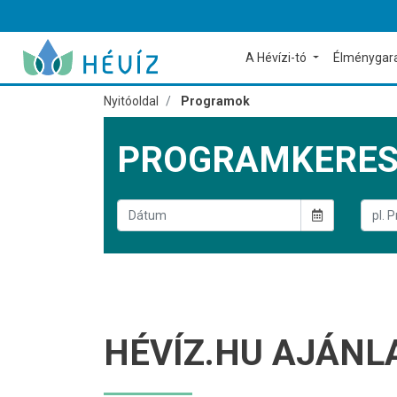
A Hévízi-tó
Élménygar
Nyitóoldal
Programok
PROGRAMKERE
HÉVÍZ.HU AJÁNL