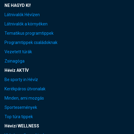
NE HAGYD KI!
Látnivalók Hévízen
Látnivalók a környéken
Tematikus programtippek
Programtippek családoknak
Vezetett túrák
Zsinagóga
Hévíz AKTÍV
Be sporty in Hévíz
Kerékpáros útvonalak
Minden, ami mozgás
Sportesemények
Top túra tippek
Hévízi WELLNESS