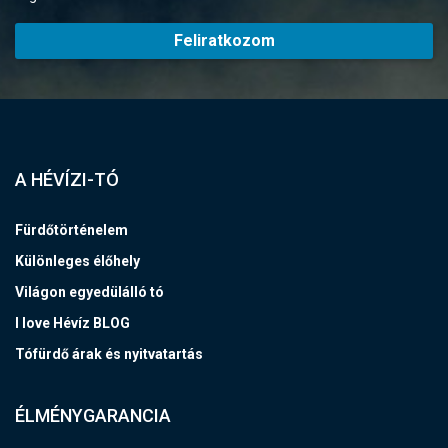
Feliratkozom
A HÉVÍZI-TÓ
Fürdőtörténelem
Különleges élőhely
Világon egyedülálló tó
I love Hévíz BLOG
Tófürdő árak és nyitvatartás
ÉLMÉNYGARANCIA