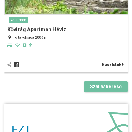
Apartman
Kővirág Apartman Hévíz
Tó távolsága 2000 m
Részletek
Szálláskereső