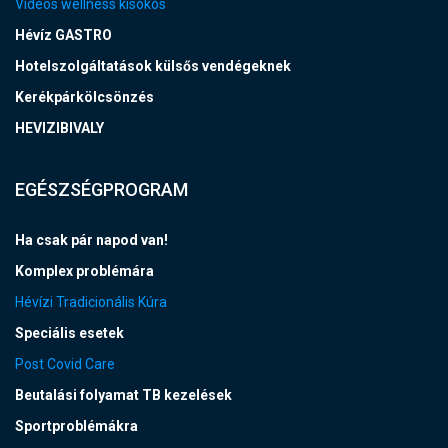
Videós wellness kisokos
Hévíz GASTRO
Hotelszolgáltatások külsős vendégeknek
Kerékpárkölcsönzés
HEVIZIBIVALY
EGÉSZSÉGPROGRAM
Ha csak pár napod van!
Komplex problémára
Hévízi Tradicionális Kúra
Speciális esetek
Post Covid Care
Beutalási folyamat TB kezelések
Sportproblémákra