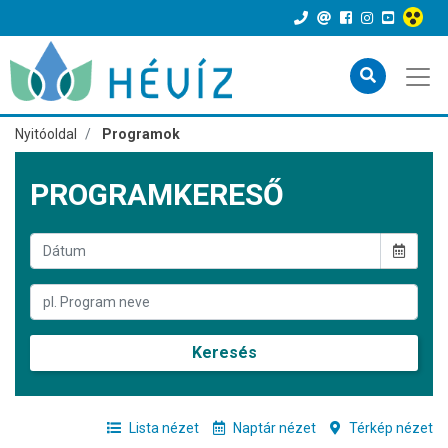
Nyitóoldal
Programok
PROGRAMKERESŐ
Keresés
Lista nézet
Naptár nézet
Térkép nézet