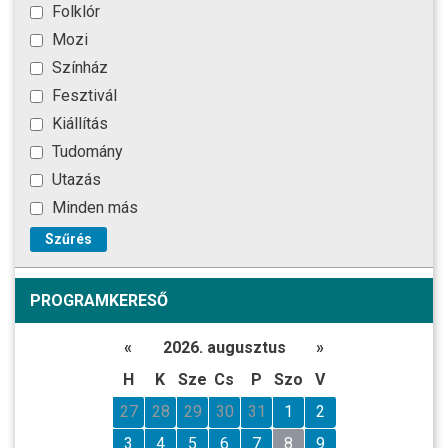
Folklór
Mozi
Színház
Fesztivál
Kiállítás
Tudomány
Utazás
Minden más
Szűrés
PROGRAMKERESŐ
«
2026. augusztus
»
H
K
Sze
Cs
P
Szo
V
27
28
29
30
31
1
2
3
4
5
6
7
8
9