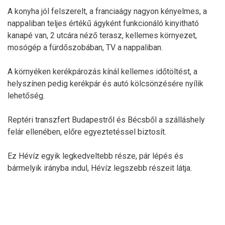
A konyha jól felszerelt, a franciaágy nagyon kényelmes, a
nappaliban teljes értékű ágyként funkcionáló kinyitható
kanapé van, 2 utcára néző terasz, kellemes környezet,
mosógép a fürdőszobában, TV a nappaliban.
A környéken kerékpározás kínál kellemes időtöltést, a
helyszínen pedig kerékpár és autó kölcsönzésére nyílik
lehetőség.
Reptéri transzfert Budapestről és Bécsből a szálláshely
felár ellenében, előre egyeztetéssel biztosít.
Ez Hévíz egyik legkedveltebb része, pár lépés és
bármelyik irányba indul, Hévíz legszebb részeit látja.