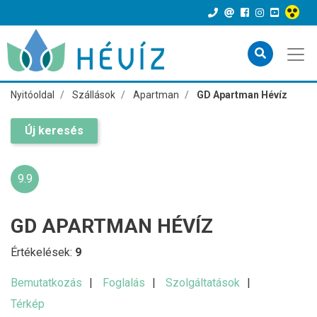
Nyitóoldal
Szállások
Apartman
GD Apartman Hévíz
Új keresés
9.9
GD APARTMAN HÉVÍZ
Értékelések:
9
Bemutatkozás
Foglalás
Szolgáltatások
Térkép