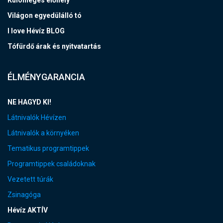
Világon egyedülálló tó
I love Hévíz BLOG
Tófürdő árak és nyitvatartás
ÉLMÉNYGARANCIA
NE HAGYD KI!
Látnivalók Hévízen
Látnivalók a környéken
Tematikus programtippek
Programtippek családoknak
Vezetett túrák
Zsinagóga
Hévíz AKTÍV