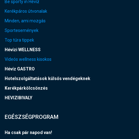
Be sporty in Hévíz
Kerékpáros útvonalak
Minden, ami mozgás
Sportesemények
Top túra tippek
Hévízi WELLNESS
Videós wellness kisokos
Hévíz GASTRO
Hotelszolgáltatások külsős vendégeknek
Kerékpárkölcsönzés
HEVIZIBIVALY
EGÉSZSÉGPROGRAM
Ha csak pár napod van!