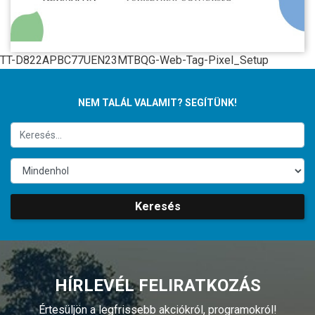
TT-D822APBC77UEN23MTBQG-Web-Tag-Pixel_Setup
NEM TALÁL VALAMIT? SEGÍTÜNK!
Keresés
HÍRLEVÉL FELIRATKOZÁS
Értesüljön a legfrissebb akciókról, programokról!