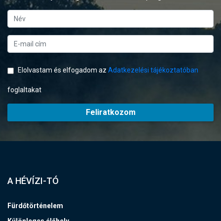
Elolvastam és elfogadom az
Adatkezelési tájékoztatóban
foglaltakat
Feliratkozom
A HÉVÍZI-TÓ
Fürdőtörténelem
Különleges élőhely