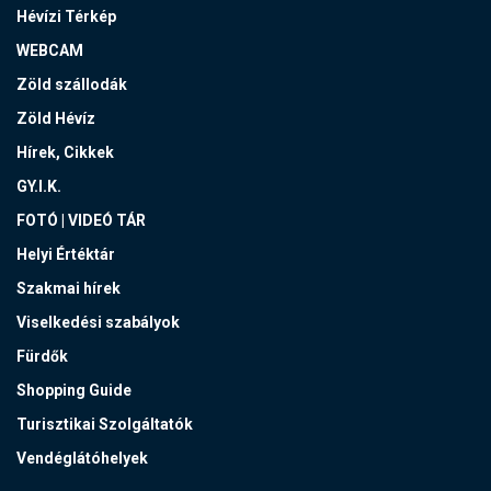
Hévízi Térkép
WEBCAM
Zöld szállodák
Zöld Hévíz
Hírek, Cikkek
GY.I.K.
FOTÓ | VIDEÓ TÁR
Helyi Értéktár
Szakmai hírek
Viselkedési szabályok
Fürdők
Shopping Guide
Turisztikai Szolgáltatók
Vendéglátóhelyek