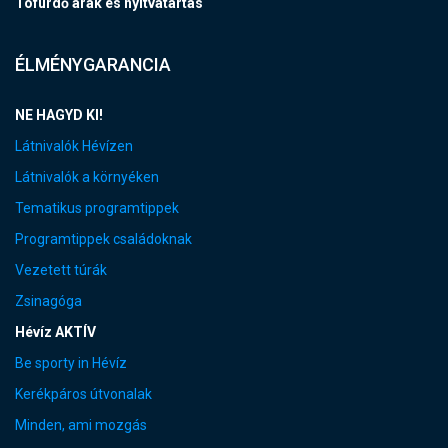
Tófürdő árak és nyitvatartás
ÉLMÉNYGARANCIA
NE HAGYD KI!
Látnivalók Hévízen
Látnivalók a környéken
Tematikus programtippek
Programtippek családoknak
Vezetett túrák
Zsinagóga
Hévíz AKTÍV
Be sporty in Hévíz
Kerékpáros útvonalak
Minden, ami mozgás