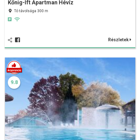
Kőnig-Ift Apartman Hévíz
Tó távolsága 300 m
Részletek
9.8