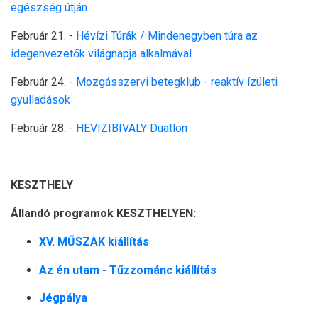
egészség útján
Február 21. -
Hévízi Túrák / Mindenegyben túra az
idegenvezetők világnapja alkalmával
Február 24. -
Mozgásszervi betegklub - reaktív ízületi
gyulladások
Február 28. -
HEVIZIBIVALY Duatlon
KESZTHELY
Állandó programok KESZTHELYEN:
XV. MŰSZAK kiállítás
Az én utam - Tűzzománc kiállítás
Jégpálya