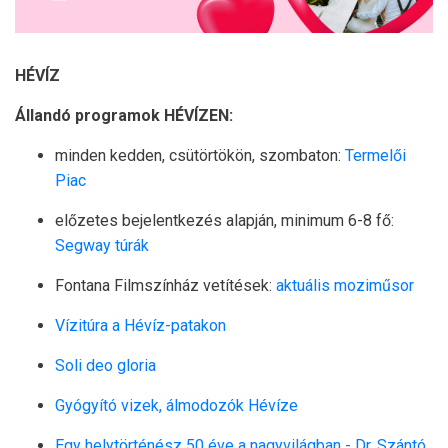
HÉVÍZ
Állandó programok HÉVÍZEN:
minden kedden, csütörtökön, szombaton:
Termelői
Piac
előzetes bejelentkezés alapján, minimum 6-8 fő:
Segway túrák
Fontana Filmszínház vetítések:
aktuális moziműsor
Vízitúra a Hévíz-patakon
Soli deo gloria
Gyógyító vizek, álmodozók Hévíze
Egy helytörténész 50 éve a nagyvilágban - Dr. Szántó