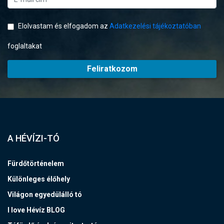
Elolvastam és elfogadom az
Adatkezelési tájékoztatóban
foglaltakat
Feliratkozom
A HÉVÍZI-TÓ
Fürdőtörténelem
Különleges élőhely
Világon egyedülálló tó
I love Hévíz BLOG