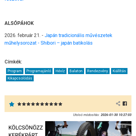
ALSÓPÁHOK
2026. február 21
. -
Japán tradicionális művészetek
műhelysorozat - Shibori – japán batikolás
Címkék:
Program
Programajánló
Hévíz
Balaton
Rendezvény
Kiállítás
Kikapcsolódás
Utolsó módosítás:
2026-01-30 10:27:03