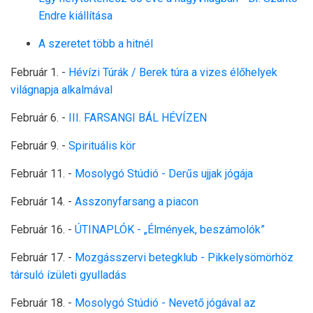
Endre kiállítása
A szeretet több a hitnél
Február 1. -
Hévízi Túrák / Berek túra a vizes élőhelyek
világnapja alkalmával
Február 6. -
III. FARSANGI BÁL HÉVÍZEN
Február 9. -
Spirituális kör
Február 11. -
Mosolygó Stúdió - Derűs ujjak jógája
Február 14. -
Asszonyfarsang a piacon
Február 16. -
ÚTINAPLÓK - „Élmények, beszámolók”
Február 17. -
Mozgásszervi betegklub - Pikkelysömörhöz
társuló ízületi gyulladás
Február 18. -
Mosolygó Stúdió - Nevető jógával az