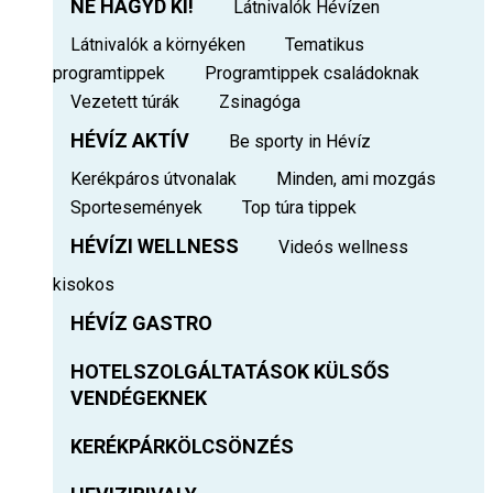
NE HAGYD KI!
Látnivalók Hévízen
Látnivalók a környéken
Tematikus
programtippek
Programtippek családoknak
Vezetett túrák
Zsinagóga
HÉVÍZ AKTÍV
Be sporty in Hévíz
Kerékpáros útvonalak
Minden, ami mozgás
Sportesemények
Top túra tippek
HÉVÍZI WELLNESS
Videós wellness
kisokos
HÉVÍZ GASTRO
HOTELSZOLGÁLTATÁSOK KÜLSŐS
VENDÉGEKNEK
KERÉKPÁRKÖLCSÖNZÉS