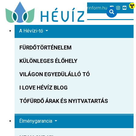
+36 83 540 131
heviz@tourinform.hu
A Hévízi-tó
FÜRDŐTÖRTÉNELEM
KÜLÖNLEGES ÉLŐHELY
VILÁGON EGYEDÜLÁLLÓ TÓ
I LOVE HÉVÍZ BLOG
TÓFÜRDŐ ÁRAK ÉS NYITVATARTÁS
Élménygarancia