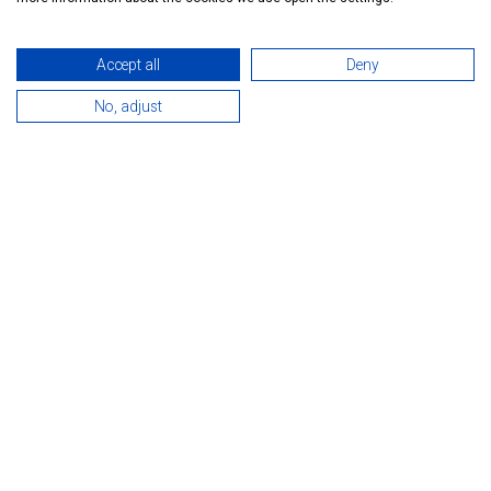
Accept all
Deny
No, adjust
Kevés a szabadtéri sportverseny télen? Új kihívásokat
keresel, vagy csak próbára tennéd magad? Újra HEVIZIBIVALY
Duatlon! 10 km (mért táv 9,9 km) evezés és nagyjából 12 km
(mért táv 11,5 km) futás télen. Nevezz a HEVIZIBIVALY
Duatlon versenyre egyénileg vagy csapattal, és mutasd meg