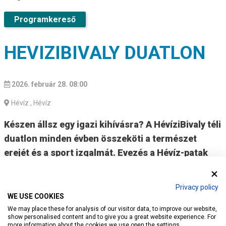
Programkereső
HEVIZIBIVALY DUATLON
2026. február 28. 08:00
Hévíz
, Hévíz
Készen állsz egy igazi kihívásra? A HévíziBivaly téli
duatlon minden évben összeköti a természet
erejét és a sport izgalmát. Evezés a Hévíz-patak
lenyűgöző téli világában, majd futás a festői
töltésen vissza Hévízre – összesen több mint 20
Privacy policy
km élmény és adrenalin! Tökéletes választás
WE USE COOKIES
mindazoknak, akik szeretik a különleges
We may place these for analysis of our visitor data, to improve our website,
show personalised content and to give you a great website experience. For
kihívásokat és a természet közelségét.
more information about the cookies we use open the settings.