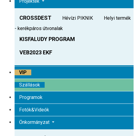
Projektek
CROSSDEST
Hévízi PIKNIK
Helyi termék
- kerékpáros útvonalak
KISFALUDY PROGRAM
VEB2023 EKF
VIP
Szállások
Programok
Fotók&Videók
Önkormányzat