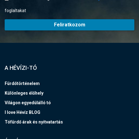
foglaltakat
Feliratkozom
A HÉVÍZI-TÓ
Fürdőtörténelem
Különleges élőhely
Világon egyedülálló tó
I love Hévíz BLOG
Tófürdő árak és nyitvatartás