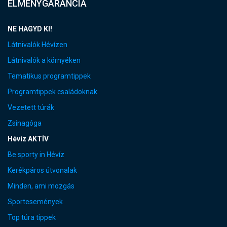
ÉLMÉNYGARANCIA
NE HAGYD KI!
Látnivalók Hévízen
Látnivalók a környéken
Tematikus programtippek
Programtippek családoknak
Vezetett túrák
Zsinagóga
Hévíz AKTÍV
Be sporty in Hévíz
Kerékpáros útvonalak
Minden, ami mozgás
Sportesemények
Top túra tippek