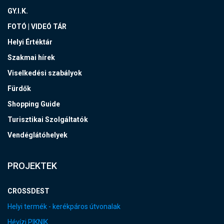
GY.I.K.
FOTÓ | VIDEÓ TÁR
Helyi Értéktár
Szakmai hírek
Viselkedési szabályok
Fürdők
Shopping Guide
Turisztikai Szolgáltatók
Vendéglátóhelyek
PROJEKTEK
CROSSDEST
Helyi termék - kerékpáros útvonalak
Hévízi PIKNIK