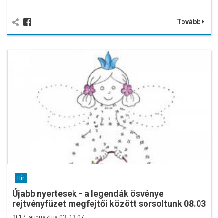
Tovább
Hír
Újabb nyertesek - a legendák ösvénye
rejtvényfüzet megfejtői között sorsoltunk 08.03
2017. augusztus 03. 13:07