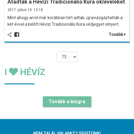
Átadták a Hévízi Tradicionális Kúra okleveleket
2017. július 10. 13:18
Mint ahogy arról már korábban hírt adtak, újravizsgáztatták a
két évvel ezelőtt Hévízi Tradicionális Kúra védjegyet elnyert…
Tovább
I
HÉVÍZ
Tovább a blogra
NEM TALÁL VALAMIT? SEGÍTÜNK!