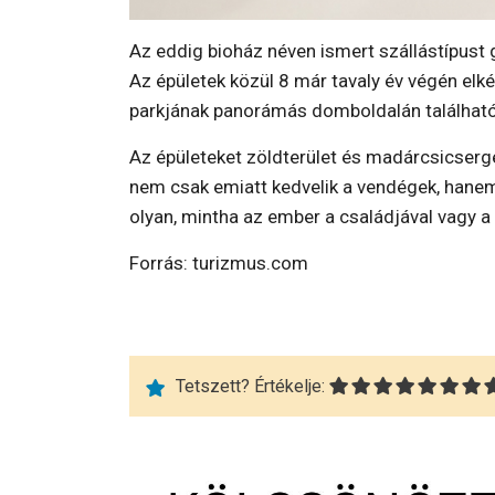
Az eddig bioház néven ismert szállástípust g
Az épületek közül 8 már tavaly év végén elké
parkjának panorámás domboldalán található
Az épületeket zöldterület és madárcsicserg
nem csak emiatt kedvelik a vendégek, hanem
olyan, mintha az ember a családjával vagy a 
Forrás: turizmus.com
Tetszett? Értékelje: