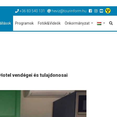
+36 83 540 131
heviz@tourinform.hu
állások
Programok
Fotók&Videók
Önkormányzat
 Hotel vendégei és tulajdonosai