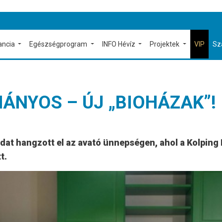
ancia
Egészségprogram
INFO Hévíz
Projektek
VIP
Sz
ÁNYOS – ÚJ „BIOHÁZAK”!
ndat hangzott el az avató ünnepségen, ahol a Kolping
t.