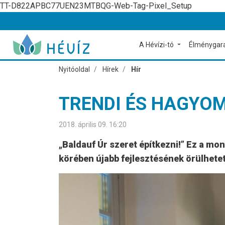
TT-D822APBC77UEN23MTBQG-Web-Tag-Pixel_Setup
A Hévízi-tó
Élménygar
Nyitóoldal
Hírek
Hír
TRENDI ÉS HAGYOM
2018. április 09. 16:20
„Baldauf Úr szeret építkezni!” Ez a mo
körében újabb fejlesztésének örülhetet