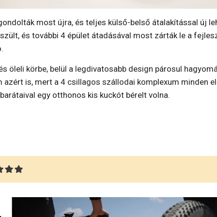
ondolták most újra, és teljes külső-belső átalakítással új l
szült, és további 4 épület átadásával most zárták le a fejle
.
és öleli körbe, belül a legdivatosabb design párosul hagyo
 azért is, mert a 4 csillagos szállodai komplexum minden 
barátaival egy otthonos kis kuckót bérelt volna.