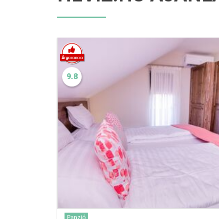
9.8
Panzió