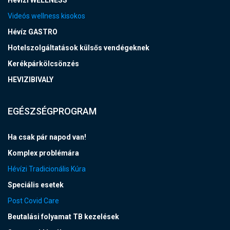
Hévízi WELLNESS
Videós wellness kisokos
Hévíz GASTRO
Hotelszolgáltatások külsős vendégeknek
Kerékpárkölcsönzés
HEVIZIBIVALY
EGÉSZSÉGPROGRAM
Ha csak pár napod van!
Komplex problémára
Hévízi Tradicionális Kúra
Speciális esetek
Post Covid Care
Beutalási folyamat TB kezelések