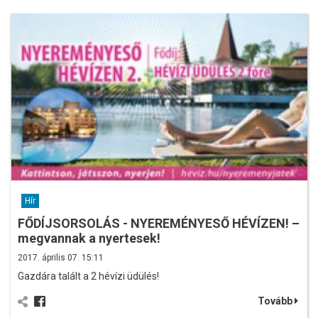
Hír
FŐDÍJSORSOLÁS - NYEREMÉNYESŐ HÉVÍZEN! –
megvannak a nyertesek!
2017. április 07. 15:11
Gazdára talált a 2 hévízi üdülés!
Tovább