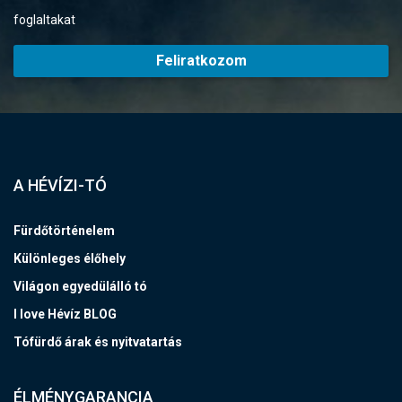
foglaltakat
Feliratkozom
A HÉVÍZI-TÓ
Fürdőtörténelem
Különleges élőhely
Világon egyedülálló tó
I love Hévíz BLOG
Tófürdő árak és nyitvatartás
ÉLMÉNYGARANCIA