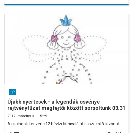
Hír
Újabb nyertesek - a legendák ösvénye
rejtvényfüzet megfejtői között sorsoltunk 03.31
2017. március 31. 15:29
A családok kedvenc 12 hévízi látnivalóját összekötő útvonal…