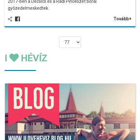
2017-ben a Decsics és a Rádi Pincészet borai
győzedelmeskedtek.
Tovább
I
HÉVÍZ