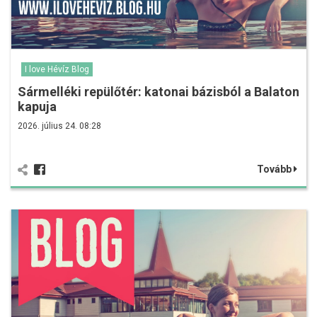
I love Hévíz Blog
Sármelléki repülőtér: katonai bázisból a Balaton
kapuja
2026. július 24. 08:28
Tovább