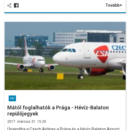
Tovább
Hír
Mától foglalhatók a Prága - Hévíz-Balaton
repülőjegyek
2017. március 31. 15:20
Újraindítja a Czech Airlines a Prága és a Hévíz-Balaton Airport…