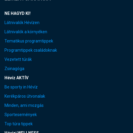
NE HAGYD KI!
Látnivalók Hévízen
Látnivalók a környéken
Tematikus programtippek
Programtippek családoknak
Vezetett túrák
Zsinagóga
Hévíz AKTÍV
Be sporty in Hévíz
Kerékpáros útvonalak
Minden, ami mozgás
Sportesemények
Top túra tippek