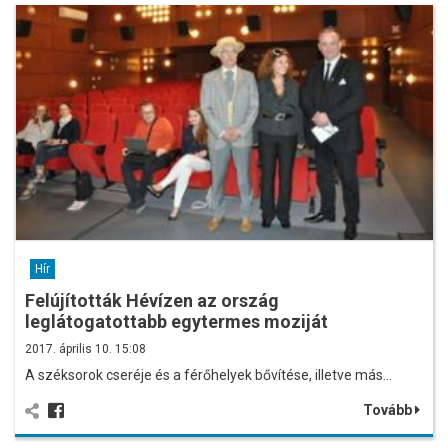
Hír
Felújították Hévízen az ország
leglátogatottabb egytermes moziját
2017. április 10. 15:08
A széksorok cseréje és a férőhelyek bővítése, illetve más…
Tovább