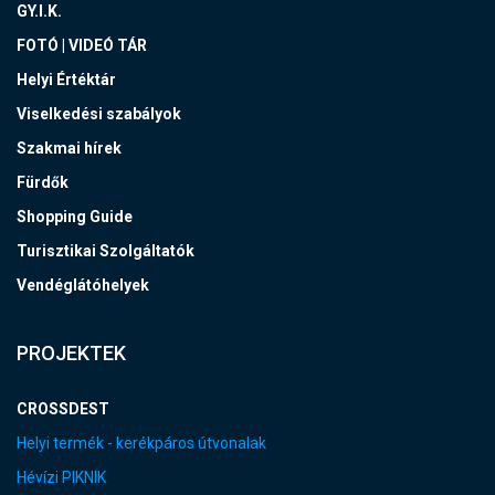
GY.I.K.
FOTÓ | VIDEÓ TÁR
Helyi Értéktár
Viselkedési szabályok
Szakmai hírek
Fürdők
Shopping Guide
Turisztikai Szolgáltatók
Vendéglátóhelyek
PROJEKTEK
CROSSDEST
Helyi termék - kerékpáros útvonalak
Hévízi PIKNIK