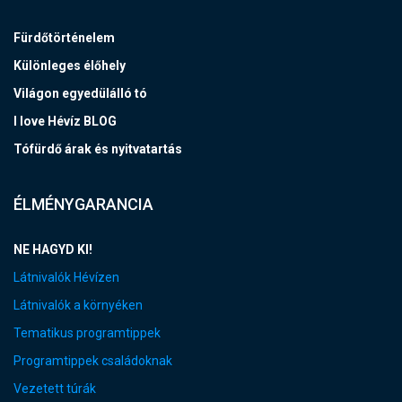
Fürdőtörténelem
Különleges élőhely
Világon egyedülálló tó
I love Hévíz BLOG
Tófürdő árak és nyitvatartás
ÉLMÉNYGARANCIA
NE HAGYD KI!
Látnivalók Hévízen
Látnivalók a környéken
Tematikus programtippek
Programtippek családoknak
Vezetett túrák