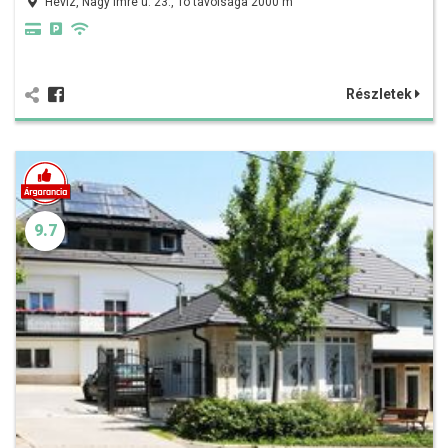
Hévíz, Nagy Imre u. 23., Tó távolsága 2000 m
Részletek
9.7