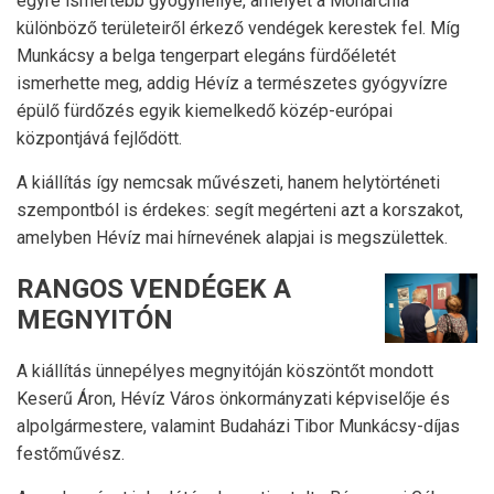
egyre ismertebb gyógyhellyé, amelyet a Monarchia
különböző területeiről érkező vendégek kerestek fel. Míg
Munkácsy a belga tengerpart elegáns fürdőéletét
ismerhette meg, addig Hévíz a természetes gyógyvízre
épülő fürdőzés egyik kiemelkedő közép-európai
központjává fejlődött.
A kiállítás így nemcsak művészeti, hanem helytörténeti
szempontból is érdekes: segít megérteni azt a korszakot,
amelyben Hévíz mai hírnevének alapjai is megszülettek.
RANGOS VENDÉGEK A
MEGNYITÓN
A kiállítás ünnepélyes megnyitóján köszöntőt mondott
Keserű Áron
, Hévíz Város önkormányzati képviselője és
alpolgármestere, valamint
Budaházi Tibor
Munkácsy-díjas
festőművész.