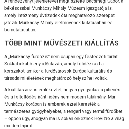
A rendezvényt jelenlétével megtisztelte
Bácsmegi Gábor
, a
békéscsabai
Munkácsy Mihály Múzeum
igazgatója is,
amely intézmény évtizedek óta meghatározó szerepet
játszik Munkácsy Mihály életművének kutatásában és
bemutatásában.
TÖBB MINT MŰVÉSZETI KIÁLLÍTÁS
A „Munkácsy fürdőzik” nem csupán egy festészeti tárlat.
Sokkal inkább egy időutazás, amely felidézi azt a
korszakot, amikor a fürdővárosok Európa kulturális és
társadalmi életének meghatározó helyszínei voltak.
A kiállítás arra is emlékeztet, hogy a gyógyulás, a pihenés
és a feltöltődés iránti igény nem modern találmány. Már
Munkácsy korában is emberek ezrei keresték a
természetes gyógyhelyeket, a tengeri vagy termálfürdőket
– éppen úgy, ahogyan ma is sokan érkeznek Hévízre a világ
minden tájáról.