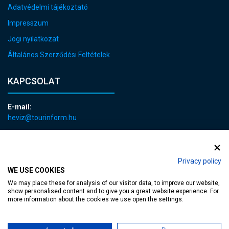
Adatvédelmi tájékoztató
Impresszum
Jogi nyilatkozat
Általános Szerződési Feltételek
KAPCSOLAT
E-mail:
heviz@tourinform.hu
Telefon:
+36 83 540 131
Privacy policy
WE USE COOKIES
We may place these for analysis of our visitor data, to improve our website,
show personalised content and to give you a great website experience. For
more information about the cookies we use open the settings.
akadálymentesített weblap
| Copyright © 2024 Hévíz Város Önkormányzata,