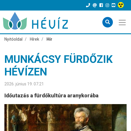
Nyitóoldal
Hírek
Hír
MUNKÁCSY FÜRDŐZIK
HÉVÍZEN
2026. június 19. 07:21
Időutazás a fürdőkultúra aranykorába