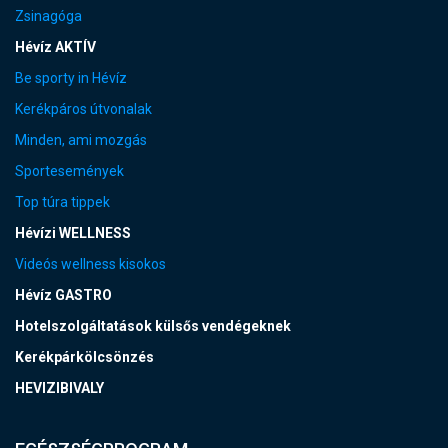
Zsinagóga
Hévíz AKTÍV
Be sporty in Hévíz
Kerékpáros útvonalak
Minden, ami mozgás
Sportesemények
Top túra tippek
Hévízi WELLNESS
Videós wellness kisokos
Hévíz GASTRO
Hotelszolgáltatások külsős vendégeknek
Kerékpárkölcsönzés
HEVIZIBIVALY