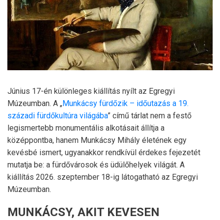
Június 17-én különleges kiállítás nyílt az Egregyi
Múzeumban. A „
Munkácsy fürdőzik – időutazás a 19.
századi fürdőkultúra világába
” című tárlat nem a festő
legismertebb monumentális alkotásait állítja a
középpontba, hanem Munkácsy Mihály életének egy
kevésbé ismert, ugyanakkor rendkívül érdekes fejezetét
mutatja be: a fürdővárosok és üdülőhelyek világát. A
kiállítás 2026. szeptember 18-ig látogatható az Egregyi
Múzeumban.
MUNKÁCSY, AKIT KEVESEN