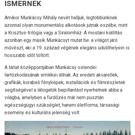
ISMERNEK
Amikor Munkácsy Mihály nevét halljuk, legtöbbünknek
azonnal olyan monumentális alkotások jutnak eszébe, mint
a Krisztus-trilógia vagy a Siralomház. A mostani kiállítás
azonban egy másik Munkácsyt mutat be: a világot járó
művészt, aki a 19. század végének elegáns üdülőhelyein is
hosszabb időt töltött.
A tárlat középpontjában Munkácsy ostendei
tartózkodásának emlékei állnak. Az eredeti akvarellek,
grafikák, korabeli fényképek, installációk és filmrészletek
segítségével a látogatók bepillantást nyerhetnek abba a
világba, amelyben a fürdőzés már nem pusztán
egészségügyi szükséglet, hanem életforma, társasági
esemény és kulturális jelenség volt.