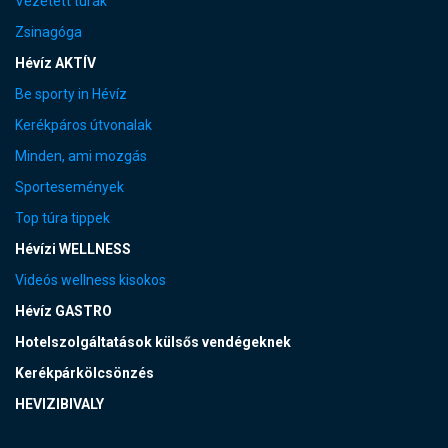
Vezetett túrák
Zsinagóga
Hévíz AKTÍV
Be sporty in Hévíz
Kerékpáros útvonalak
Minden, ami mozgás
Sportesemények
Top túra tippek
Hévízi WELLNESS
Videós wellness kisokos
Hévíz GASTRO
Hotelszolgáltatások külsős vendégeknek
Kerékpárkölcsönzés
HEVIZIBIVALY