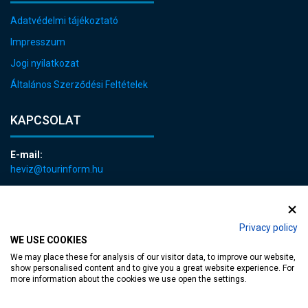
Adatvédelmi tájékoztató
Impresszum
Jogi nyilatkozat
Általános Szerződési Feltételek
KAPCSOLAT
E-mail:
heviz@tourinform.hu
Telefon:
+36 83 540 131
Privacy policy
WE USE COOKIES
We may place these for analysis of our visitor data, to improve our website,
show personalised content and to give you a great website experience. For
more information about the cookies we use open the settings.
akadálymentesített weblap
| Copyright © 2024 Hévíz Város Önkormányzata,