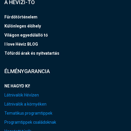
A HÉVÍZI-TÓ
Fürdőtörténelem
Különleges élőhely
Világon egyedülálló tó
I love Hévíz BLOG
Tófürdő árak és nyitvatartás
ÉLMÉNYGARANCIA
NE HAGYD KI!
Látnivalók Hévízen
Látnivalók a környéken
Tematikus programtippek
Programtippek családoknak