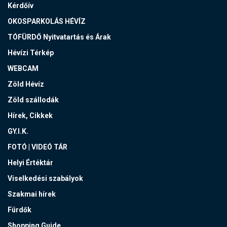
Kérdőív
OKOSPARKOLÁS HÉVÍZ
TÓFÜRDŐ Nyitvatartás és Árak
Hévízi Térkép
WEBCAM
Zöld Hévíz
Zöld szállodák
Hírek, Cikkek
GY.I.K.
FOTÓ | VIDEÓ TÁR
Helyi Értéktár
Viselkedési szabályok
Szakmai hírek
Fürdők
Shopping Guide