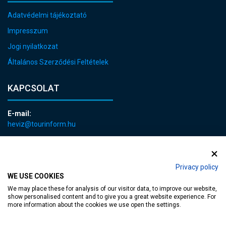
Adatvédelmi tájékoztató
Impresszum
Jogi nyilatkozat
Általános Szerződési Feltételek
KAPCSOLAT
E-mail:
heviz@tourinform.hu
Telefon:
+36 83 540 131
Privacy policy
WE USE COOKIES
We may place these for analysis of our visitor data, to improve our website,
show personalised content and to give you a great website experience. For
more information about the cookies we use open the settings.
akadálymentesített weblap
| Copyright © 2024 Hévíz Város Önkormányzata,