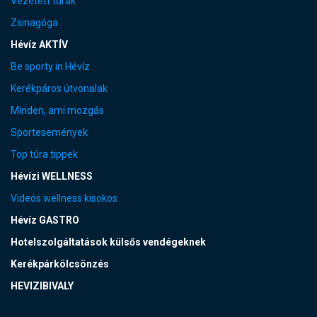
Vezetett túrák
Zsinagóga
Hévíz AKTÍV
Be sporty in Hévíz
Kerékpáros útvonalak
Minden, ami mozgás
Sportesemények
Top túra tippek
Hévízi WELLNESS
Videós wellness kisokos
Hévíz GASTRO
Hotelszolgáltatások külsős vendégeknek
Kerékpárkölcsönzés
HEVIZIBIVALY