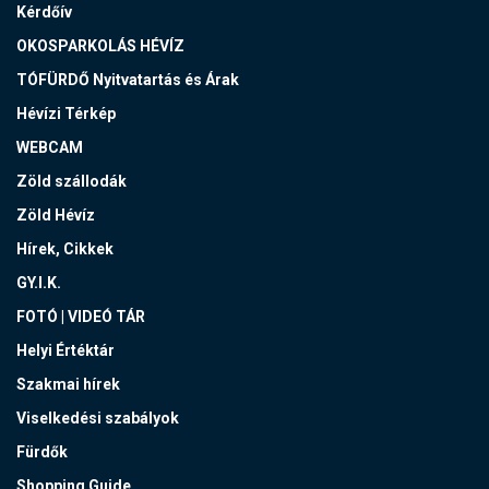
Kérdőív
OKOSPARKOLÁS HÉVÍZ
TÓFÜRDŐ Nyitvatartás és Árak
Hévízi Térkép
WEBCAM
Zöld szállodák
Zöld Hévíz
Hírek, Cikkek
GY.I.K.
FOTÓ | VIDEÓ TÁR
Helyi Értéktár
Szakmai hírek
Viselkedési szabályok
Fürdők
Shopping Guide