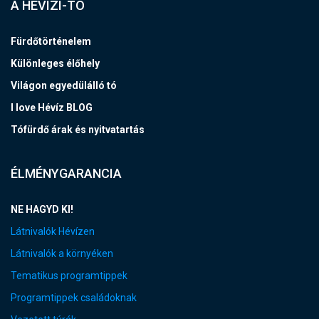
A HÉVÍZI-TÓ
Fürdőtörténelem
Különleges élőhely
Világon egyedülálló tó
I love Hévíz BLOG
Tófürdő árak és nyitvatartás
ÉLMÉNYGARANCIA
NE HAGYD KI!
Látnivalók Hévízen
Látnivalók a környéken
Tematikus programtippek
Programtippek családoknak