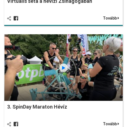
Virtuális séta a hévízi Zsinagógában
Tovább
3. SpinDay Maraton Hévíz
Tovább