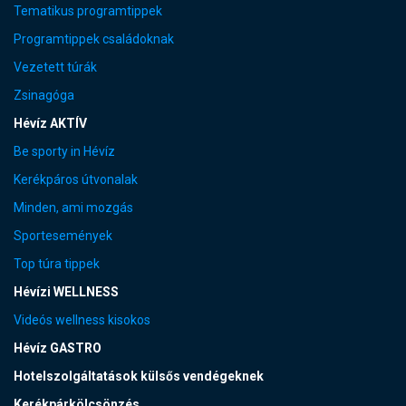
Tematikus programtippek
Programtippek családoknak
Vezetett túrák
Zsinagóga
Hévíz AKTÍV
Be sporty in Hévíz
Kerékpáros útvonalak
Minden, ami mozgás
Sportesemények
Top túra tippek
Hévízi WELLNESS
Videós wellness kisokos
Hévíz GASTRO
Hotelszolgáltatások külsős vendégeknek
Kerékpárkölcsönzés