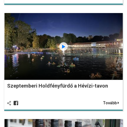
Szeptemberi Holdfényfürdő a Hévízi-tavon
Tovább