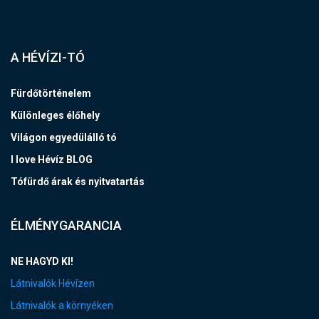
A HÉVÍZI-TÓ
Fürdőtörténelem
Különleges élőhely
Világon egyedülálló tó
I love Hévíz BLOG
Tófürdő árak és nyitvatartás
ÉLMÉNYGARANCIA
NE HAGYD KI!
Látnivalók Hévízen
Látnivalók a környéken