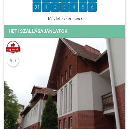
31
1
2
3
4
5
6
Részletes keresés
HETI SZÁLLÁSAJÁNLATOK
9.7