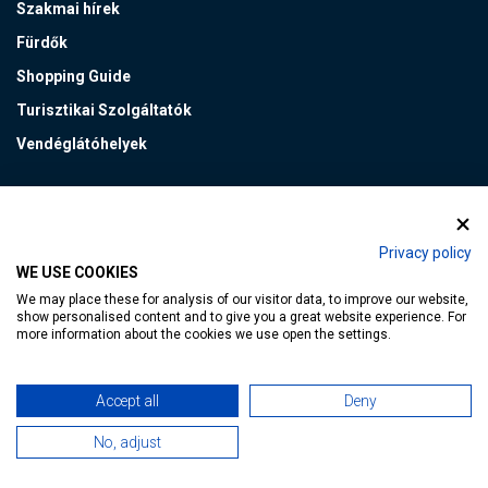
Szakmai hírek
Fürdők
Shopping Guide
Turisztikai Szolgáltatók
Vendéglátóhelyek
PROJEKTEK
Privacy policy
CROSSDEST
WE USE COOKIES
Helyi termék - kerékpáros útvonalak
We may place these for analysis of our visitor data, to improve our website,
show personalised content and to give you a great website experience. For
Hévízi PIKNIK
more information about the cookies we use open the settings.
Kisfaludy Program
Accept all
Deny
VEB2023 EKF
No, adjust
FOTÓK&VIDEÓK