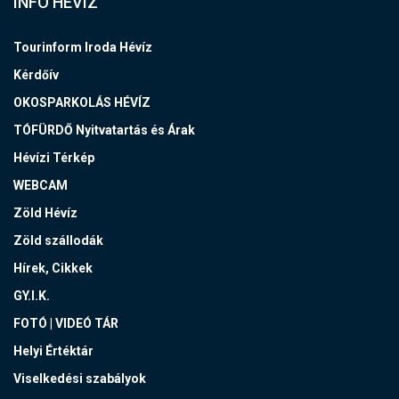
INFO HÉVÍZ
Tourinform Iroda Hévíz
Kérdőív
OKOSPARKOLÁS HÉVÍZ
TÓFÜRDŐ Nyitvatartás és Árak
Hévízi Térkép
WEBCAM
Zöld Hévíz
Zöld szállodák
Hírek, Cikkek
GY.I.K.
FOTÓ | VIDEÓ TÁR
Helyi Értéktár
Viselkedési szabályok