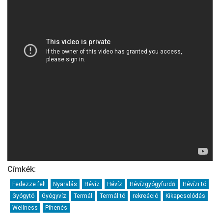
Címkék:
Fedezze fel!
Nyaralás
Hévíz
Hévíz
Hévízgyógyfürdő
Hévízi tó
Gyógytó
Gyógyvíz
Termál
Termál tó
rekreáció
Kikapcsolódás
Wellness
Pihenés