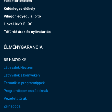
Fürdőtörténelem
Különleges élőhely
Világon egyedülálló tó
I love Hévíz BLOG
Tófürdő árak és nyitvatartás
ÉLMÉNYGARANCIA
NE HAGYD KI!
Látnivalók Hévízen
Látnivalók a környéken
Tematikus programtippek
Programtippek családoknak
Vezetett túrák
Zsinagóga