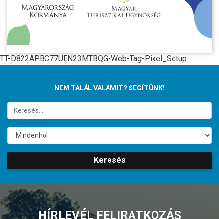
TT-D822APBC77UEN23MTBQG-Web-Tag-Pixel_Setup
NEM TALÁL VALAMIT? SEGÍTÜNK!
Keresés
HÍRLEVÉL FELIRATKOZÁS