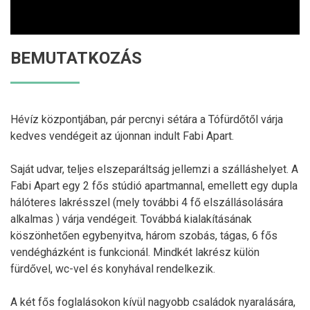
BEMUTATKOZÁS
Hévíz központjában, pár percnyi sétára a Tófürdőtől várja
kedves vendégeit az újonnan indult Fabi Apart.
Saját udvar, teljes elszeparáltság jellemzi a szálláshelyet. A
Fabi Apart egy 2 fős stúdió apartmannal, emellett egy dupla
hálóteres lakrésszel (mely további 4 fő elszállásolására
alkalmas ) várja vendégeit. Továbbá kialakításának
köszönhetően egybenyitva, három szobás, tágas, 6 fős
vendégházként is funkcionál. Mindkét lakrész külön
fürdővel, wc-vel és konyhával rendelkezik.
A két fős foglalásokon kívül nagyobb családok nyaralására,