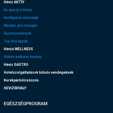
Hévíz AKTÍV
Be sporty in Hévíz
Kerékpáros útvonalak
Minden, ami mozgás
Sportesemények
Top túra tippek
Hévízi WELLNESS
Videós wellness kisokos
Hévíz GASTRO
Hotelszolgáltatások külsős vendégeknek
Kerékpárkölcsönzés
HEVIZIBIVALY
EGÉSZSÉGPROGRAM