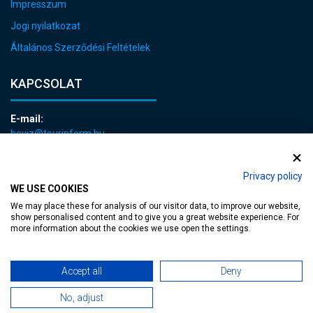
Impresszum
Jogi nyilatkozat
Általános Szerződési Feltételek
KAPCSOLAT
E-mail:
heviz@tourinform.hu
Telefon:
+36 83 540 131
Privacy policy
WE USE COOKIES
We may place these for analysis of our visitor data, to improve our website,
show personalised content and to give you a great website experience. For
more information about the cookies we use open the settings.
akadálymentesített weblap
| Copyright © 2024 Hévíz Város Önkormányzata,
Accept all
Deny
No, adjust
Designed by
MediaGum
|
Süti megújítás
|
Sitemap