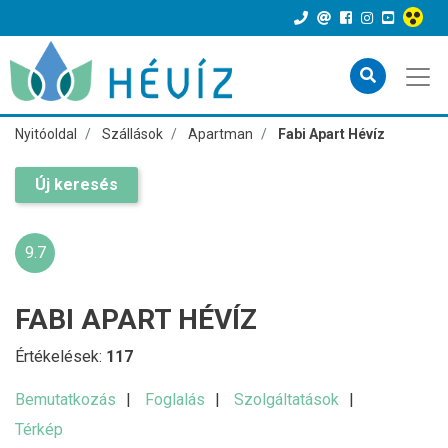
Nyitóoldal
Szállások
Apartman
Fabi Apart Hévíz
Új keresés
9.7
FABI APART HÉVÍZ
Értékelések:
117
Bemutatkozás
Foglalás
Szolgáltatások
Térkép