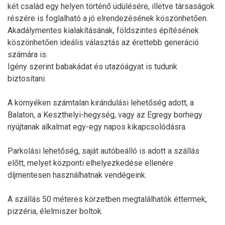
két család egy helyen történő üdülésére, illetve társaságok
részére is foglalható a jó elrendezésének köszönhetően.
Akadálymentes kialakításának, földszintes építésének
köszönhetően ideális választás az érettebb generáció
számára is.
Igény szerint babakádat és utazóágyat is tudunk
biztosítani.
A környéken számtalan kirándulási lehetőség adott, a
Balaton, a Keszthelyi-hegység, vagy az Egregy borhegy
nyújtanak alkalmat egy-egy napos kikapcsolódásra.
Parkolási lehetőség, saját autóbeálló is adott a szállás
előtt, melyet központi elhelyezkedése ellenére
díjmentesen használhatnak vendégeink.
A szállás 50 méteres körzetben megtalálhatók éttermek,
pizzéria, élelmiszer boltok.