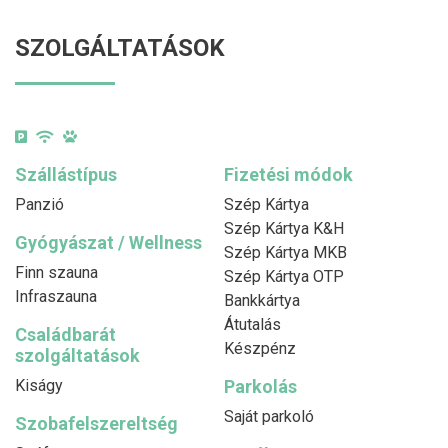
SZOLGÁLTATÁSOK
Szállástípus
Fizetési módok
Panzió
Szép Kártya
Szép Kártya K&H
Gyógyászat / Wellness
Szép Kártya MKB
Finn szauna
Szép Kártya OTP
Infraszauna
Bankkártya
Átutalás
Családbarát
Készpénz
szolgáltatások
Kiságy
Parkolás
Saját parkoló
Szobafelszereltség