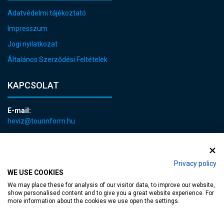
Adatvédelmi tájékoztató
Impresszum
Jogi nyilatkozat
Általános Szerződési Feltételek
KAPCSOLAT
E-mail:
heviz@tourinform.hu
Telefon:
+36 83 540 131
Privacy policy
WE USE COOKIES
We may place these for analysis of our visitor data, to improve our website,
show personalised content and to give you a great website experience. For
more information about the cookies we use open the settings.
akadálymentesített weblap
| Copyright © 2024 Hévíz Város Önkormányzata,