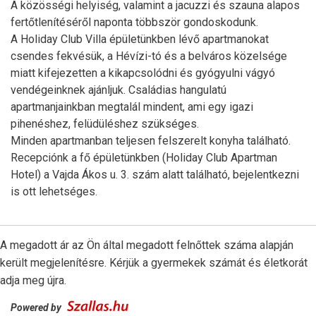
A közösségi helyiség, valamint a jacuzzi és szauna alapos
fertőtlenítéséről naponta többször gondoskodunk.
A Holiday Club Villa épületünkben lévő apartmanokat
csendes fekvésük, a Hévízi-tó és a belváros közelsége
miatt kifejezetten a kikapcsolódni és gyógyulni vágyó
vendégeinknek ajánljuk. Családias hangulatú
apartmanjainkban megtalál mindent, ami egy igazi
pihenéshez, felüdüléshez szükséges.
Minden apartmanban teljesen felszerelt konyha található.
Recepciónk a fő épületünkben (Holiday Club Apartman
Hotel) a Vajda Ákos u. 3. szám alatt található, bejelentkezni
is ott lehetséges.
A megadott ár az Ön által megadott felnőttek száma alapján
került megjelenítésre. Kérjük a gyermekek számát és életkorát
adja meg újra.
Powered by