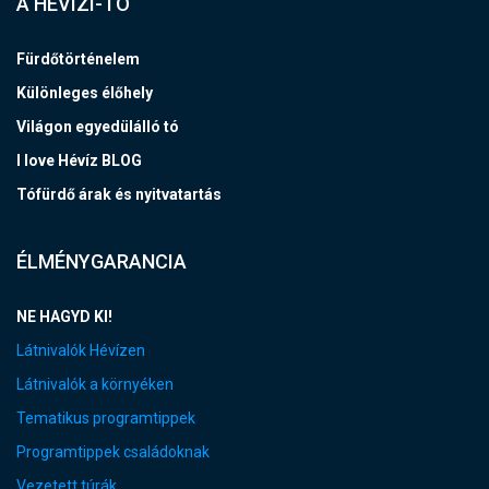
A HÉVÍZI-TÓ
Fürdőtörténelem
Különleges élőhely
Világon egyedülálló tó
I love Hévíz BLOG
Tófürdő árak és nyitvatartás
ÉLMÉNYGARANCIA
NE HAGYD KI!
Látnivalók Hévízen
Látnivalók a környéken
Tematikus programtippek
Programtippek családoknak
Vezetett túrák