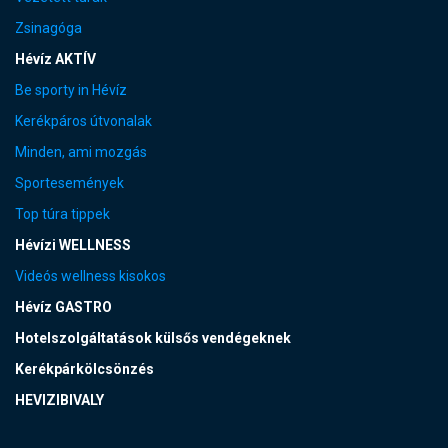
Zsinagóga
Hévíz AKTÍV
Be sporty in Hévíz
Kerékpáros útvonalak
Minden, ami mozgás
Sportesemények
Top túra tippek
Hévízi WELLNESS
Videós wellness kisokos
Hévíz GASTRO
Hotelszolgáltatások külsős vendégeknek
Kerékpárkölcsönzés
HEVIZIBIVALY