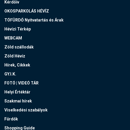
Kérdőív
OKOSPARKOLÁS HÉVÍZ
TÓFÜRDŐ Nyitvatartás és Árak
Hévízi Térkép
WEBCAM
Zöld szállodák
Zöld Hévíz
Hírek, Cikkek
GY.I.K.
FOTÓ | VIDEÓ TÁR
Helyi Értéktár
Szakmai hírek
Viselkedési szabályok
Fürdők
Shopping Guide