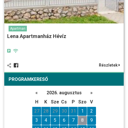
Apartman
Lena Apartmanház Hévíz
Részletek
PROGRAMKERESŐ
«
2026. augusztus
»
H
K
Sze
Cs
P
Szo
V
27
28
29
30
31
1
2
3
4
5
6
7
8
9