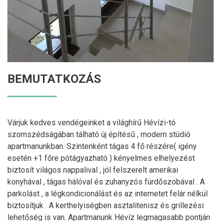
BEMUTATKOZÁS
Várjuk kedves vendégeinket a világhírű Hévízi-tó
szomszédságában tálható új építésű , modern stúdió
apartmanunkban. Szintenként tágas 4 fő részére( igény
esetén +1 főre pótágyazható ) kényelmes elhelyezést
biztosít világos nappalival , jól felszerelt amerikai
konyhával , tágas hálóval és zuhanyzós fürdőszobával . A
parkolást , a légkondicionálást és az internetet felár nélkül
biztosítjuk . A kerthelyiségben asztalitenisz és grillezési
lehetőség is van. Apartmanunk Hévíz legmagasabb pontján