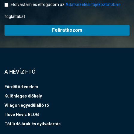
Elolvastam és elfogadom az
Adatkezelési tájékoztatóban
foglaltakat
Feliratkozom
A HÉVÍZI-TÓ
Fürdőtörténelem
Különleges élőhely
Világon egyedülálló tó
I love Hévíz BLOG
Tófürdő árak és nyitvatartás