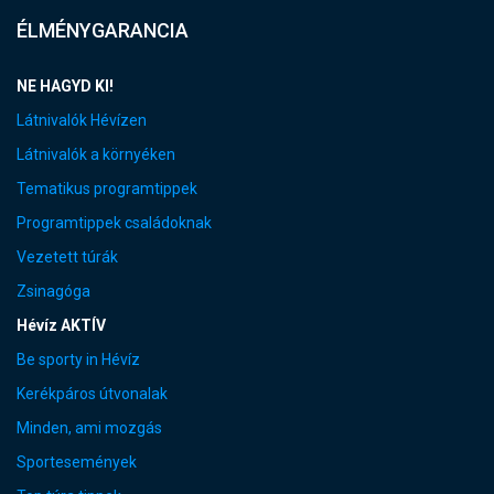
ÉLMÉNYGARANCIA
NE HAGYD KI!
Látnivalók Hévízen
Látnivalók a környéken
Tematikus programtippek
Programtippek családoknak
Vezetett túrák
Zsinagóga
Hévíz AKTÍV
Be sporty in Hévíz
Kerékpáros útvonalak
Minden, ami mozgás
Sportesemények