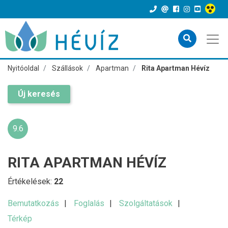
Nyitóoldal
Szállások
Apartman
Rita Apartman Hévíz
Új keresés
9.6
RITA APARTMAN HÉVÍZ
Értékelések:
22
Bemutatkozás
Foglalás
Szolgáltatások
Térkép