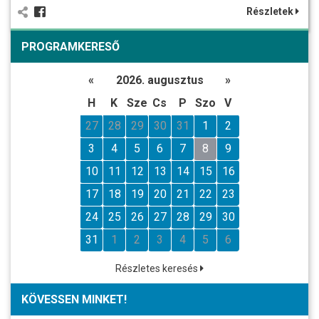
Részletek
PROGRAMKERESŐ
«
2026. augusztus
»
H
K
Sze
Cs
P
Szo
V
27
28
29
30
31
1
2
3
4
5
6
7
8
9
10
11
12
13
14
15
16
17
18
19
20
21
22
23
24
25
26
27
28
29
30
31
1
2
3
4
5
6
Részletes keresés
KÖVESSEN MINKET!