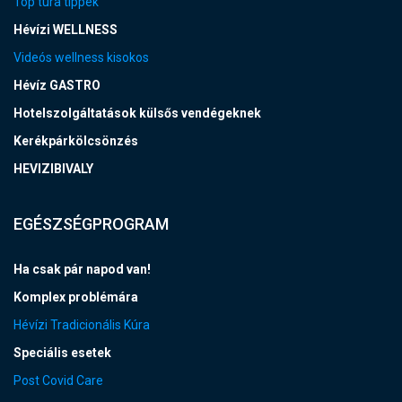
Top túra tippek
Hévízi WELLNESS
Videós wellness kisokos
Hévíz GASTRO
Hotelszolgáltatások külsős vendégeknek
Kerékpárkölcsönzés
HEVIZIBIVALY
EGÉSZSÉGPROGRAM
Ha csak pár napod van!
Komplex problémára
Hévízi Tradicionális Kúra
Speciális esetek
Post Covid Care