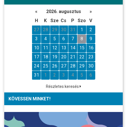
«
2026. augusztus
»
H
K
Sze
Cs
P
Szo
V
27
28
29
30
31
1
2
3
4
5
6
7
8
9
10
11
12
13
14
15
16
17
18
19
20
21
22
23
24
25
26
27
28
29
30
31
1
2
3
4
5
6
Részletes keresés
KÖVESSEN MINKET!