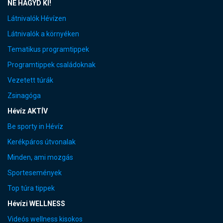
NE HAGYD KI!
Látnivalók Hévízen
Látnivalók a környéken
Tematikus programtippek
Programtippek családoknak
Vezetett túrák
Zsinagóga
Hévíz AKTÍV
Be sporty in Hévíz
Kerékpáros útvonalak
Minden, ami mozgás
Sportesemények
Top túra tippek
Hévízi WELLNESS
Videós wellness kisokos