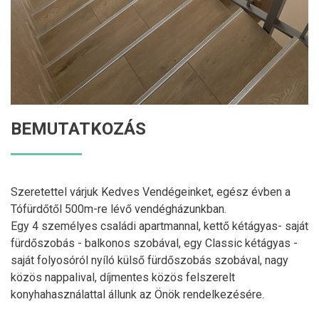
BEMUTATKOZÁS
Szeretettel várjuk Kedves Vendégeinket, egész évben a
Tófürdőtől 500m-re lévő vendégházunkban.
Egy 4 személyes családi apartmannal, kettő kétágyas- saját
fürdőszobás - balkonos szobával, egy Classic kétágyas -
saját folyosóról nyíló külső fürdőszobás szobával, nagy
közös nappalival, díjmentes közös felszerelt
konyhahasználattal állunk az Önök rendelkezésére.