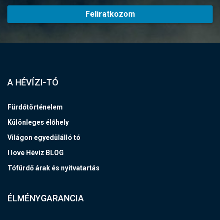
Feliratkozom
A HÉVÍZI-TÓ
Fürdőtörténelem
Különleges élőhely
Világon egyedülálló tó
I love Hévíz BLOG
Tófürdő árak és nyitvatartás
ÉLMÉNYGARANCIA