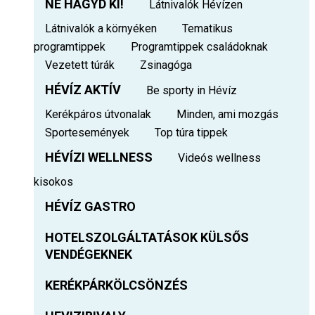
NE HAGYD KI!
Látnivalók Hévízen
Látnivalók a környéken
Tematikus
programtippek
Programtippek családoknak
Vezetett túrák
Zsinagóga
HÉVÍZ AKTÍV
Be sporty in Hévíz
Kerékpáros útvonalak
Minden, ami mozgás
Sportesemények
Top túra tippek
HÉVÍZI WELLNESS
Videós wellness
kisokos
HÉVÍZ GASTRO
HOTELSZOLGÁLTATÁSOK KÜLSŐS
VENDÉGEKNEK
KERÉKPÁRKÖLCSÖNZÉS