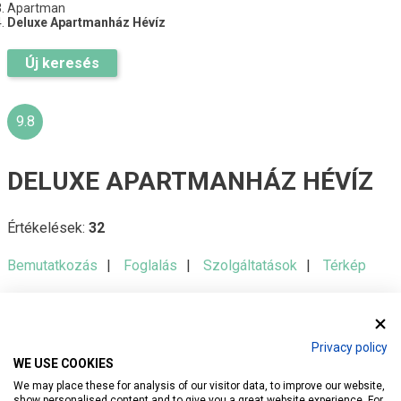
Apartman
Deluxe Apartmanház Hévíz
Új keresés
9.8
DELUXE APARTMANHÁZ HÉVÍZ
Értékelések:
32
Bemutatkozás
Foglalás
Szolgáltatások
Térkép
Privacy policy
WE USE COOKIES
We may place these for analysis of our visitor data, to improve our website,
show personalised content and to give you a great website experience. For