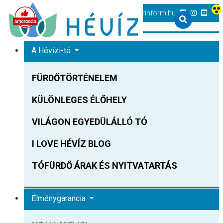
+36 83 540 131
heviz@tourinform.hu
A Hévízi-tó
FÜRDŐTÖRTÉNELEM
KÜLÖNLEGES ÉLŐHELY
VILÁGON EGYEDÜLÁLLÓ TÓ
I LOVE HÉVÍZ BLOG
TÓFÜRDŐ ÁRAK ÉS NYITVATARTÁS
Élménygarancia