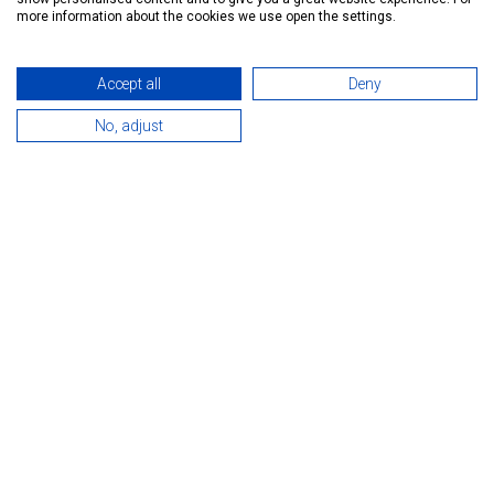
more information about the cookies we use open the settings.
Accept all
Deny
No, adjust
BEMUTATKOZÁS
Hévíz egyik legkedveltebb utcájában, az Attila utcában
található, a tófürdőtől kb. 500 méterre. Apartmanjaink tágasak,
kényelmesek és jól felszereltek. Valamennyi apartmanunk
saját konyhával, zuhanykabinos fürdőszobával és nagyméretű
terasszal rendelkezik, ahol akár egy kényelmes vacsorát is el
lehet költeni. Minden apartmanban nagy méretű LCD TV és
díjmentes WIFI internet elérhető. Zárt udvarunkban
parkolóhelyet biztosítunk vendégeinknek. A Hévízi