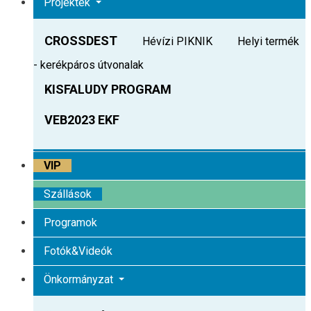
Projektek
CROSSDEST
Hévízi PIKNIK
Helyi termék
- kerékpáros útvonalak
KISFALUDY PROGRAM
VEB2023 EKF
VIP
Szállások
Programok
Fotók&Videók
Önkormányzat