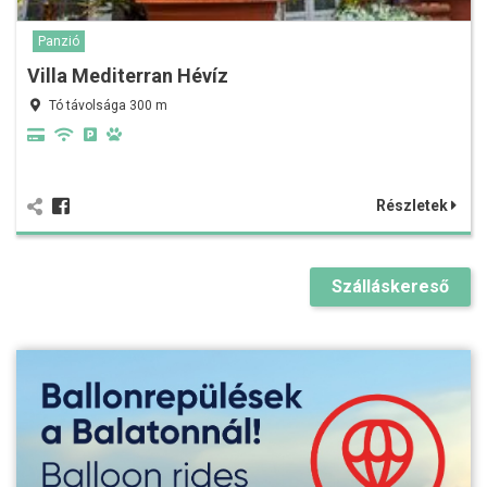
Panzió
Villa Mediterran Hévíz
Tó távolsága 300 m
Részletek
Szálláskereső