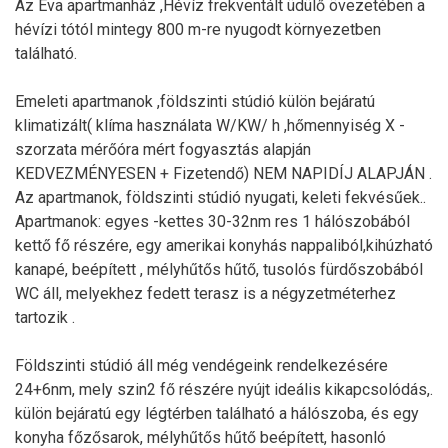
Az Éva apartmanház ,Hévíz frekventált üdülő övezetében a
hévízi tótól mintegy 800 m-re nyugodt környezetben
található.
Emeleti apartmanok ,földszinti stúdió külön bejáratú
klimatizált( klíma használata W/KW/ h ,hőmennyiség X -
szorzata mérőóra mért fogyasztás alapján
KEDVEZMÉNYESEN + Fizetendő) NEM NAPIDÍJ ALAPJÁN .
Az apartmanok, földszinti stúdió nyugati, keleti fekvésűek..
Apartmanok: egyes -kettes 30-32nm res 1 hálószobából
kettő fő részére, egy amerikai konyhás nappaliból,kihúzható
kanapé, beépített , mélyhűtős hűtő, tusolós fürdőszobából
WC áll, melyekhez fedett terasz is a négyzetméterhez
tartozik .
Földszinti stúdió áll még vendégeink rendelkezésére
24+6nm, mely szin2 fő részére nyújt ideális kikapcsolódás,.
külön bejáratú egy légtérben található a hálószoba, és egy
konyha főzősarok, mélyhűtős hűtő beépített, hasonló