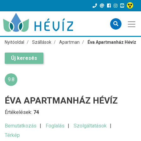
Nyitóoldal
Szállások
Apartman
Éva Apartmanház Hévíz
Új keresés
9.8
ÉVA APARTMANHÁZ HÉVÍZ
Értékelések:
74
Bemutatkozás
Foglalás
Szolgáltatások
Térkép