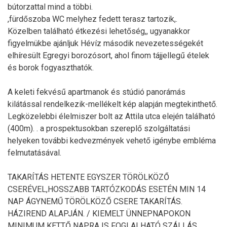
bútorzattal mind a többi.
,fürdőszoba WC melyhez fedett terasz tartozik,.
Közelben található étkezési lehetőség,, ugyanakkor
figyelmükbe ajánljuk Hévíz második nevezetességekét
elhíresült Egregyi borozósort, ahol finom tájjellegű ételek
és borok fogyaszthatók.
A keleti fekvésű apartmanok és stúdió panorámás
kilátással rendelkezik-mellékelt kép alapján megtekinthető.
Legközelebbi élelmiszer bolt az Attila utca elején található
(400m). . a prospektusokban szereplő szolgáltatási
helyeken további kedvezmények vehető igénybe embléma
felmutatásával.
TAKARÍTÁS HETENTE EGYSZER TÖRÖLKÖZŐ
CSERÉVEL,HOSSZABB TARTÓZKODÁS ESETÉN MIN 14
NAP ÁGYNEMŰ TÖRÖLKÖZŐ CSERE TAKARÍTÁS.
HÁZIREND ALAPJÁN. / KIEMELT ÜNNEPNAPOKON
MINIMUM KETTŐ NAPRA IS FOGLALHATÓ SZÁLLÁS.