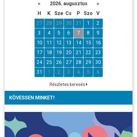
«
2026. augusztus
»
H
K
Sze
Cs
P
Szo
V
27
28
29
30
31
1
2
3
4
5
6
7
8
9
10
11
12
13
14
15
16
17
18
19
20
21
22
23
24
25
26
27
28
29
30
31
1
2
3
4
5
6
Részletes keresés
KÖVESSEN MINKET!