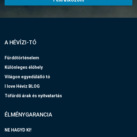
A HÉVÍZI-TÓ
Fürdőtörténelem
Különleges élőhely
Világon egyedülálló tó
I love Hévíz BLOG
Tófürdő árak és nyitvatartás
ÉLMÉNYGARANCIA
NE HAGYD KI!