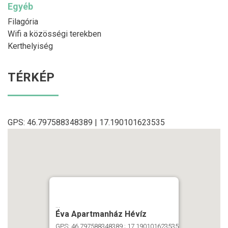
Egyéb
Filagória
Wifi a közösségi terekben
Kerthelyiség
TÉRKÉP
GPS: 46.797588348389 | 17.190101623535
...
Éva Apartmanház Hévíz
GPS: 46.797588348389 ; 17.190101623535