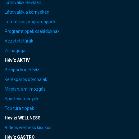
Látnivalók Hévízen
Látnivalók a környéken
Tematikus programtippek
Programtippek családoknak
Vezetett túrák
Zsinagóga
Hévíz AKTÍV
Be sporty in Hévíz
Kerékpáros útvonalak
Minden, ami mozgás
Sportesemények
Top túra tippek
Hévízi WELLNESS
Videós wellness kisokos
Hévíz GASTRO