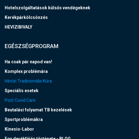
Hotelszolgáltatások külsős vendégeknek
Kerékpárkölcsönzés
HEVIZIBIVALY
EGÉSZSÉGPROGRAM
Ha csak pár napod van!
Komplex problémára
Hévízi Tradicionális Kúra
Speciális esetek
Post Covid Care
Beutalási folyamat TB kezelések
Sportproblémákra
Kinesio-Labor
Egy derékfájás története - BLOG