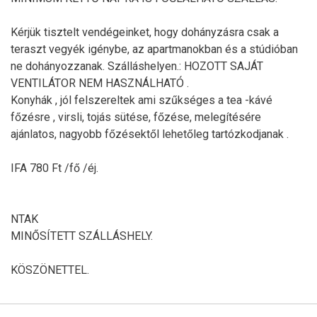
Kérjük tisztelt vendégeinket, hogy dohányzásra csak a
teraszt vegyék igénybe, az apartmanokban és a stúdióban
ne dohányozzanak. Szálláshelyen.: HOZOTT SAJÁT
VENTILÁTOR NEM HASZNÁLHATÓ .
Konyhák , jól felszereltek ami szűkséges a tea -kávé
főzésre , virsli, tojás sütése, főzése, melegítésére
ajánlatos, nagyobb főzésektől lehetőleg tartózkodjanak .
IFA 780 Ft /fő /éj.
NTAK
MINŐSÍTETT SZÁLLÁSHELY.
KÖSZÖNETTEL.