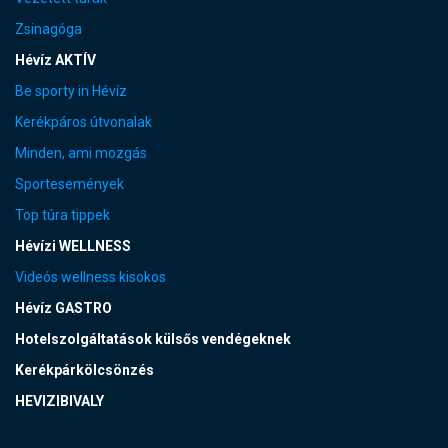
Zsinagóga
Hévíz AKTÍV
Be sporty in Hévíz
Kerékpáros útvonalak
Minden, ami mozgás
Sportesemények
Top túra tippek
Hévízi WELLNESS
Videós wellness kisokos
Hévíz GASTRO
Hotelszolgáltatások külsős vendégeknek
Kerékpárkölcsönzés
HEVIZIBIVALY