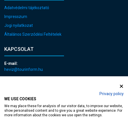
Adatvédelmi tájékoztató
Impresszum
Jogi nyilatkozat
Általános Szerződési Feltételek
KAPCSOLAT
E-mail:
heviz@tourinform.hu
Telefon:
+36 83 540 131
Privacy policy
WE USE COOKIES
We may place these for analysis of our visitor data, to improve our website,
show personalised content and to give you a great website experience. For
more information about the cookies we use open the settings.
akadálymentesített weblap
| Copyright © 2024 Hévíz Város Önkormányzata,