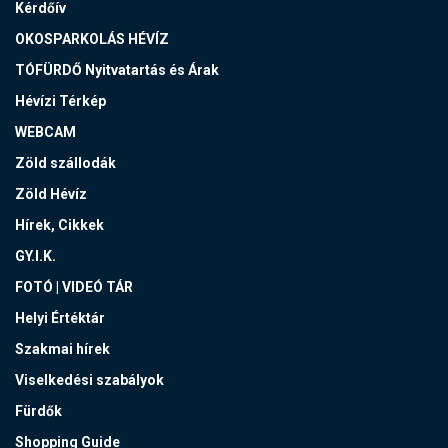
Kérdőív
OKOSPARKOLÁS HÉVÍZ
TÓFÜRDŐ Nyitvatartás és Árak
Hévízi Térkép
WEBCAM
Zöld szállodák
Zöld Hévíz
Hírek, Cikkek
GY.I.K.
FOTÓ | VIDEÓ TÁR
Helyi Értéktár
Szakmai hírek
Viselkedési szabályok
Fürdők
Shopping Guide