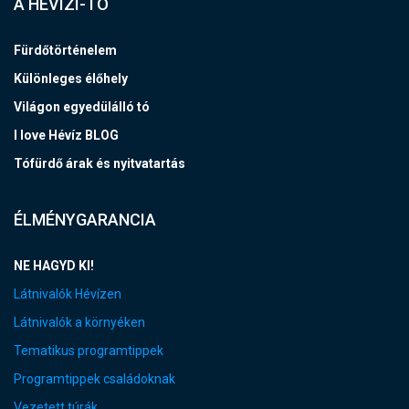
A HÉVÍZI-TÓ
Fürdőtörténelem
Különleges élőhely
Világon egyedülálló tó
I love Hévíz BLOG
Tófürdő árak és nyitvatartás
ÉLMÉNYGARANCIA
NE HAGYD KI!
Látnivalók Hévízen
Látnivalók a környéken
Tematikus programtippek
Programtippek családoknak
Vezetett túrák