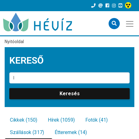
Nyitóoldal
KERESŐ
Keresés
Cikkek (150)
Hírek (1059)
Fotók (41)
Szállások (317)
Étteremek (14)