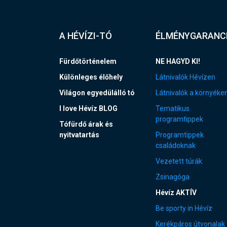
A HÉVÍZI-TÓ
ÉLMÉNYGARANC
Fürdőtörténelem
NE HAGYD KI!
Különleges élőhely
Látnivalók Hévízen
Világon egyedülálló tó
Látnivalók a környéke
I love Hévíz BLOG
Tematikus
programtippek
Tófürdő árak és
nyitvatartás
Programtippek
családoknak
Vezetett túrák
Zsinagóga
Hévíz AKTÍV
Be sporty in Hévíz
Kerékpáros útvonalak