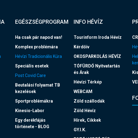
IA
EGÉSZSÉGPROGRAM
INFO HÉVÍZ
P
Ha csak pár napod van!
Tourinform Iroda Hévíz
CR
Komplex problémára
Kérdőív
Hév
n
Hévízi Tradicionális Kúra
OKOSPARKOLÁS HÉVÍZ
Hel
ke
Speciális esetek
TÓFÜRDŐ Nyitvatartás
és Árak
Ki
Post Covid Care
Hévízi Térkép
VE
Beutalási folyamat TB
kezelések
WEBCAM
F
Sportproblémákra
Zöld szállodák
Kinesio-Labor
Zöld Hévíz
Egy derékfájás
Hírek, Cikkek
története - BLOG
GY.I.K.