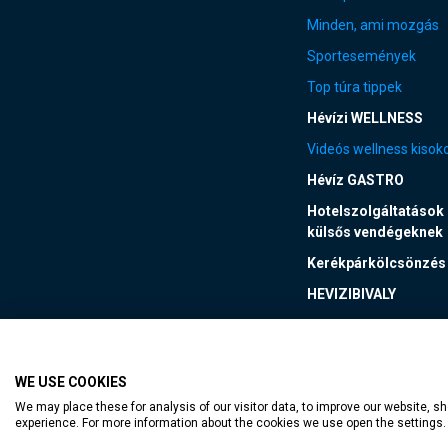
Minden, ami mozgás
Sportesemények
Top túra tippek
Hévízi WELLNESS
Videós wellness kisok
Hévíz GASTRO
Hotelszolgáltatások
külsős vendégeknek
Kerékpárkölcsönzés
HEVIZIBIVALY
WE USE COOKIES
akadálymentesített web
We may place these for analysis of our visitor data, to improve our website, 
experience. For more information about the cookies we use open the settings.
TT-D822APBC77UEN23MTBQG-Web-Tag-Pixel_Setup