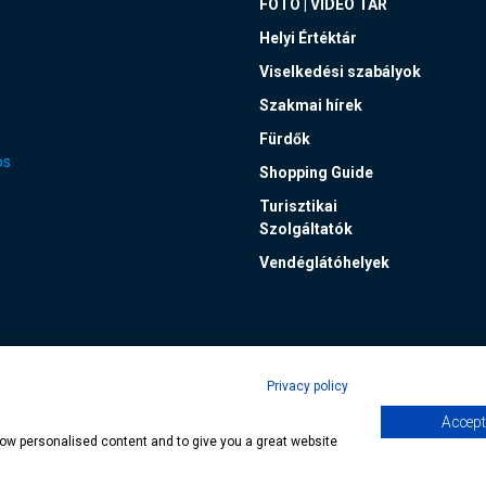
FOTÓ | VIDEÓ TÁR
Helyi Értéktár
Viselkedési szabályok
Szakmai hírek
Fürdők
os
Shopping Guide
Turisztikai
Szolgáltatók
Vendéglátóhelyek
Privacy policy
Accept 
lap
| Copyright © 2024 Hévíz Város Önkormányzata, Designed by
MediaGum
|
show personalised content and to give you a great website