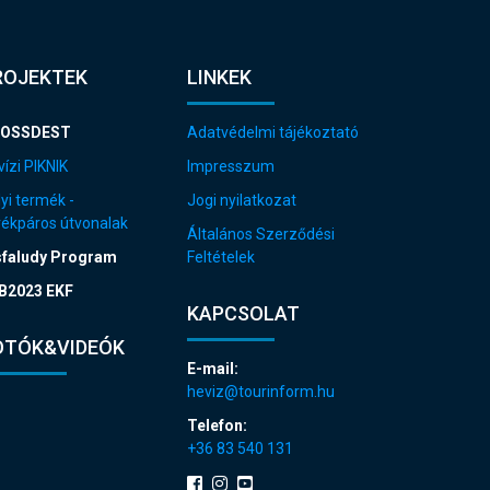
ROJEKTEK
LINKEK
OSSDEST
Adatvédelmi tájékoztató
ízi PIKNIK
Impresszum
yi termék -
Jogi nyilatkozat
rékpáros útvonalak
Általános Szerződési
sfaludy Program
Feltételek
B2023 EKF
KAPCSOLAT
OTÓK&VIDEÓK
E-mail:
heviz@tourinform.hu
Telefon:
+36 83 540 131