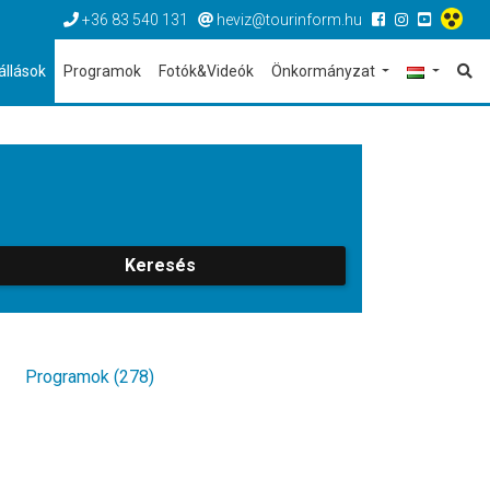
+36 83 540 131
heviz@tourinform.hu
állások
Programok
Fotók&Videók
Önkormányzat
Keresés
Programok (278)