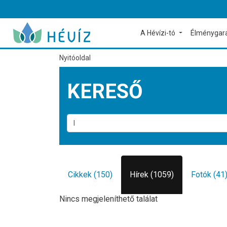
A Hévízi-tó
Élménygar
Nyitóoldal
KERESŐ
Cikkek (150)
Hírek (1059)
Fotók (41
Nincs megjeleníthető találat