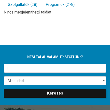
Szolgáltatók (28)
Programok (278)
Nincs megjeleníthető találat
NEM TALÁL VALAMIT? SEGÍTÜNK!
Keresés