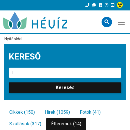
Nyitóoldal
KERESŐ
Keresés
Cikkek (150)
Hírek (1059)
Fotók (41)
Szállások (317)
Étteremek (14)