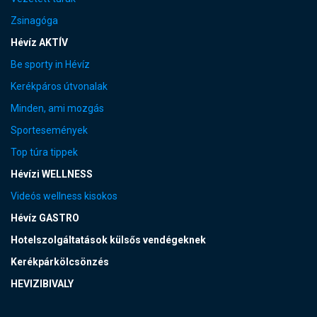
Zsinagóga
Hévíz AKTÍV
Be sporty in Hévíz
Kerékpáros útvonalak
Minden, ami mozgás
Sportesemények
Top túra tippek
Hévízi WELLNESS
Videós wellness kisokos
Hévíz GASTRO
Hotelszolgáltatások külsős vendégeknek
Kerékpárkölcsönzés
HEVIZIBIVALY