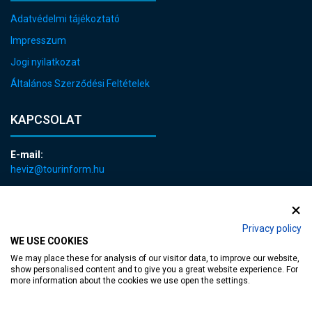
Adatvédelmi tájékoztató
Impresszum
Jogi nyilatkozat
Általános Szerződési Feltételek
KAPCSOLAT
E-mail:
heviz@tourinform.hu
Telefon:
+36 83 540 131
Privacy policy
WE USE COOKIES
We may place these for analysis of our visitor data, to improve our website,
show personalised content and to give you a great website experience. For
more information about the cookies we use open the settings.
akadálymentesített weblap
| Copyright © 2024 Hévíz Város Önkormányzata,