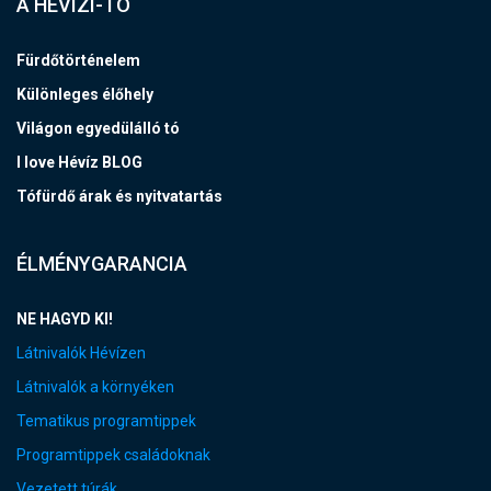
A HÉVÍZI-TÓ
Fürdőtörténelem
Különleges élőhely
Világon egyedülálló tó
I love Hévíz BLOG
Tófürdő árak és nyitvatartás
ÉLMÉNYGARANCIA
NE HAGYD KI!
Látnivalók Hévízen
Látnivalók a környéken
Tematikus programtippek
Programtippek családoknak
Vezetett túrák