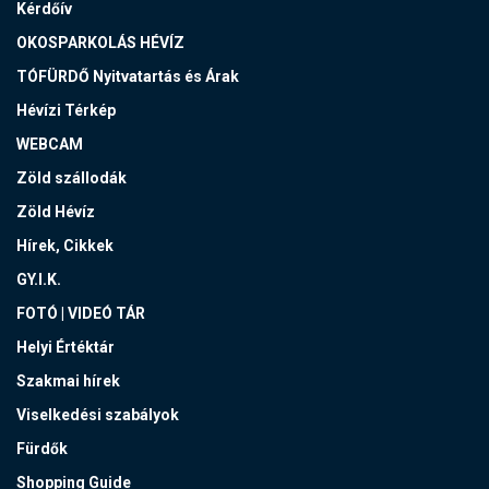
Kérdőív
OKOSPARKOLÁS HÉVÍZ
TÓFÜRDŐ Nyitvatartás és Árak
Hévízi Térkép
WEBCAM
Zöld szállodák
Zöld Hévíz
Hírek, Cikkek
GY.I.K.
FOTÓ | VIDEÓ TÁR
Helyi Értéktár
Szakmai hírek
Viselkedési szabályok
Fürdők
Shopping Guide