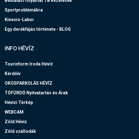
Beutalási folyamat TB kezelések
Sportproblémákra
Kinesio-Labor
Egy derékfájás története - BLOG
INFO HÉVÍZ
Tourinform Iroda Hévíz
Kérdőív
OKOSPARKOLÁS HÉVÍZ
TÓFÜRDŐ Nyitvatartás és Árak
Hévízi Térkép
WEBCAM
Zöld Hévíz
Zöld szállodák