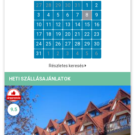
27
28
29
30
31
1
2
3
4
5
6
7
8
9
10
11
12
13
14
15
16
17
18
19
20
21
22
23
24
25
26
27
28
29
30
31
1
2
3
4
5
6
Részletes keresés
HETI SZÁLLÁSAJÁNLATOK
9.5