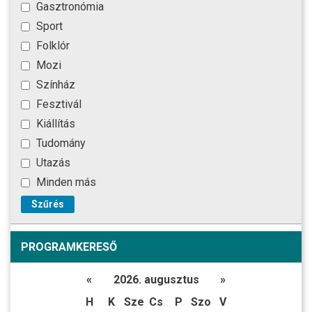
Gasztronómia
Sport
Folklór
Mozi
Színház
Fesztivál
Kiállítás
Tudomány
Utazás
Minden más
Szűrés
PROGRAMKERESŐ
«
2026. augusztus
»
H
K
Sze
Cs
P
Szo
V