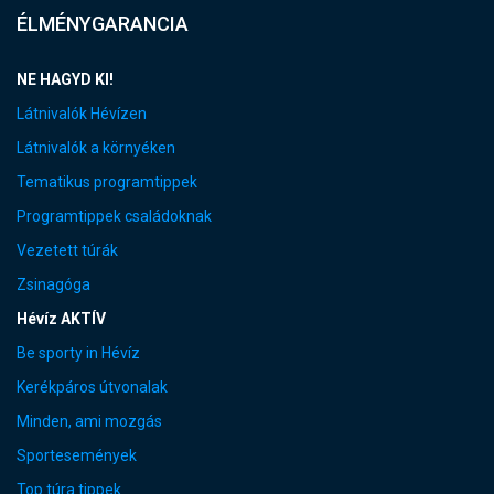
ÉLMÉNYGARANCIA
NE HAGYD KI!
Látnivalók Hévízen
Látnivalók a környéken
Tematikus programtippek
Programtippek családoknak
Vezetett túrák
Zsinagóga
Hévíz AKTÍV
Be sporty in Hévíz
Kerékpáros útvonalak
Minden, ami mozgás
Sportesemények
Top túra tippek