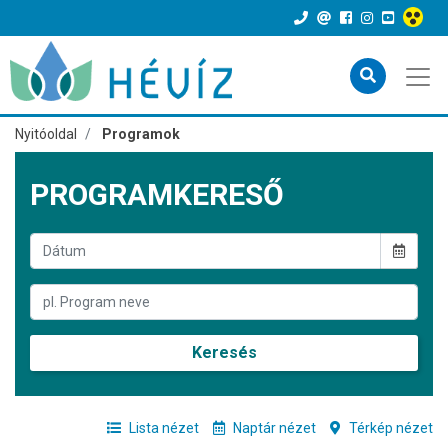
Nyitóoldal
Programok
PROGRAMKERESŐ
Keresés
Lista nézet
Naptár nézet
Térkép nézet