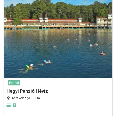
Panzió
Hegyi Panzió Hévíz
Tó távolsága 900 m