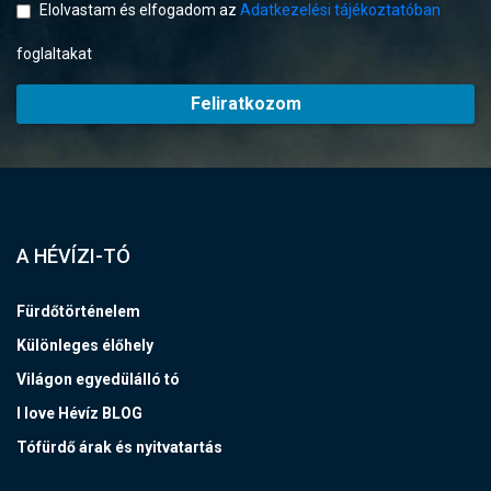
Elolvastam és elfogadom az
Adatkezelési tájékoztatóban
foglaltakat
Feliratkozom
A HÉVÍZI-TÓ
Fürdőtörténelem
Különleges élőhely
Világon egyedülálló tó
I love Hévíz BLOG
Tófürdő árak és nyitvatartás