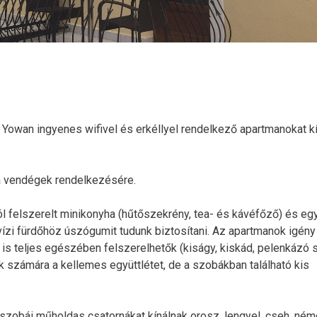
 Yowan ingyenes wifivel és erkéllyel rendelkező apartmanokat kí
a vendégek rendelkezésére.
l felszerelt minikonyha (hűtőszekrény, tea- és kávéfőző) és eg
ízi fürdőhöz úszógumit tudunk biztosítani. Az apartmanok igény
s teljes egészében felszerelhetők (kiságy, kiskád, pelenkázó s
 számára a kellemes együttlétet, de a szobákban található kis
obái műholdas csatornákat kínálnak orosz, lengyel, cseh, ném