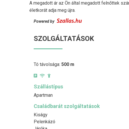
A megadott ár az Ön által megadott felnőttek szá
életkorát adja meg újra.
Powered by
SZOLGÁLTATÁSOK
Tó távolsága:
500 m
Szállástípus
Apartman
Családbarát szolgáltatások
Kiságy
Pelenkázó
Járóka