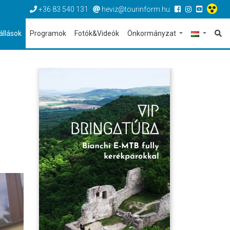
+36 83 540 131
heviz@tourinform.hu
állások
Programok
Fotók&Videók
Önkormányzat