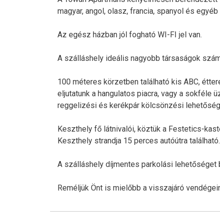
magyar, angol, olasz, francia, spanyol és egyé
Az egész házban jól fogható WI-FI jel van.
A szálláshely ideális nagyobb társaságok számár
100 méteres körzetben található kis ABC, étter
eljutatunk a hangulatos piacra, vagy a sokféle
reggelizési és kerékpár kölcsönzési lehetőség
Keszthely fő látnivalói, köztük a Festetics-ka
Keszthely strandja 15 perces autóútra található.
A szálláshely díjmentes parkolási lehetőséget b
Reméljük Önt is mielőbb a visszajáró vendégei