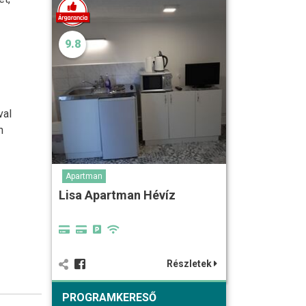
9.8
val
n
Apartman
Lisa Apartman Hévíz
Részletek
PROGRAMKERESŐ