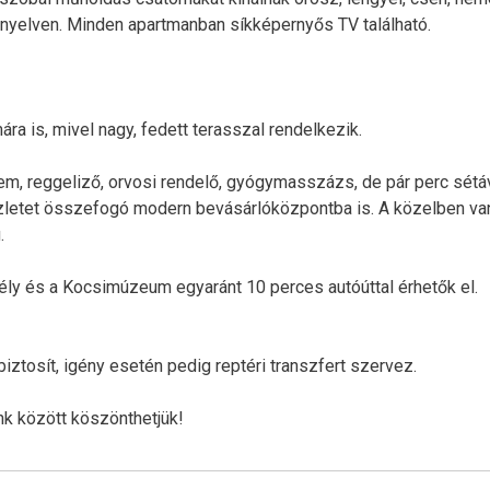
b nyelven. Minden apartmanban síkképernyős TV található.
a is, mivel nagy, fedett terasszal rendelkezik.
em, reggeliző, orvosi rendelő, gyógymasszázs, de pár perc sétá
 üzletet összefogó modern bevásárlóközpontba is. A közelben va
.
stély és a Kocsimúzeum egyaránt 10 perces autóúttal érhetők el.
iztosít, igény esetén pedig reptéri transzfert szervez.
nk között köszönthetjük!