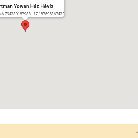
rtman Yowan Ház Hévíz
46.794380187988 ; 17.187595367432