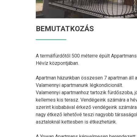
BEMUTATKOZÁS
A termálfürdőtől 500 méterre épült Appartmans
Hévíz központjában.
Apartman házunkban összesen 7 apartman áll 
Valamennyi apartmanunk légkondicionált.
Valamennyi apartmanhoz tartozik fürdőszoba, jó
kellemes kis terasz. Vendégeink számára a hév
szerint kisbabával érkező vendégeink számára i
nagy étkező lehetővé teszi nagyobb társaságok
asztaloknál kettesben is étkezhetünk.
A Yowan Apartmans kényelmesen berendezett sz