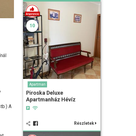
10
nál
Apartman
y
Piroska Deluxe
Apartmanház Hévíz
tb.) A
Részletek
et,