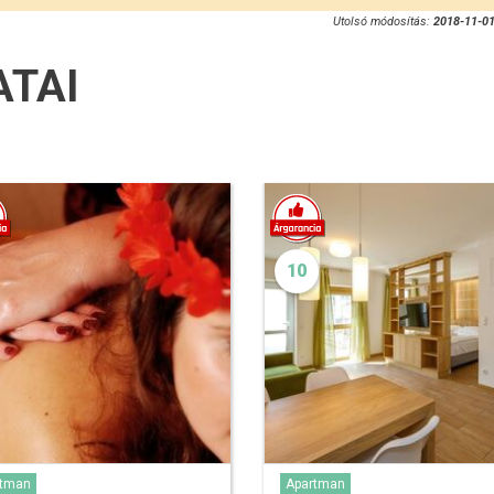
Utolsó módosítás:
2018-11-01
ATAI
10
rtman
Apartman