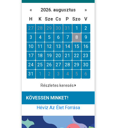
«
2026. augusztus
»
H
K
Sze
Cs
P
Szo
V
27
28
29
30
31
1
2
3
4
5
6
7
8
9
10
11
12
13
14
15
16
17
18
19
20
21
22
23
24
25
26
27
28
29
30
31
1
2
3
4
5
6
Részletes keresés
KÖVESSEN MINKET!
Hévíz Az Élet Forrása