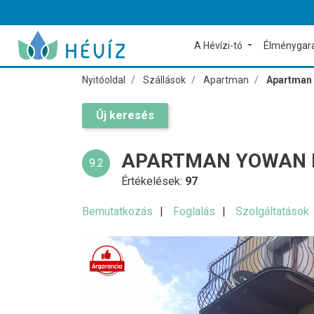
A Hévízi-tó
Élménygar
Nyitóoldal
Szállások
Apartman
Apartman 
Új keresés
APARTMAN YOWAN 
9.2
Értékelések:
97
Bemutatkozás
Foglalás
Szolgáltatások