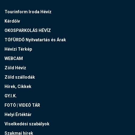
Tourinform Iroda Hévíz
Kérdőív
OKOSPARKOLÁS HÉVÍZ
TÓFÜRDŐ Nyitvatartás és Árak
Hévízi Térkép
WEBCAM
Zöld Hévíz
Zöld szállodák
Hírek, Cikkek
GY.I.K.
FOTÓ | VIDEÓ TÁR
Helyi Értéktár
Viselkedési szabályok
Szakmai hírek