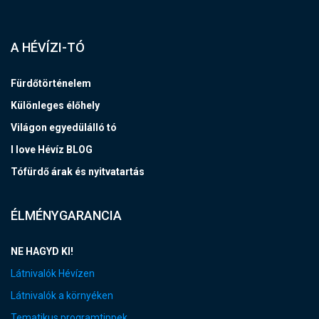
A HÉVÍZI-TÓ
Fürdőtörténelem
Különleges élőhely
Világon egyedülálló tó
I love Hévíz BLOG
Tófürdő árak és nyitvatartás
ÉLMÉNYGARANCIA
NE HAGYD KI!
Látnivalók Hévízen
Látnivalók a környéken
Tematikus programtippek