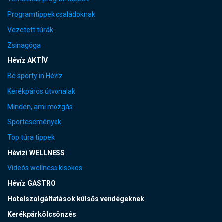
Programtippek családoknak
Vezetett túrák
Zsinagóga
Hévíz AKTÍV
Be sporty in Hévíz
Kerékpáros útvonalak
Minden, ami mozgás
Sportesemények
Top túra tippek
Hévízi WELLNESS
Videós wellness kisokos
Hévíz GASTRO
Hotelszolgáltatások külsős vendégeknek
Kerékpárkölcsönzés