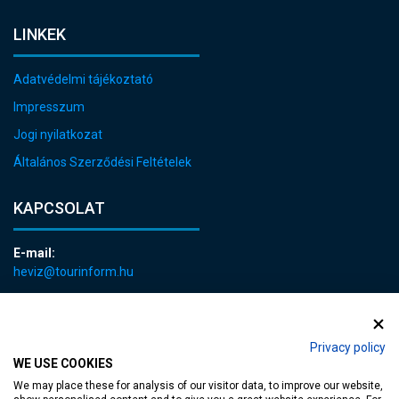
LINKEK
Adatvédelmi tájékoztató
Impresszum
Jogi nyilatkozat
Általános Szerződési Feltételek
KAPCSOLAT
E-mail:
heviz@tourinform.hu
Telefon:
+36 83 540 131
Privacy policy
WE USE COOKIES
We may place these for analysis of our visitor data, to improve our website,