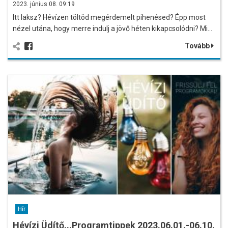
2023. június 08. 09:19
Itt laksz? Hévízen töltöd megérdemelt pihenésed? Épp most
nézel utána, hogy merre indulj a jövő héten kikapcsolódni? Mi…
Tovább
Hír
Hévízi Üdítő...Programtippek 2023.06.01.-06.10.