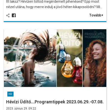
Itt laksz? Hévízen töltöd megérdemelt pihenésed? Épp most
nézel utána, hogy merre indulj a jövő héten kikapcsolódni? Mi…
Tovább
Hír
Hévízi Üdítő...Programtippek 2023.06.29.-07.08.
2023. június 29. 09:22