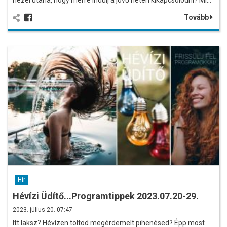
nézel utána, hogy merre indulj a jövő héten kikapcsolódni? Mi…
Tovább
Hír
Hévízi Üdítő...Programtippek 2023.07.20-29.
2023. július 20. 07:47
Itt laksz? Hévízen töltöd megérdemelt pihenésed? Épp most