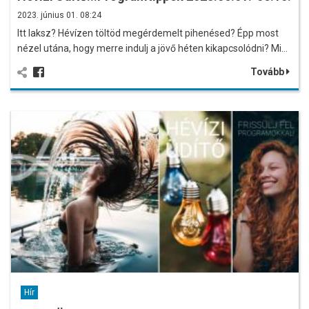
2023. június 01. 08:24
Itt laksz? Hévízen töltöd megérdemelt pihenésed? Épp most
nézel utána, hogy merre indulj a jövő héten kikapcsolódni? Mi…
Tovább
Hír