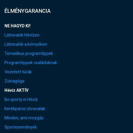
ÉLMÉNYGARANCIA
NE HAGYD KI!
Látnivalók Hévízen
Látnivalók a környéken
Tematikus programtippek
Programtippek családoknak
Vezetett túrák
Zsinagóga
Hévíz AKTÍV
Be sporty in Hévíz
Kerékpáros útvonalak
Minden, ami mozgás
Sportesemények