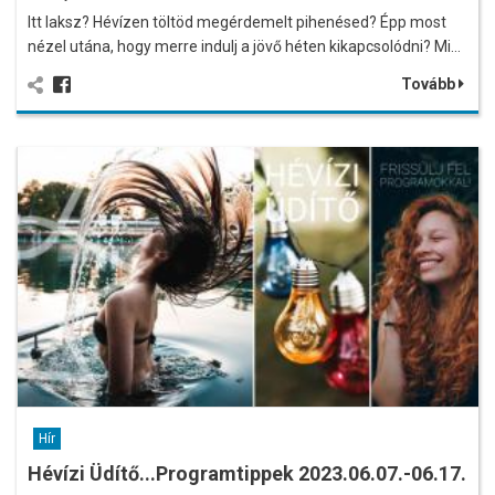
Itt laksz? Hévízen töltöd megérdemelt pihenésed? Épp most
nézel utána, hogy merre indulj a jövő héten kikapcsolódni? Mi…
Tovább
Hír
Hévízi Üdítő...Programtippek 2023.06.07.-06.17.