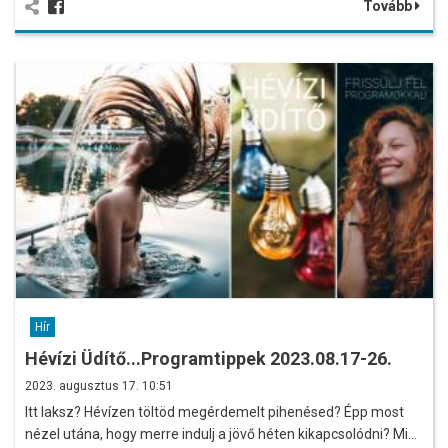
Tovább
Hír
Hévízi Üdítő...Programtippek 2023.08.17-26.
2023. augusztus 17. 10:51
Itt laksz? Hévízen töltöd megérdemelt pihenésed? Épp most
nézel utána, hogy merre indulj a jövő héten kikapcsolódni? Mi…