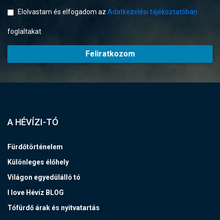
Elolvastam és elfogadom az
Adatkezelési tájékoztatóban
foglaltakat
Feliratkozom
A HÉVÍZI-TÓ
Fürdőtörténelem
Különleges élőhely
Világon egyedülálló tó
I love Hévíz BLOG
Tófürdő árak és nyitvatartás