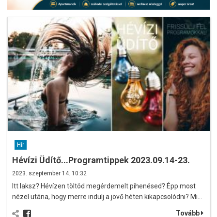
Hír
Hévízi Üdítő...Programtippek 2023.09.14-23.
2023. szeptember 14. 10:32
Itt laksz? Hévízen töltöd megérdemelt pihenésed? Épp most
nézel utána, hogy merre indulj a jövő héten kikapcsolódni? Mi…
Tovább