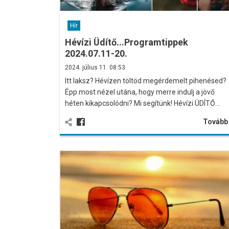
Hír
Hévízi Üdítő...Programtippek
2024.07.11-20.
2024. július 11. 08:53
Itt laksz? Hévízen töltöd megérdemelt pihenésed?
Épp most nézel utána, hogy merre indulj a jövő
héten kikapcsolódni? Mi segítünk! Hévízi ÜDÍTŐ…
Továb