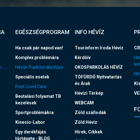
IA
EGÉSZSÉGPROGRAM
INFO HÉVÍZ
P
Ha csak pár napod van!
Tourinform Iroda Hévíz
CR
Komplex problémára
Kérdőív
Hel
ke
n
Hévízi Tradicionális Kúra
OKOSPARKOLÁS HÉVÍZ
Hév
Speciális esetek
TÓFÜRDŐ Nyitvatartás
és Árak
Ki
Post Covid Care
Hévízi Térkép
VE
Beutalási folyamat TB
kezelések
WEBCAM
F
Sportproblémákra
Zöld szállodák
Kinesio-Labor
Zöld Hévíz
Egy derékfájás
Hírek, Cikkek
története - BLOG