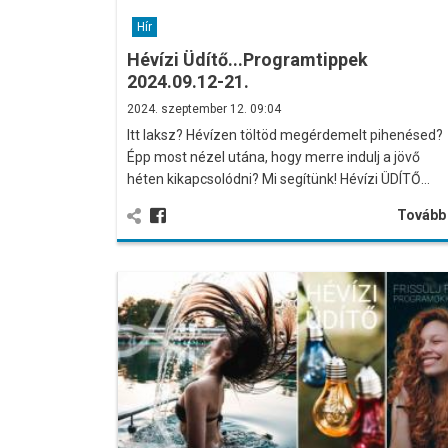
Hír
Hévízi Üdítő...Programtippek
2024.09.12-21.
2024. szeptember 12. 09:04
Itt laksz? Hévízen töltöd megérdemelt pihenésed?
Épp most nézel utána, hogy merre indulj a jövő
héten kikapcsolódni? Mi segítünk! Hévízi ÜDÍTŐ…
Továb