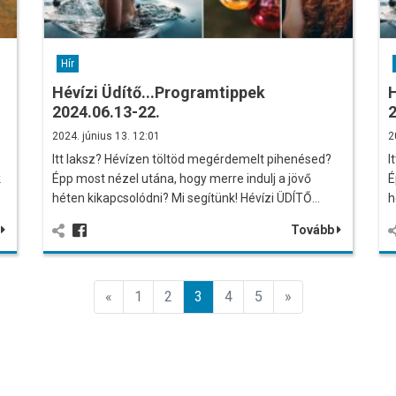
Hír
Hévízi Üdítő...Programtippek
H
2024.06.13-22.
2
2024. június 13. 12:01
2
Itt laksz? Hévízen töltöd megérdemelt pihenésed?
I
k
Épp most nézel utána, hogy merre indulj a jövő
É
héten kikapcsolódni? Mi segítünk! Hévízi ÜDÍTŐ…
h
b
Tovább
Előző
Előző
«
1
2
3
4
5
»