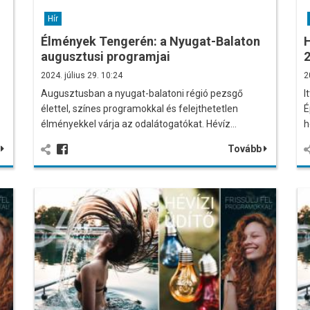
Hír
Élmények Tengerén: a Nyugat-Balaton
H
augusztusi programjai
2
2024. július 29. 10:24
2
Augusztusban a nyugat-balatoni régió pezsgő
I
élettel, színes programokkal és felejthetetlen
É
élményekkel várja az odalátogatókat. Hévíz…
h
b
Tovább