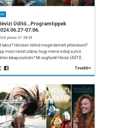
Hír
évízi Üdítő...Programtippek
024.06.27-07.06.
024. június 27. 08:39
tt laksz? Hévízen töltöd megérdemelt pihenésed?
pp most nézel utána, hogy merre indulj a jövő
éten kikapcsolódni? Mi segítünk! Hévízi ÜDÍTŐ…
Tovább