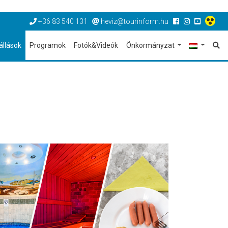
+36 83 540 131
heviz@tourinform.hu
állások
Programok
Fotók&Videók
Önkormányzat