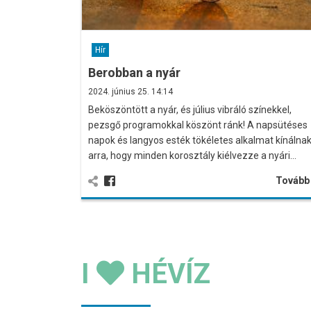
Hír
Berobban a nyár
2024. június 25. 14:14
Beköszöntött a nyár, és július vibráló színekkel,
pezsgő programokkal köszönt ránk! A napsütéses
napok és langyos esték tökéletes alkalmat kínálna
arra, hogy minden korosztály kiélvezze a nyári…
Továb
I
HÉVÍZ