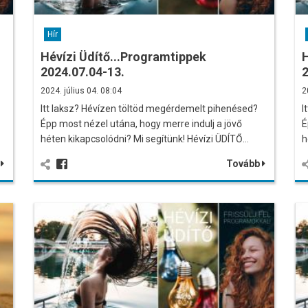
Hír
Hévízi Üdítő...Programtippek
H
2024.07.04-13.
2
2024. július 04. 08:04
2
Itt laksz? Hévízen töltöd megérdemelt pihenésed?
I
Épp most nézel utána, hogy merre indulj a jövő
É
héten kikapcsolódni? Mi segítünk! Hévízi ÜDÍTŐ…
h
b
Tovább