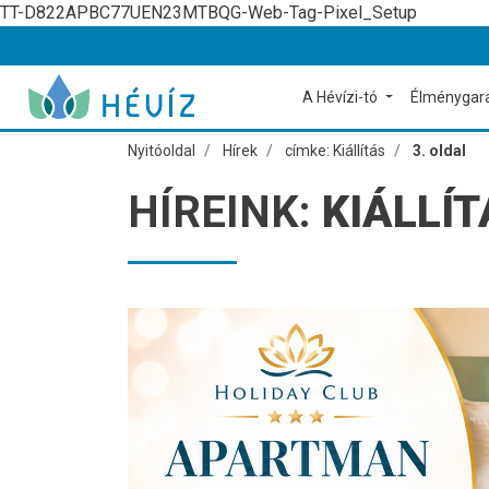
TT-D822APBC77UEN23MTBQG-Web-Tag-Pixel_Setup
A Hévízi-tó
Élménygar
Nyitóoldal
Hírek
címke: Kiállítás
3. oldal
HÍREINK:
KIÁLLÍT