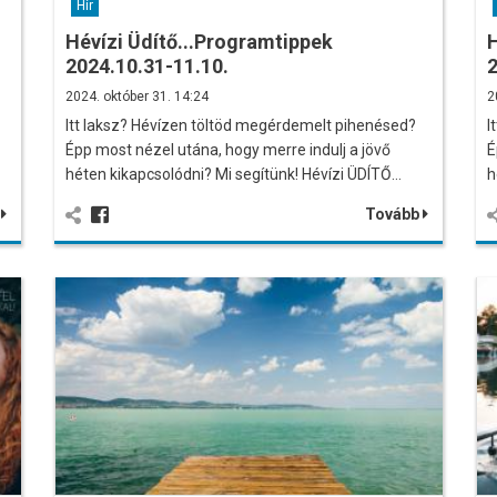
Hír
Hévízi Üdítő...Programtippek
H
2024.10.31-11.10.
2
2024. október 31. 14:24
2
Itt laksz? Hévízen töltöd megérdemelt pihenésed?
I
Épp most nézel utána, hogy merre indulj a jövő
É
héten kikapcsolódni? Mi segítünk! Hévízi ÜDÍTŐ…
h
b
Tovább