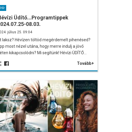
Hír
évízi Üdítő...Programtippek
024.07.25-08.03.
024. július 25. 09:04
tt laksz? Hévízen töltöd megérdemelt pihenésed?
pp most nézel utána, hogy merre indulj a jövő
éten kikapcsolódni? Mi segítünk! Hévízi ÜDÍTŐ…
Tovább