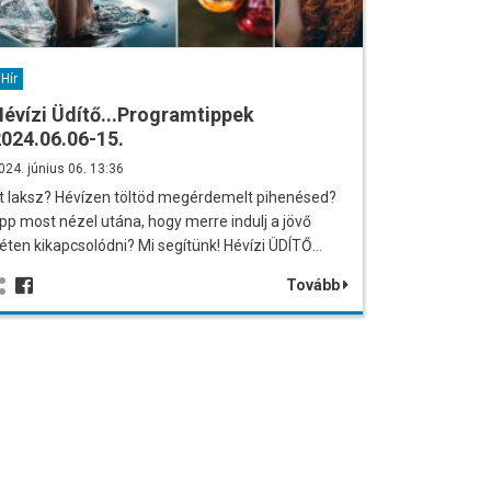
Hír
évízi Üdítő...Programtippek
024.06.06-15.
024. június 06. 13:36
tt laksz? Hévízen töltöd megérdemelt pihenésed?
pp most nézel utána, hogy merre indulj a jövő
éten kikapcsolódni? Mi segítünk! Hévízi ÜDÍTŐ…
Tovább