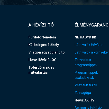
A HÉVÍZI-TÓ
ÉLMÉNYGARANC
Fürdőtörténelem
NE HAGYD KI!
Különleges élőhely
Látnivalók Hévízen
Világon egyedülálló tó
Látnivalók a környéke
I love Hévíz BLOG
Tematikus
programtippek
Tófürdő árak és
nyitvatartás
Programtippek
családoknak
Vezetett túrák
Zsinagóga
Hévíz AKTÍV
Be sporty in Hévíz