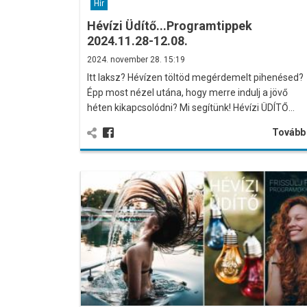
Hír
Hévízi Üdítő...Programtippek
2024.11.28-12.08.
2024. november 28. 15:19
Itt laksz? Hévízen töltöd megérdemelt pihenésed?
Épp most nézel utána, hogy merre indulj a jövő
héten kikapcsolódni? Mi segítünk! Hévízi ÜDÍTŐ…
Továb