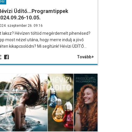
Hír
évízi Üdítő...Programtippek
024.09.26-10.05.
024. szeptember 26. 09:16
tt laksz? Hévízen töltöd megérdemelt pihenésed?
pp most nézel utána, hogy merre indulj a jövő
éten kikapcsolódni? Mi segítünk! Hévízi ÜDÍTŐ…
Tovább