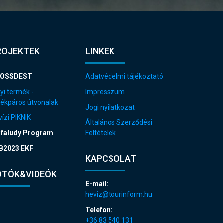
ROJEKTEK
LINKEK
OSSDEST
Adatvédelmi tájékoztató
yi termék -
Impresszum
rékpáros útvonalak
Jogi nyilatkozat
ízi PIKNIK
Általános Szerződési
sfaludy Program
Feltételek
B2023 EKF
KAPCSOLAT
OTÓK&VIDEÓK
E-mail:
heviz@tourinform.hu
Telefon:
+36 83 540 131