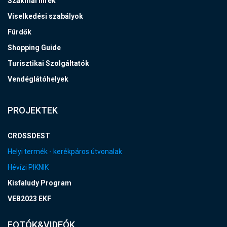
Szakmai hírek
Viselkedési szabályok
Fürdők
Shopping Guide
Turisztikai Szolgáltatók
Vendéglátóhelyek
PROJEKTEK
CROSSDEST
Helyi termék - kerékpáros útvonalak
Hévízi PIKNIK
Kisfaludy Program
VEB2023 EKF
FOTÓK&VIDEÓK