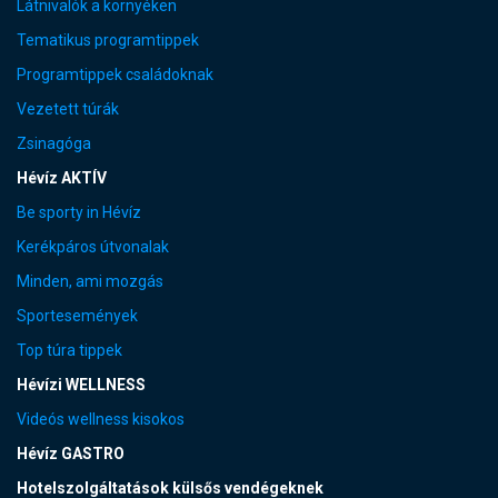
Látnivalók a környéken
Tematikus programtippek
Programtippek családoknak
Vezetett túrák
Zsinagóga
Hévíz AKTÍV
Be sporty in Hévíz
Kerékpáros útvonalak
Minden, ami mozgás
Sportesemények
Top túra tippek
Hévízi WELLNESS
Videós wellness kisokos
Hévíz GASTRO
Hotelszolgáltatások külsős vendégeknek