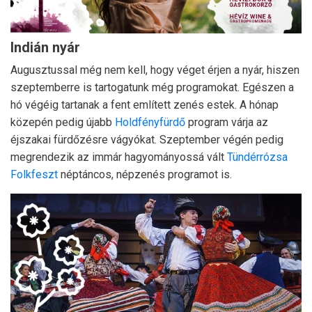
Indián nyár
Augusztussal még nem kell, hogy véget érjen a nyár, hiszen
szeptemberre is tartogatunk még programokat. Egészen a
hó végéig tartanak a fent említett zenés estek. A hónap
közepén pedig újabb
Holdfényfürdő
program várja az
éjszakai fürdőzésre vágyókat. Szeptember végén pedig
megrendezik az immár hagyományossá vált
Tündérrózsa
Folkfeszt
néptáncos, népzenés programot is.