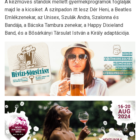
A kézműves standok mellett gyermekprogramok foglalják
majd le a kicsiket. A színpadon itt lesz Dér Heni, a Beatles
Emlékzenekar, az Unisex, Szulák Andra, Szalonna és
Bandája, a Bácska Tambura zenekar, a Happy Dixieland
Band, és a Bősárkányi Társulat István a Király adaptációja.