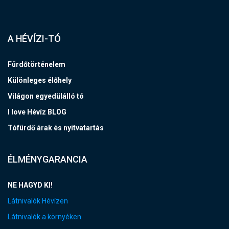
A HÉVÍZI-TÓ
Fürdőtörténelem
Különleges élőhely
Világon egyedülálló tó
I love Hévíz BLOG
Tófürdő árak és nyitvatartás
ÉLMÉNYGARANCIA
NE HAGYD KI!
Látnivalók Hévízen
Látnivalók a környéken