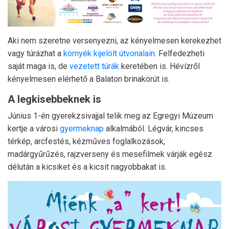
Aki nem szeretne versenyezni, az kényelmesen kerekezhet
vagy túrázhat a
környék kijelölt útvonalain
. Felfedezheti
saját maga is, de
vezetett túrák
keretében is. Hévízről
kényelmesen elérhető a Balaton brinakörút is.
A legkisebbeknek is
Június 1-én gyerekzsivajjal telik meg az Egregyi Múzeum
kertje a városi
gyermeknap
alkalmából. Légvár, kincses
térkép, arcfestés, kézműves foglalkozások,
madárgyűrűzés, rajzverseny és mesefilmek várják egész
délután a kicsiket és a kicsit nagyobbakat is.