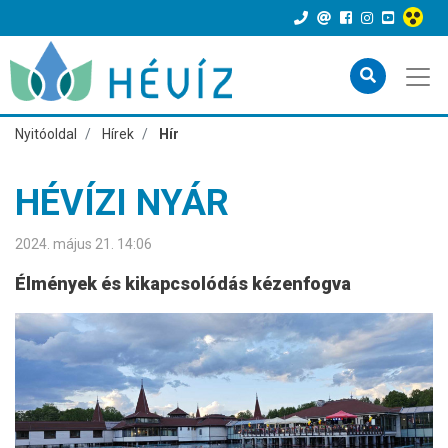
Nyitóoldal
Hírek
Hír
HÉVÍZI NYÁR
2024. május 21. 14:06
Élmények és kikapcsolódás kézenfogva