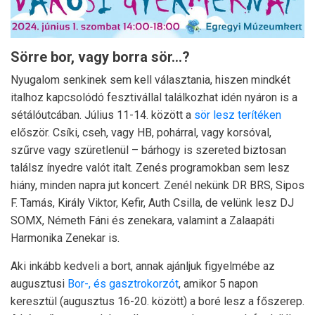
Sörre bor, vagy borra sör…?
Nyugalom senkinek sem kell választania, hiszen mindkét
italhoz kapcsolódó fesztivállal találkozhat idén nyáron is a
sétálóutcában. Július 11-14. között a
sör lesz terítéken
először. Csíki, cseh, vagy HB, pohárral, vagy korsóval,
szűrve vagy szüretlenül – bárhogy is szereted biztosan
találsz ínyedre valót italt. Zenés programokban sem lesz
hiány, minden napra jut koncert. Zenél nekünk DR BRS, Sipos
F. Tamás, Király Viktor, Kefir, Auth Csilla, de velünk lesz DJ
SOMX, Németh Fáni és zenekara, valamint a Zalaapáti
Harmonika Zenekar is.
Aki inkább kedveli a bort, annak ajánljuk figyelmébe az
augusztusi
Bor-, és gasztrokorzót
, amikor 5 napon
keresztül (augusztus 16-20. között) a boré lesz a főszerep.