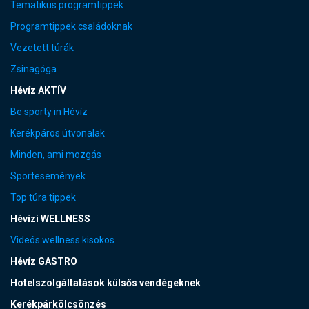
Tematikus programtippek
Programtippek családoknak
Vezetett túrák
Zsinagóga
Hévíz AKTÍV
Be sporty in Hévíz
Kerékpáros útvonalak
Minden, ami mozgás
Sportesemények
Top túra tippek
Hévízi WELLNESS
Videós wellness kisokos
Hévíz GASTRO
Hotelszolgáltatások külsős vendégeknek
Kerékpárkölcsönzés