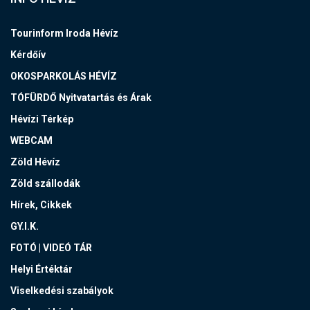
Tourinform Iroda Hévíz
Kérdőív
OKOSPARKOLÁS HÉVÍZ
TÓFÜRDŐ Nyitvatartás és Árak
Hévízi Térkép
WEBCAM
Zöld Hévíz
Zöld szállodák
Hírek, Cikkek
GY.I.K.
FOTÓ | VIDEÓ TÁR
Helyi Értéktár
Viselkedési szabályok