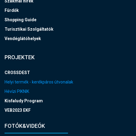
Szakmai hírek
Fürdők
Shopping Guide
Turisztikai Szolgáltatók
Vendéglátóhelyek
PROJEKTEK
CROSSDEST
Helyi termék - kerékpáros útvonalak
Hévízi PIKNIK
Kisfaludy Program
VEB2023 EKF
FOTÓK&VIDEÓK