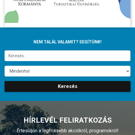
NEM TALÁL VALAMIT? SEGÍTÜNK!
Keresés
HÍRLEVÉL FELIRATKOZÁS
Értesüljön a legfrissebb akciókról, programokról!