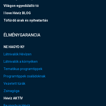
Világon egyedülálló tó
I love Hévíz BLOG
Tófürdő árak és nyitvatartás
ÉLMÉNYGARANCIA
NE HAGYD KI!
Látnivalók Hévízen
Látnivalók a környéken
Tematikus programtippek
Programtippek családoknak
Vezetett túrák
Zsinagóga
Hévíz AKTÍV
Be sporty in Hévíz