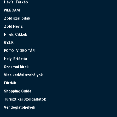
Hévízi Térkép
WEBCAM
Zöld szállodák
Zöld Hévíz
Hírek, Cikkek
GY.I.K.
FOTÓ | VIDEÓ TÁR
Helyi Értéktár
Szakmai hírek
Viselkedési szabályok
Fürdők
Shopping Guide
Turisztikai Szolgáltatók
Vendéglátóhelyek