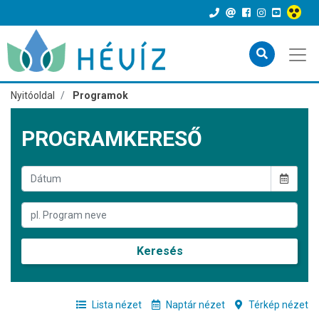
Nyitóoldal
Programok
PROGRAMKERESŐ
Keresés
Lista nézet
Naptár nézet
Térkép nézet