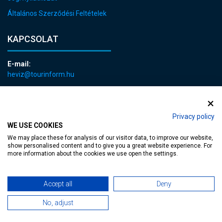
Általános Szerződési Feltételek
KAPCSOLAT
E-mail:
heviz@tourinform.hu
Telefon:
+36 83 540 131
Privacy policy
WE USE COOKIES
We may place these for analysis of our visitor data, to improve our website,
show personalised content and to give you a great website experience. For
more information about the cookies we use open the settings.
akadálymentesített weblap
| Copyright © 2024 Hévíz Város Önkormányzata,
Accept all
Deny
Designed by
MediaGum
|
Süti megújítás
|
Sitemap
No, adjust
TT-D822APBC77UEN23MTBQG-Web-Tag-Pixel_Setup