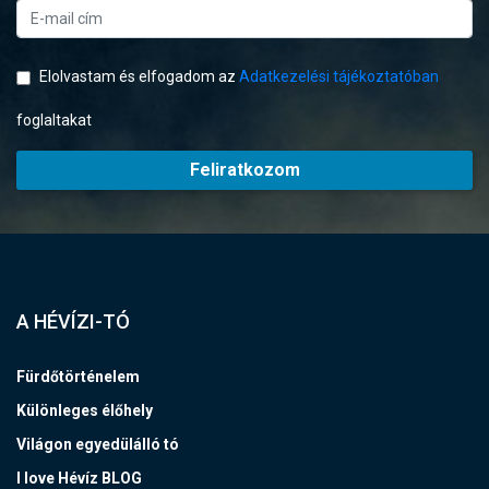
Elolvastam és elfogadom az
Adatkezelési tájékoztatóban
foglaltakat
Feliratkozom
A HÉVÍZI-TÓ
Fürdőtörténelem
Különleges élőhely
Világon egyedülálló tó
I love Hévíz BLOG