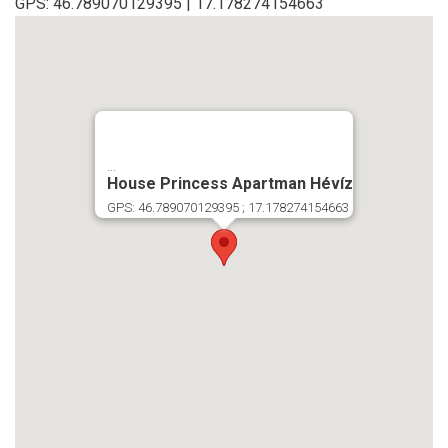
GPS: 46.789070129395 | 17.178274154663
...
House Princess Apartman Hévíz
GPS: 46.789070129395 ; 17.178274154663