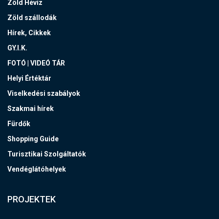
Zöld Hévíz
Zöld szállodák
Hírek, Cikkek
GY.I.K.
FOTÓ | VIDEÓ TÁR
Helyi Értéktár
Viselkedési szabályok
Szakmai hírek
Fürdők
Shopping Guide
Turisztikai Szolgáltatók
Vendéglátóhelyek
PROJEKTEK