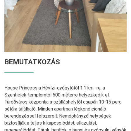
BEMUTATKOZÁS
House Princess a Hévízi-gyógytótól 1,1 km- re, a
Szentlélek-templomtól 600 méterre helyezkedik el.
Fürdőváros központja a szálláshelytől csupán 10-15 perc
sétára található. Minden apartman légkondicionáló
berendezéssel felszerelt. Nemdohányzó helységek
biztosítják a teljes kikapcsolódást, ellazulást,
regenerálódást. Párok, barátok, pihenni és gyógyulni vágyók