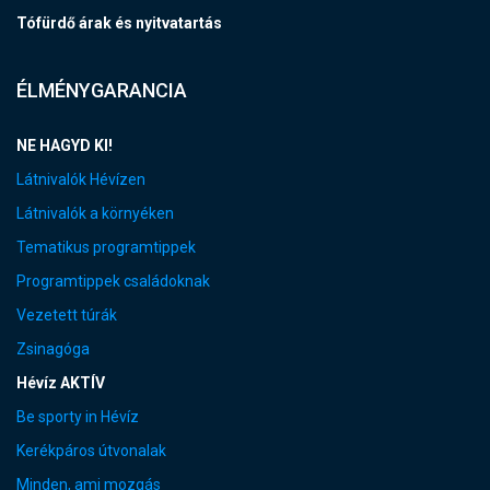
Tófürdő árak és nyitvatartás
ÉLMÉNYGARANCIA
NE HAGYD KI!
Látnivalók Hévízen
Látnivalók a környéken
Tematikus programtippek
Programtippek családoknak
Vezetett túrák
Zsinagóga
Hévíz AKTÍV
Be sporty in Hévíz
Kerékpáros útvonalak
Minden, ami mozgás