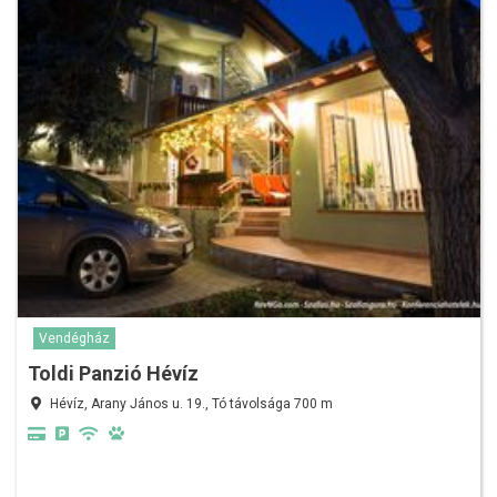
Vendégház
Toldi Panzió Hévíz
Hévíz, Arany János u. 19., Tó távolsága 700 m