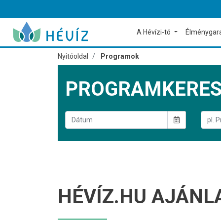
A Hévízi-tó
Élménygar
Nyitóoldal
Programok
PROGRAMKERE
HÉVÍZ.HU AJÁNL