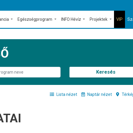
ancia
Egészségprogram
INFO Hévíz
Projektek
VIP
Sz
SŐ
Keresés
Lista nézet
Naptár nézet
Térké
ATAI