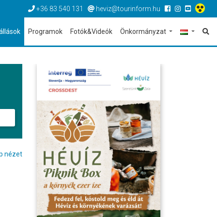
+36 83 540 131
heviz@tourinform.hu
állások
Programok
Fotók&Videók
Önkormányzat
p nézet