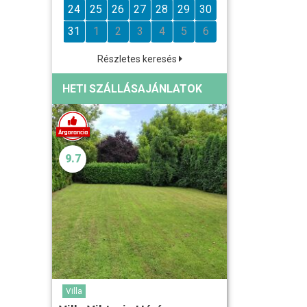
24
25
26
27
28
29
30
31
1
2
3
4
5
6
Részletes keresés
HETI SZÁLLÁSAJÁNLATOK
9.7
Villa