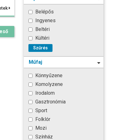
etek
Belépős
Ingyenes
Beltéri
reső
Kültéri
Szűrés
Műfaj
Könnyűzene
Komolyzene
Irodalom
Gasztronómia
Sport
Folklór
Mozi
Színház