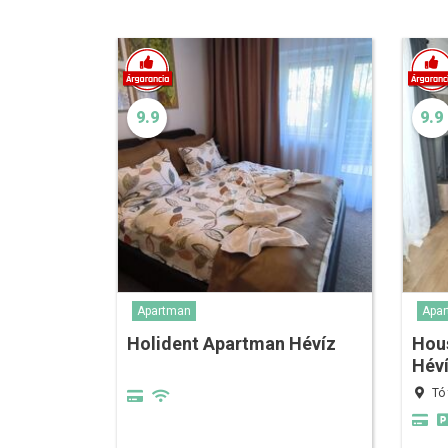
9.9
9.9
Apartman
Apa
Holident Apartman Hévíz
Hou
Hév
Tó