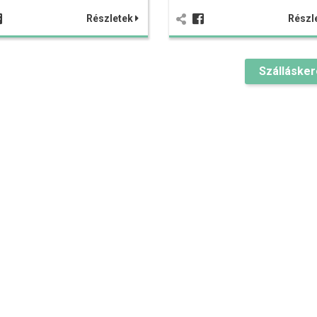
Részletek
Részl
Szálláske