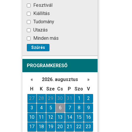
Fesztivál
Kiállítás
Tudomány
Utazás
Minden más
Szűrés
PROGRAMKERESŐ
«
2026. augusztus
»
H
K
Sze
Cs
P
Szo
V
27
28
29
30
31
1
2
3
4
5
6
7
8
9
10
11
12
13
14
15
16
17
18
19
20
21
22
23