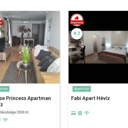
9.7
rtman
Apartman
se Princess Apartman
Fabi Apart Hévíz
íz
 távolsága 2000 m