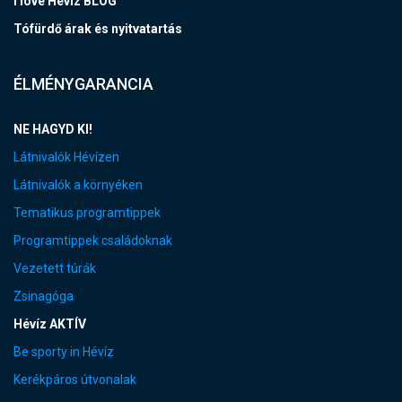
I love Hévíz BLOG
Tófürdő árak és nyitvatartás
ÉLMÉNYGARANCIA
NE HAGYD KI!
Látnivalók Hévízen
Látnivalók a környéken
Tematikus programtippek
Programtippek családoknak
Vezetett túrák
Zsinagóga
Hévíz AKTÍV
Be sporty in Hévíz
Kerékpáros útvonalak