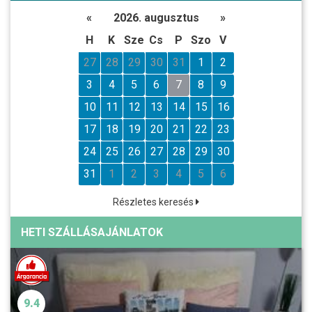
«
2026. augusztus
»
H
K
Sze
Cs
P
Szo
V
27
28
29
30
31
1
2
3
4
5
6
7
8
9
10
11
12
13
14
15
16
17
18
19
20
21
22
23
24
25
26
27
28
29
30
31
1
2
3
4
5
6
Részletes keresés
HETI SZÁLLÁSAJÁNLATOK
9.4