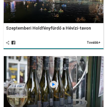
Szeptemberi Holdfényfürdő a Hévízi-tavon
Tovább