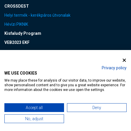
CROSSDEST
Helyi termék - kerékpáros útvonalak
Hévízi PIKNIK
Kisfaludy Program
VEB2023 EKF
FOTÓK&VIDEÓK
Privacy policy
WE USE COOKIES
LINKEK
We may place these for analysis of our visitor data, to improve our website,
show personalised content and to give you a great website experience. For
more information about the cookies we use open the settings.
Adatvédelmi tájékoztató
Impresszum
Accept all
Deny
Jogi nyilatkozat
No, adjust
Általános Szerződési Feltételek