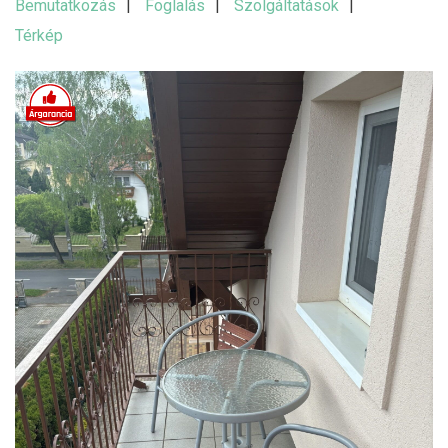
Bemutatkozás
Foglalás
Szolgáltatások
Térkép