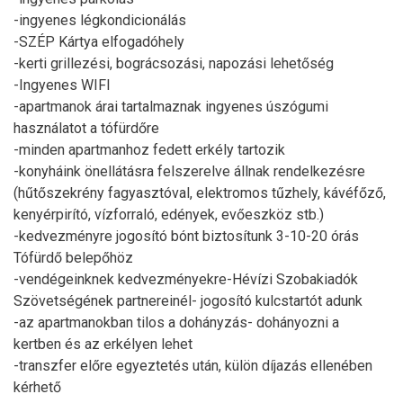
-ingyenes légkondicionálás
-SZÉP Kártya elfogadóhely
-kerti grillezési, bográcsozási, napozási lehetőség
-Ingyenes WIFI
-apartmanok árai tartalmaznak ingyenes úszógumi
használatot a tófürdőre
-minden apartmanhoz fedett erkély tartozik
-konyháink önellátásra felszerelve állnak rendelkezésre
(hűtőszekrény fagyasztóval, elektromos tűzhely, kávéfőző,
kenyérpirító, vízforraló, edények, evőeszköz stb.)
-kedvezményre jogosító bónt biztosítunk 3-10-20 órás
Tófürdő belepőhöz
-vendégeinknek kedvezményekre-Hévízi Szobakiadók
Szövetségének partnereinél- jogosító kulcstartót adunk
-az apartmanokban tilos a dohányzás- dohányozni a
kertben és az erkélyen lehet
-transzfer előre egyeztetés után, külön díjazás ellenében
kérhető