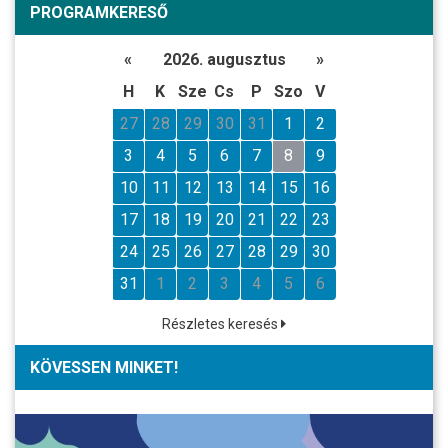
PROGRAMKERESŐ
«
2026. augusztus
»
H
K
Sze
Cs
P
Szo
V
27
28
29
30
31
1
2
3
4
5
6
7
8
9
10
11
12
13
14
15
16
17
18
19
20
21
22
23
24
25
26
27
28
29
30
31
1
2
3
4
5
6
Részletes keresés
KÖVESSEN MINKET!