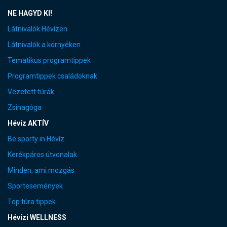
NE HAGYD KI!
Látnivalók Hévízen
Látnivalók a környéken
Tematikus programtippek
Programtippek családoknak
Vezetett túrák
Zsinagóga
Hévíz AKTÍV
Be sporty in Hévíz
Kerékpáros útvonalak
Minden, ami mozgás
Sportesemények
Top túra tippek
Hévízi WELLNESS