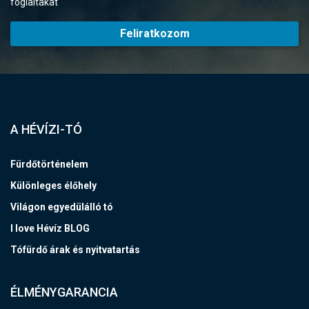
foglaltakat
Feliratkozom
A HÉVÍZI-TÓ
Fürdőtörténelem
Különleges élőhely
Világon egyedülálló tó
I love Hévíz BLOG
Tófürdő árak és nyitvatartás
ÉLMÉNYGARANCIA