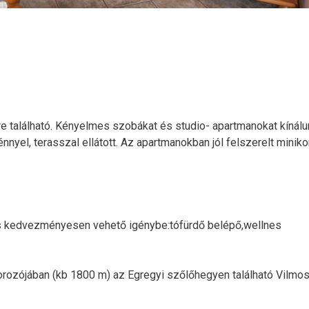
e található. Kényelmes szobákat és studio- apartmanokat kínálu
yel, terasszal ellátott. Az apartmanokban jól felszerelt minik
ás kedvezményesen vehető igénybe:tófürdő belépő,wellnes
ozójában (kb 1800 m) az Egregyi szőlőhegyen található Vilmo