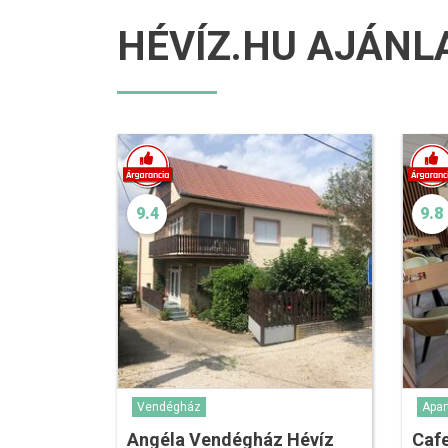
HÉVÍZ.HU AJÁNL
9.4
9.8
Vendégház
Apa
Angéla Vendégház Hévíz
Caf