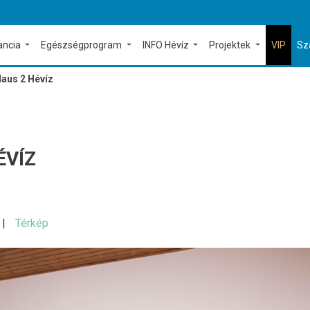
ancia
Egészségprogram
INFO Hévíz
Projektek
VIP
Sz
Haus 2 Hévíz
ÉVÍZ
Térkép