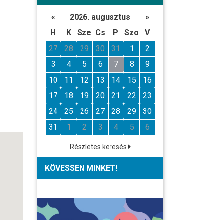
«
2026. augusztus
»
H
K
Sze
Cs
P
Szo
V
27
28
29
30
31
1
2
3
4
5
6
7
8
9
10
11
12
13
14
15
16
17
18
19
20
21
22
23
24
25
26
27
28
29
30
31
1
2
3
4
5
6
Részletes keresés
KÖVESSEN MINKET!