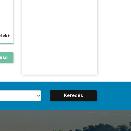
etek
reső
Keresés