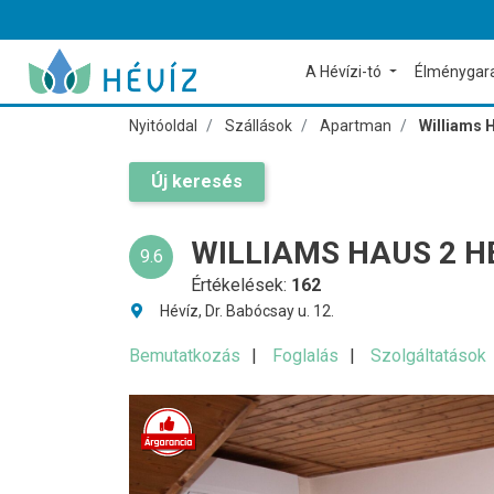
A Hévízi-tó
Élménygar
Nyitóoldal
Szállások
Apartman
Williams 
Új keresés
WILLIAMS HAUS 2 H
9.6
Értékelések:
162
Hévíz, Dr. Babócsay u. 12.
Bemutatkozás
Foglalás
Szolgáltatások