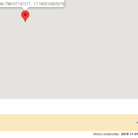
46.798107147217 ; 17.185510635376
Utolsó módosítás:
2018-11-01