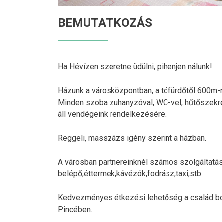
BEMUTATKOZÁS
Ha Hévízen szeretne üdülni, pihenjen nálunk!
Házunk a városközpontban, a tófürdőtől 600m-r
Minden szoba zuhanyzóval, WC-vel, hűtőszekrénn
áll vendégeink rendelkezésére.
Reggeli, masszázs igény szerint a házban.
A városban partnereinknél számos szolgáltat
belépő,éttermek,kávézók,fodrász,taxi,stb
Kedvezményes étkezési lehetőség a család bor
Pincében.