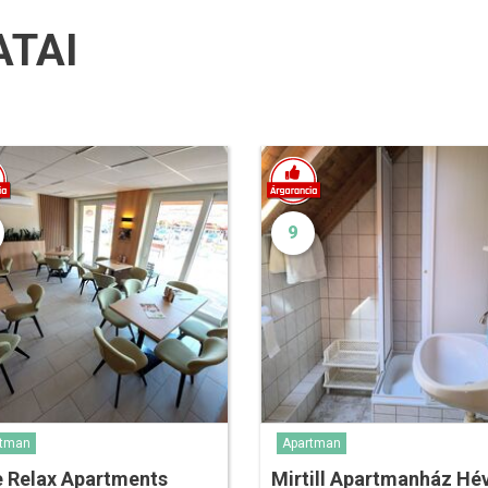
ATAI
9
rtman
Apartman
e Relax Apartments
Mirtill Apartmanház Hé