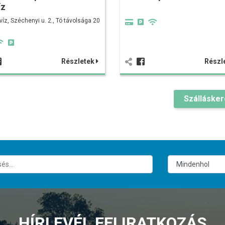
íz
víz, Széchenyi u. 2., Tó távolsága 20
Részletek
Részl
Szálláske
HÍRLEVÉL FELIRATKOZÁS