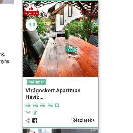
9.8
nk.
onyha
Apartman
Virágoskert Apartman
Hévíz…
s
Részletek