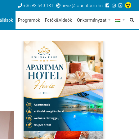
+36 83 540 131
heviz@tourinform.hu
állások
Programok
Fotók&Videók
Önkormányzat