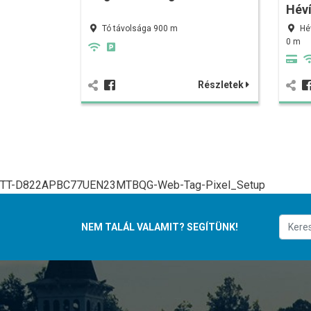
Hév
Tó távolsága 900 m
Hé
0 m
Részletek
TT-D822APBC77UEN23MTBQG-Web-Tag-Pixel_Setup
NEM TALÁL VALAMIT? SEGÍTÜNK!