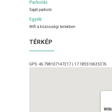
Parkolás
Saját parkoló
Egyéb
Wifi a közösségi terekben
TÉRKÉP
GPS: 46.798107147217 | 17.185510635376
...
Will