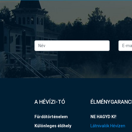
A HÉVÍZI-TÓ
ÉLMÉNYGARANC
Fürdőtörténelem
NE HAGYD KI!
Különleges élőhely
Látnivalók Hévízen