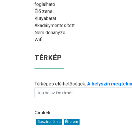
foglalható
Élő zene
Kutyabarát
Akadálymentesített
Nem dohányzó
Wifi
TÉRKÉP
Térképes elérhetőségek:
A helyszín megtekin
Címkék:
Gasztronómia
Étterem