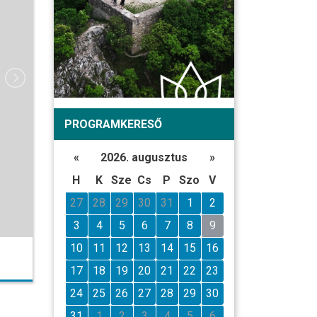
PROGRAMKERESŐ
«
2026. augusztus
»
H
K
Sze
Cs
P
Szo
V
27
28
29
30
31
1
2
3
4
5
6
7
8
9
10
11
12
13
14
15
16
17
18
19
20
21
22
23
24
25
26
27
28
29
30
31
1
2
3
4
5
6