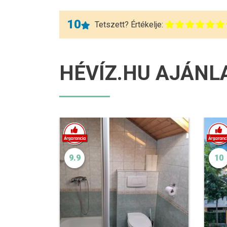
10
Tetszett? Értékelje:
HÉVÍZ.HU AJÁNL
9.9
10