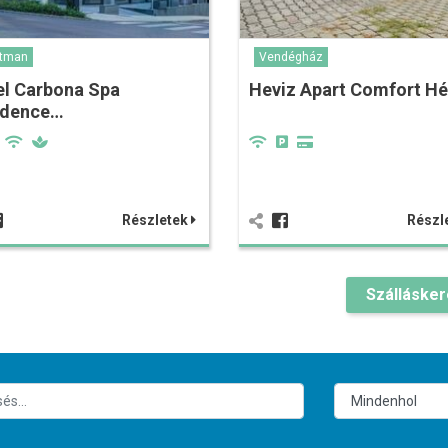
rtman
Vendégház
el Carbona Spa
Heviz Apart Comfort Hé
idence…
Részletek
Részl
Szálláske