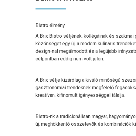
Bistro élmény
A Brix Bistro séfjének, kollégáinak és szakmai p
közönséget egy új, a modern kulináris trendek
design-nal megálmodott és a legújabb irányzat
célpontban eddig nem volt jelen.
A Brix séfje kizárólag a kiváló minőségű szezo
gasztronómiai trendeknek megfelelő fogásokka
kreatívan, kifinomult igényességgel tálalja.
Bistro-nk a tradicionálisan magyar, hagyományo
új, meghökkentő összetevők és kombinációk kip