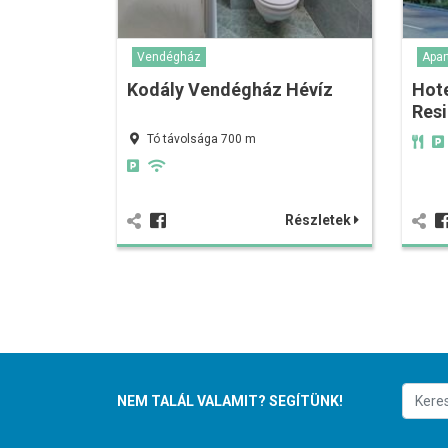
Vendégház
Apa
Kodály Vendégház Hévíz
Hot
Res
Tó távolsága 700 m
Részletek
NEM TALÁL VALAMIT? SEGÍTÜNK!