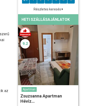
Részletes keresés
HETI SZÁLLÁSAJÁNLATOK
jszerű
kai
9.2
Apartman
ik az
Zsuzsanna Apartman
Hévíz…