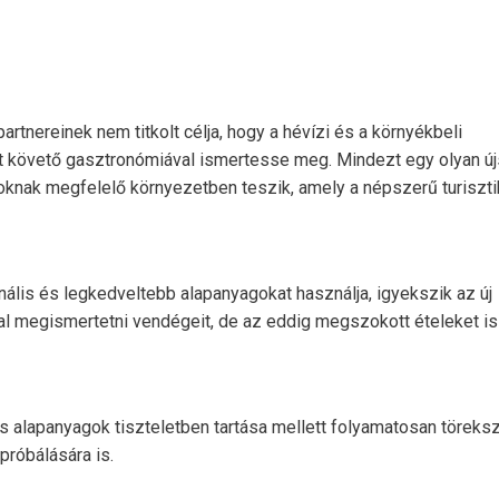
artnereinek nem titkolt célja, hogy a hévízi és a környékbeli
et követő gasztronómiával ismertesse meg. Mindezt egy olyan ú
oknak megfelelő környezetben teszik, amely a népszerű turiszti
nális és legkedveltebb alapanyagokat használja, igyekszik az új
l megismertetni vendégeit, de az eddig megszokott ételeket is
s alapanyagok tiszteletben tartása mellett folyamatosan töreksz
róbálására is.