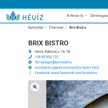
A Hévízi-tó
Élménygar
Nyitóoldal
Éttermek
Brix Bistro
BRIX BISTRO
Hévíz, Rákóczi u. 16-18.
+36 83 900 125
fbmanager@bonvital.hu
bonvital.hu/gasztronomia/brix-bistro.html
Facebook: www.facebook.com/brixbistro