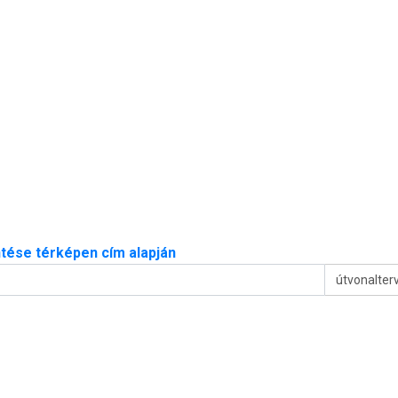
tése térképen cím alapján
útvonalter