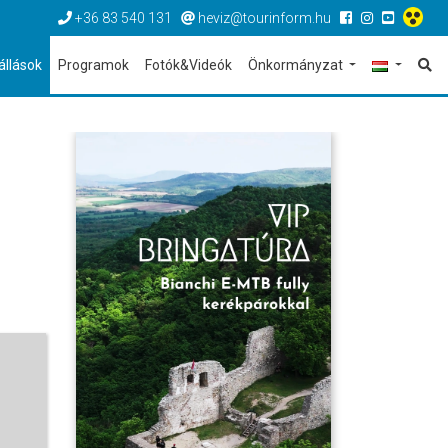
+36 83 540 131
heviz@tourinform.hu
állások
Programok
Fotók&Videók
Önkormányzat