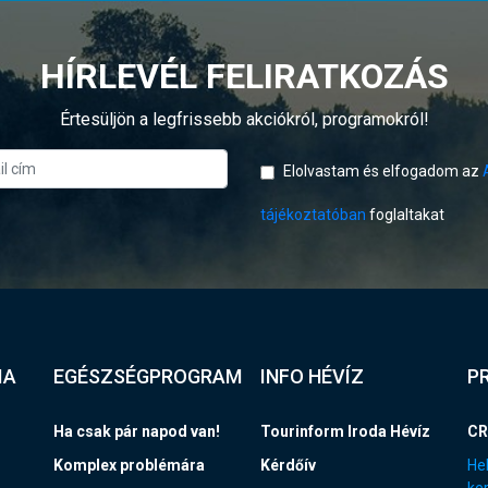
HÍRLEVÉL FELIRATKOZÁS
Értesüljön a legfrissebb akciókról, programokról!
Elolvastam és elfogadom az
tájékoztatóban
foglaltakat
IA
EGÉSZSÉGPROGRAM
INFO HÉVÍZ
P
Ha csak pár napod van!
Tourinform Iroda Hévíz
CR
Komplex problémára
Kérdőív
Hel