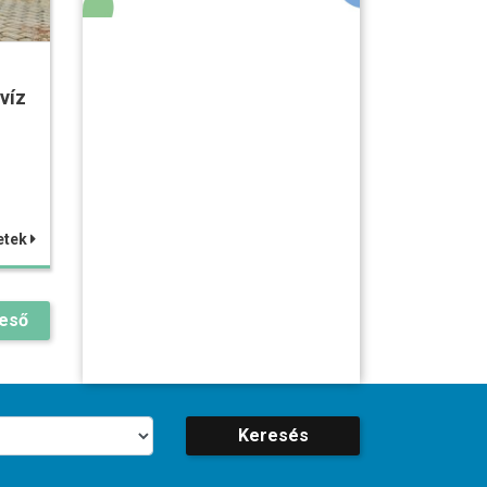
víz
etek
reső
Keresés