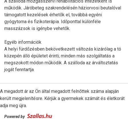
A szálloda mozgásszervi rehabilitációs intézetként is
működik. Járóbeteg szakrendelésén háziorvosi beutalóval
támogatott kezelések érhetők el, továbbá egyéni
gyógytorna és fizikoterápia. Időponttal különféle
masszázsok is igénybe vehetők.
Egyéb információk
A helyi fürdőzésben bekövetkezett változás kizárólag a tó
közepén álló épületet érinti; minden más szolgáltatás a
megszokott módon működik. A szálloda az árváltoztatás
jogát fenntartja.
A megadott ár az Ön által megadott felnőttek száma alapján
került megjelenítésre. Kérjük a gyermekek számát és életkorát
adja meg újra.
Powered by