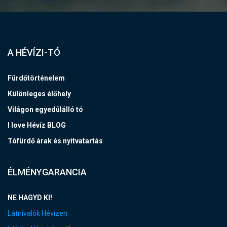
A HÉVÍZI-TÓ
Fürdőtörténelem
Különleges élőhely
Világon egyedülálló tó
I love Hévíz BLOG
Tófürdő árak és nyitvatartás
ÉLMÉNYGARANCIA
NE HAGYD KI!
Látnivalók Hévízen