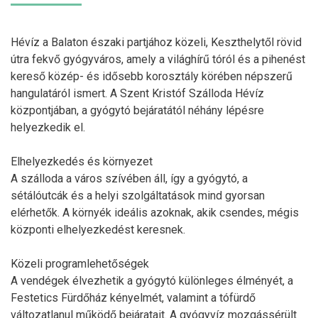
Hévíz a Balaton északi partjához közeli, Keszthelytől rövid
útra fekvő gyógyváros, amely a világhírű tóról és a pihenést
kereső közép- és idősebb korosztály körében népszerű
hangulatáról ismert. A Szent Kristóf Szálloda Hévíz
központjában, a gyógytó bejáratától néhány lépésre
helyezkedik el.
Elhelyezkedés és környezet
A szálloda a város szívében áll, így a gyógytó, a
sétálóutcák és a helyi szolgáltatások mind gyorsan
elérhetők. A környék ideális azoknak, akik csendes, mégis
központi elhelyezkedést keresnek.
Közeli programlehetőségek
A vendégek élvezhetik a gyógytó különleges élményét, a
Festetics Fürdőház kényelmét, valamint a tófürdő
változatlanul működő bejáratait. A gyógyvíz mozgássérült