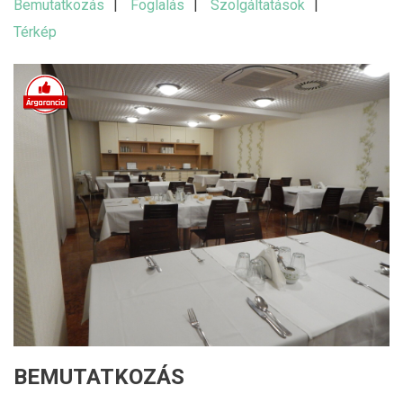
Bemutatkozás
Foglalás
Szolgáltatások
Térkép
BEMUTATKOZÁS