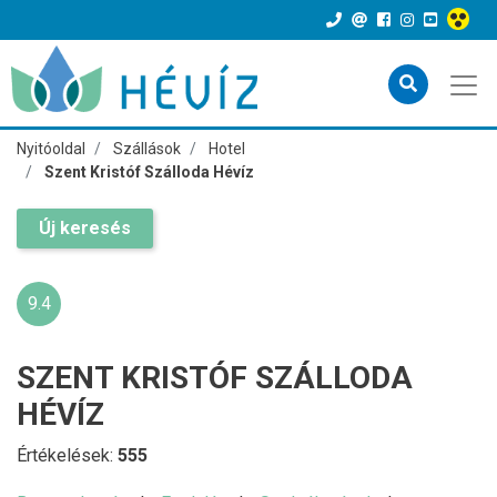
Nyitóoldal
Szállások
Hotel
Szent Kristóf Szálloda Hévíz
Új keresés
9.4
SZENT KRISTÓF SZÁLLODA
HÉVÍZ
Értékelések:
555