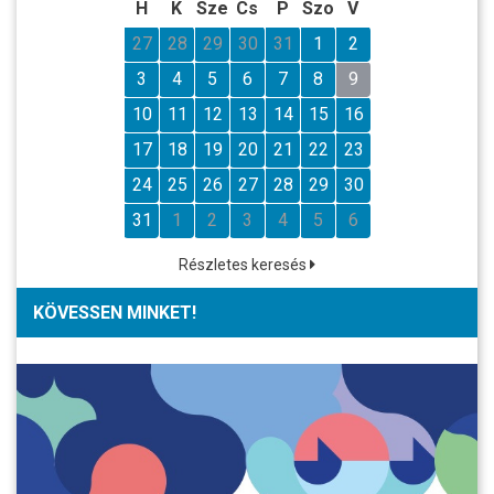
H
K
Sze
Cs
P
Szo
V
27
28
29
30
31
1
2
3
4
5
6
7
8
9
10
11
12
13
14
15
16
17
18
19
20
21
22
23
24
25
26
27
28
29
30
31
1
2
3
4
5
6
Részletes keresés
KÖVESSEN MINKET!