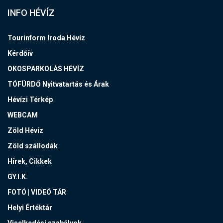
INFO HÉVÍZ
Tourinform Iroda Hévíz
Kérdőív
OKOSPARKOLÁS HÉVÍZ
TÓFÜRDŐ Nyitvatartás és Árak
Hévízi Térkép
WEBCAM
Zöld Hévíz
Zöld szállodák
Hírek, Cikkek
GY.I.K.
FOTÓ | VIDEÓ TÁR
Helyi Értéktár
Viselkedési szabályok