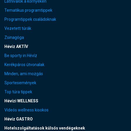
Látnivalók a környéken
Tematikus programtippek
Programtippek családoknak
Vezetett túrák
Zsinagóga
Hévíz AKTÍV
Be sporty in Hévíz
Kerékpáros útvonalak
Minden, ami mozgás
Sportesemények
Top túra tippek
Hévízi WELLNESS
Videós wellness kisokos
Hévíz GASTRO
Hotelszolgáltatások külsős vendégeknek