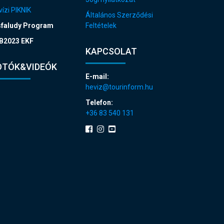
ízi PIKNIK
Általános Szerződési
sfaludy Program
Feltételek
B2023 EKF
KAPCSOLAT
OTÓK&VIDEÓK
E-mail:
heviz@tourinform.hu
Telefon:
+36 83 540 131