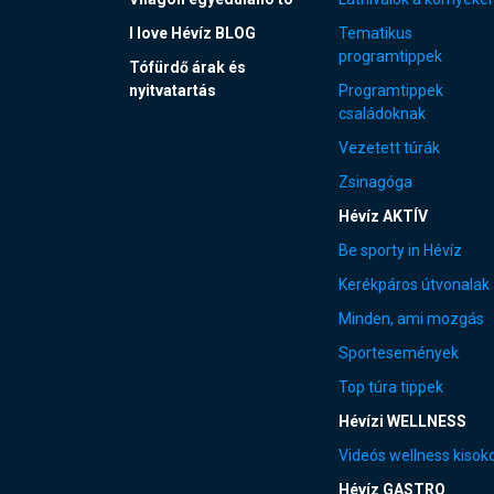
I love Hévíz BLOG
Tematikus
programtippek
Tófürdő árak és
nyitvatartás
Programtippek
családoknak
Vezetett túrák
Zsinagóga
Hévíz AKTÍV
Be sporty in Hévíz
Kerékpáros útvonalak
Minden, ami mozgás
Sportesemények
Top túra tippek
Hévízi WELLNESS
Videós wellness kisok
Hévíz GASTRO