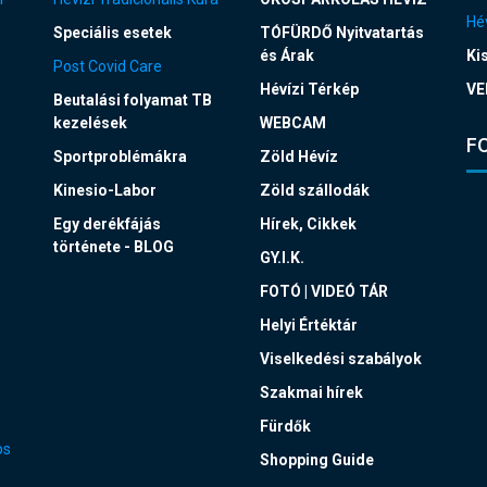
Hév
Speciális esetek
TÓFÜRDŐ Nyitvatartás
és Árak
Ki
Post Covid Care
Hévízi Térkép
VE
Beutalási folyamat TB
kezelések
WEBCAM
F
Sportproblémákra
Zöld Hévíz
Kinesio-Labor
Zöld szállodák
Egy derékfájás
Hírek, Cikkek
története - BLOG
GY.I.K.
FOTÓ | VIDEÓ TÁR
Helyi Értéktár
Viselkedési szabályok
Szakmai hírek
Fürdők
os
Shopping Guide