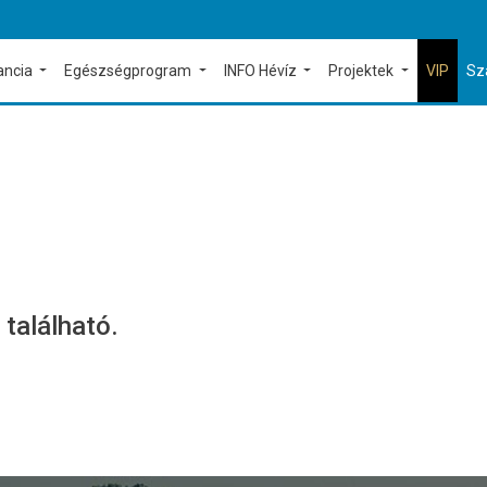
ancia
Egészségprogram
INFO Hévíz
Projektek
VIP
Sz
 található.