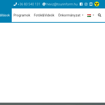
+36 83 540 131
heviz@tourinform.hu
állások
Programok
Fotók&Videók
Önkormányzat