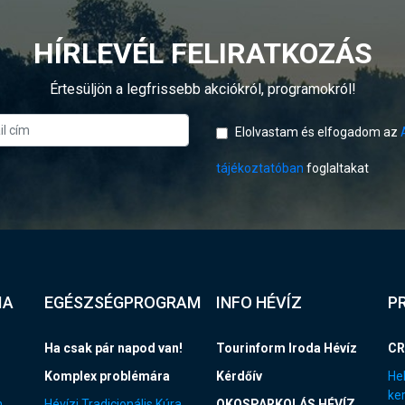
HÍRLEVÉL FELIRATKOZÁS
Értesüljön a legfrissebb akciókról, programokról!
Elolvastam és elfogadom az
tájékoztatóban
foglaltakat
IA
EGÉSZSÉGPROGRAM
INFO HÉVÍZ
P
Ha csak pár napod van!
Tourinform Iroda Hévíz
CR
Komplex problémára
Kérdőív
Hel
ke
n
Hévízi Tradicionális Kúra
OKOSPARKOLÁS HÉVÍZ