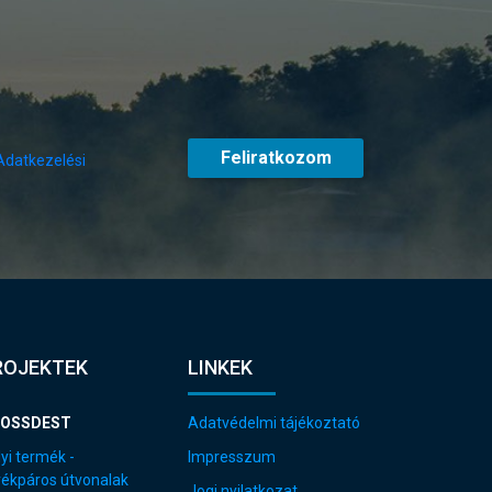
Feliratkozom
Adatkezelési
ROJEKTEK
LINKEK
OSSDEST
Adatvédelmi tájékoztató
yi termék -
Impresszum
rékpáros útvonalak
Jogi nyilatkozat