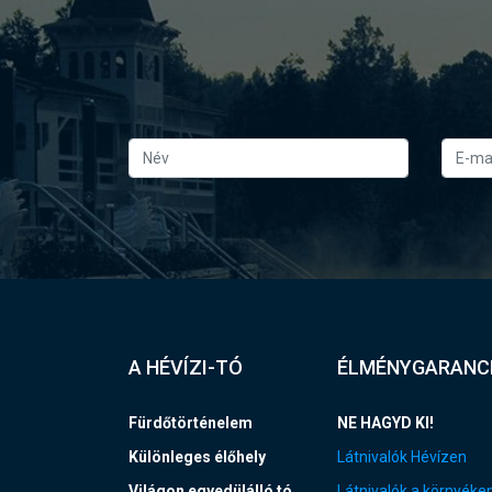
A HÉVÍZI-TÓ
ÉLMÉNYGARANC
Fürdőtörténelem
NE HAGYD KI!
Különleges élőhely
Látnivalók Hévízen
Világon egyedülálló tó
Látnivalók a környéke