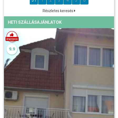
31
1
2
3
4
5
6
Részletes keresés
HETI SZÁLLÁSAJÁNLATOK
9.9