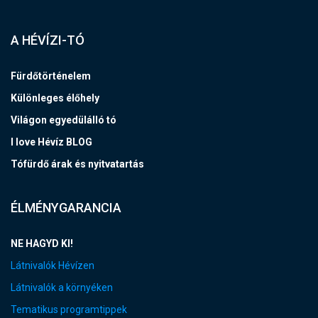
A HÉVÍZI-TÓ
Fürdőtörténelem
Különleges élőhely
Világon egyedülálló tó
I love Hévíz BLOG
Tófürdő árak és nyitvatartás
ÉLMÉNYGARANCIA
NE HAGYD KI!
Látnivalók Hévízen
Látnivalók a környéken
Tematikus programtippek