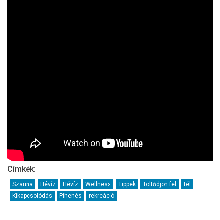
Címkék:
Szauna
Hévíz
Hévíz
Wellness
Tippek
Töltődjön fel
tél
Kikapcsolódás
Pihenés
rekreáció