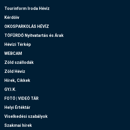
Tourinform Iroda Hévíz
Kérdőív
OKOSPARKOLÁS HÉVÍZ
TÓFÜRDŐ Nyitvatartás és Árak
Hévízi Térkép
WEBCAM
Zöld szállodák
Zöld Hévíz
Hírek, Cikkek
GY.I.K.
FOTÓ | VIDEÓ TÁR
Helyi Értéktár
Viselkedési szabályok
Szakmai hírek