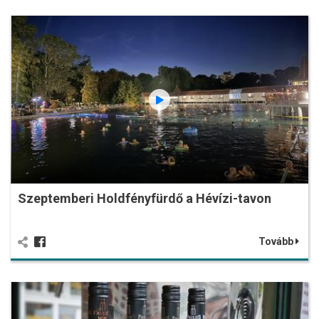
Szeptemberi Holdfényfürdő a Hévízi-tavon
Tovább