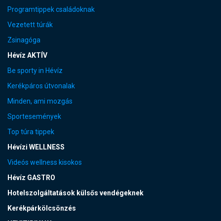
Programtippek családoknak
Vezetett túrák
Zsinagóga
Hévíz AKTÍV
Be sporty in Hévíz
Kerékpáros útvonalak
Minden, ami mozgás
Sportesemények
Top túra tippek
Hévízi WELLNESS
Videós wellness kisokos
Hévíz GASTRO
Hotelszolgáltatások külsős vendégeknek
Kerékpárkölcsönzés