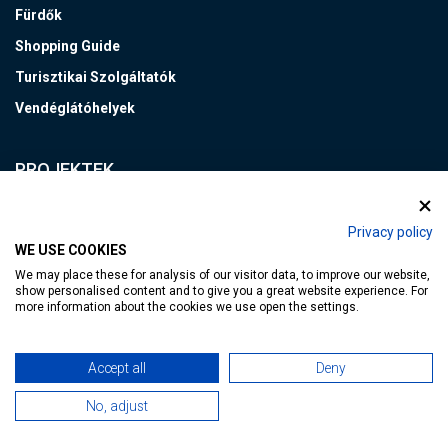
Fürdők
Shopping Guide
Turisztikai Szolgáltatók
Vendéglátóhelyek
PROJEKTEK
CROSSDEST
Privacy policy
WE USE COOKIES
Hévízi PIKNIK
We may place these for analysis of our visitor data, to improve our website,
Helyi termék - kerékpáros útvonalak
show personalised content and to give you a great website experience. For
more information about the cookies we use open the settings.
Kisfaludy Program
VEB2023 EKF
Accept all
Deny
FOTÓK&VIDEÓK
No, adjust