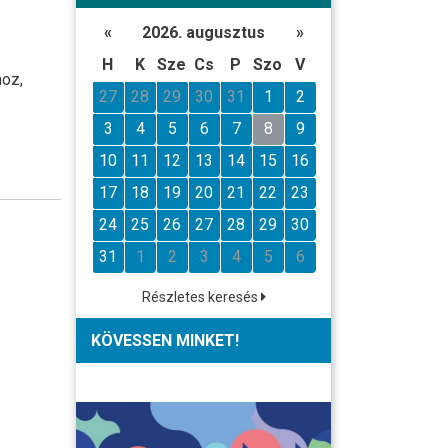
«
2026. augusztus
»
H
K
Sze
Cs
P
Szo
V
hoz,
27
28
29
30
31
1
2
3
4
5
6
7
8
9
10
11
12
13
14
15
16
17
18
19
20
21
22
23
24
25
26
27
28
29
30
31
1
2
3
4
5
6
Részletes keresés
KÖVESSEN MINKET!