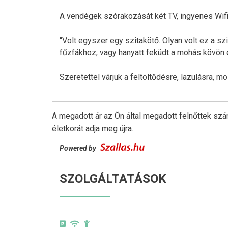
A vendégek szórakozását két TV, ingyenes Wifi,
“Volt egyszer egy szitakötő. Olyan volt ez a szi
fűzfákhoz, vagy hanyatt feküdt a mohás kövön é
Szeretettel várjuk a feltöltődésre, lazulásra, 
A megadott ár az Ön által megadott felnőttek szá
életkorát adja meg újra.
Powered by
SZOLGÁLTATÁSOK