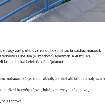
ában, egy zárt parkolóval rendelkező, liftes társasház második
éterkélyes Libellula (= szitakötő) Apartman. A 46m2-es,
t lakás ablakai keleti és déli tájolásúak.
bos matraccal kényelmes fekhellyé alakítható két személy szám
ú sütővel, kenyérpirítóval, hűtőszekrénnyel, tűzhellyel,
 hajszárítóval