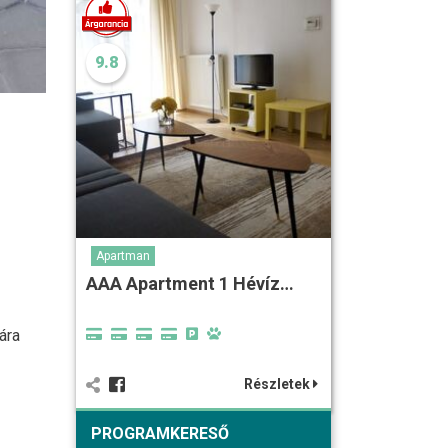
9.8
Apartman
AAA Apartment 1 Hévíz…
ára
Részletek
PROGRAMKERESŐ