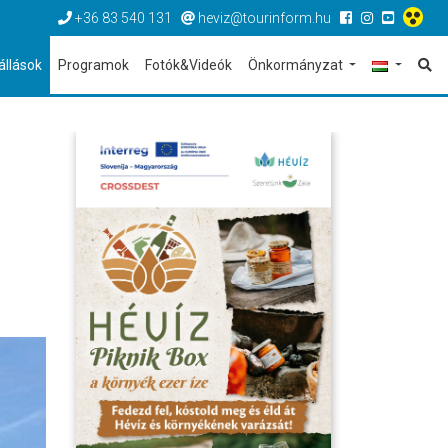
+36 83 540 131
heviz@tourinform.hu
állások
Programok
Fotók&Videók
Önkormányzat