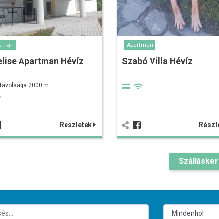
rtman
Apartman
lise Apartman Hévíz
Szabó Villa Hévíz
 távolsága 2000 m
Részletek
Részl
Szálláske