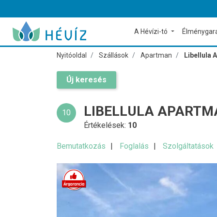
A Hévízi-tó
Élménygar
Nyitóoldal
Szállások
Apartman
Libellula
Új keresés
LIBELLULA APARTM
10
Értékelések:
10
Bemutatkozás
Foglalás
Szolgáltatások