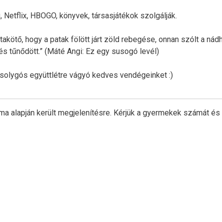
 Netflix, HBOGO, könyvek, társasjátékok szolgálják.
takötő, hogy a patak fölött járt zöld rebegése, onnan szólt a nád
s tűnődött.” (Máté Angi: Ez ​egy susogó levél)
mosolygós együttlétre vágyó kedves vendégeinket :)
ma alapján került megjelenítésre. Kérjük a gyermekek számát és