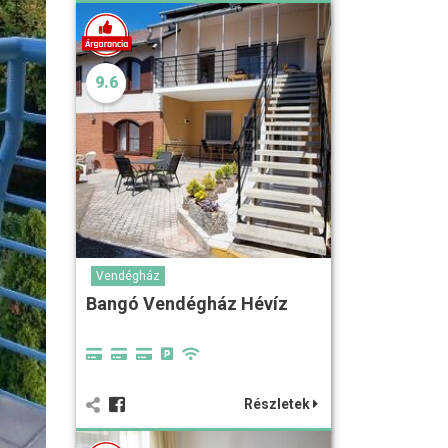
9.6
Vendégház
Bangó Vendégház Hévíz
Részletek