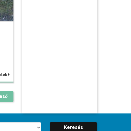
etek
reső
Keresés