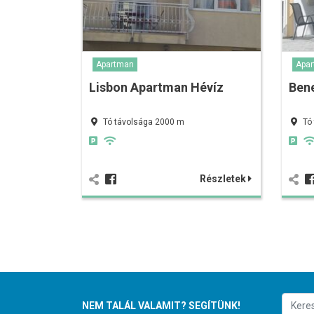
Apartman
Apa
Lisbon Apartman Hévíz
Bene
Tó távolsága 2000 m
Tó
Részletek
NEM TALÁL VALAMIT? SEGÍTÜNK!