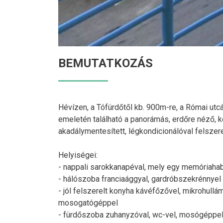
BEMUTATKOZÁS
Hévízen, a Tófürdőtől kb. 900m-re, a Római utc
emeletén található a panorámás, erdőre néző, k
akadálymentesített, légkondicionálóval felszerel
Helyiségei:
- nappali sarokkanapéval, mely egy memóriaha
- hálószoba franciaággyal, gardróbszekrénnyel
- jól felszerelt konyha kávéfőzővel, mikrohullám
mosogatógéppel
- fürdőszoba zuhanyzóval, wc-vel, mosógéppel,