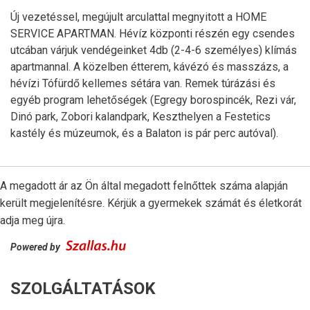
Új vezetéssel, megújult arculattal megnyitott a HOME
SERVICE APARTMAN. Hévíz központi részén egy csendes
utcában várjuk vendégeinket 4db (2-4-6 személyes) klímás
apartmannal. A közelben étterem, kávézó és masszázs, a
hévízi Tófürdő kellemes sétára van. Remek túrázási és
egyéb program lehetőségek (Egregy borospincék, Rezi vár,
Dinó park, Zobori kalandpark, Keszthelyen a Festetics
kastély és múzeumok, és a Balaton is pár perc autóval).
A megadott ár az Ön által megadott felnőttek száma alapján
került megjelenítésre. Kérjük a gyermekek számát és életkorát
adja meg újra.
Powered by
SZOLGÁLTATÁSOK