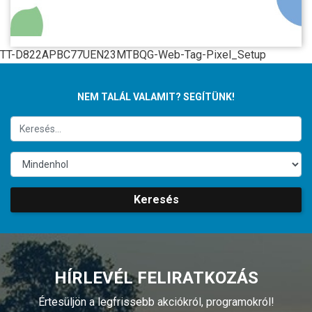
TT-D822APBC77UEN23MTBQG-Web-Tag-Pixel_Setup
NEM TALÁL VALAMIT? SEGÍTÜNK!
Keresés
HÍRLEVÉL FELIRATKOZÁS
Értesüljön a legfrissebb akciókról, programokról!