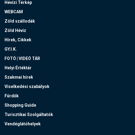
Hévízi Térkép
WEBCAM
Zöld szállodák
Zöld Hévíz
Hírek, Cikkek
GY.I.K.
FOTÓ | VIDEÓ TÁR
Helyi Értéktár
Szakmai hírek
Viselkedési szabályok
Fürdők
Shopping Guide
Turisztikai Szolgáltatók
Vendéglátóhelyek