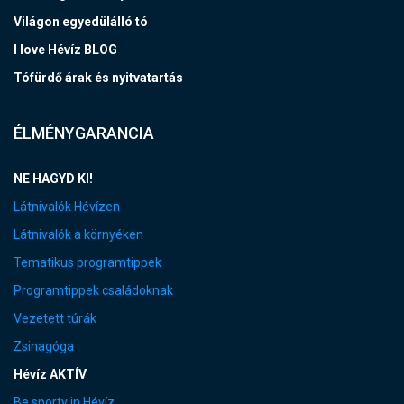
Világon egyedülálló tó
I love Hévíz BLOG
Tófürdő árak és nyitvatartás
ÉLMÉNYGARANCIA
NE HAGYD KI!
Látnivalók Hévízen
Látnivalók a környéken
Tematikus programtippek
Programtippek családoknak
Vezetett túrák
Zsinagóga
Hévíz AKTÍV
Be sporty in Hévíz