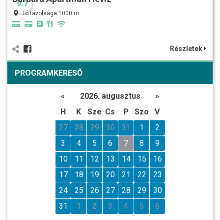
9.7
Tó távolsága 1000 m
Részletek
PROGRAMKERESŐ
«
2026. augusztus
»
H
K
Sze
Cs
P
Szo
V
27
28
29
30
31
1
2
3
4
5
6
7
8
9
10
11
12
13
14
15
16
17
18
19
20
21
22
23
24
25
26
27
28
29
30
31
1
2
3
4
5
6