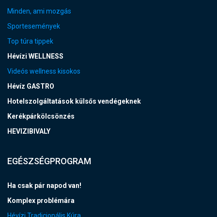
Minden, ami mozgás
Sportesemények
Top túra tippek
Hévízi WELLNESS
Videós wellness kisokos
Hévíz GASTRO
Hotelszolgáltatások külsős vendégeknek
Kerékpárkölcsönzés
HEVIZIBIVALY
EGÉSZSÉGPROGRAM
Ha csak pár napod van!
Komplex problémára
Hévízi Tradicionális Kúra