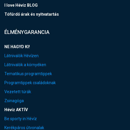
I love Hévíz BLOG
Tófürdő árak és nyitvatartás
ÉLMÉNYGARANCIA
NE HAGYD KI!
Látnivalók Hévízen
Látnivalók a környéken
Tematikus programtippek
Programtippek családoknak
Vezetett túrák
Zsinagóga
Hévíz AKTÍV
Be sporty in Hévíz
Kerékpáros útvonalak