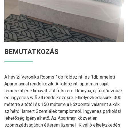
BEMUTATKOZÁS
A hévízi Veronika Rooms 1db földszinti és 1db emeleti
Apartmannal rendelkezik. A földszinti apartman saját
terasszal és klímàval. Jól felszerelt konyha, új fürdőszobàk
és ingyenes wifi áll rendelkezèsre. Elhelyezkedésünk: 300
méterre a tótól és 150 méterre a központól valamint a kék
színéről ismert Szentlélek templomtól. Ingyenes parkolási
lehetőség igényelhető. Az Apartman közvetlen
szomszédságában étterem üzemel.. Kiválló elhelyzkedés