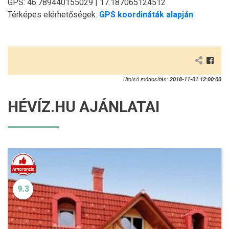
GPS: 46.789440155029 | 17.187065124512
Térképes elérhetőségek:
GPS koordináták alapján
Utolsó módosítás:
2018-11-01 12:00:00
HÉVÍZ.HU AJÁNLATAI
9.3