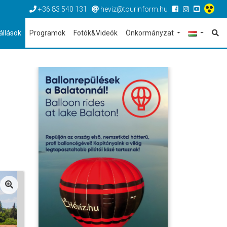
+36 83 540 131
heviz@tourinform.hu
állások
Programok
Fotók&Videók
Önkormányzat