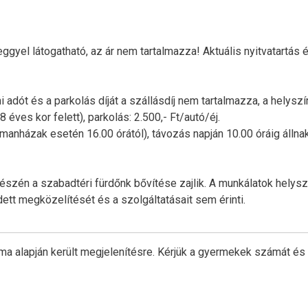
ggyel látogatható, az ár nem tartalmazza! Aktuális nyitvatartás 
 adót és a parkolás díját a szállásdíj nem tartalmazza, a helysz
 éves kor felett), parkolás: 2.500,- Ft/autó/éj.
manházak esetén 16.00 órától), távozás napján 10.00 óráig állna
 részén a szabadtéri fürdőnk bővítése zajlik. A munkálatok helysz
edett megközelítését és a szolgáltatásait sem érinti.
ma alapján került megjelenítésre. Kérjük a gyermekek számát és