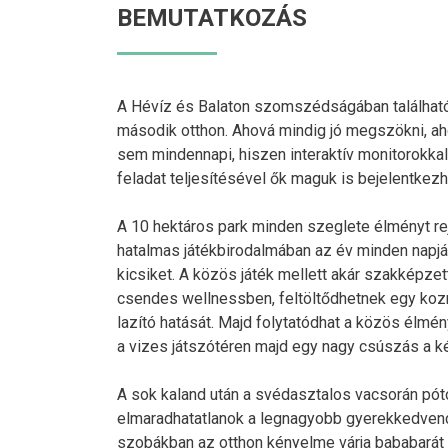
BEMUTATKOZÁS
A Hévíz és Balaton szomszédságában található 
második otthon. Ahová mindig jó megszökni, ah
sem mindennapi, hiszen interaktív monitorokkal 
feladat teljesítésével ők maguk is bejelentkezh
A 10 hektáros park minden szeglete élményt re
hatalmas játékbirodalmában az év minden napj
kicsiket. A közös játék mellett akár szakképzet
csendes wellnessben, feltöltődhetnek egy ko
lazító hatását. Majd folytatódhat a közös élmé
a vizes játszótéren majd egy nagy csúszás a 
A sok kaland után a svédasztalos vacsorán póto
elmaradhatatlanok a legnagyobb gyerekkedvence
szobákban az otthon kényelme várja bababarát 