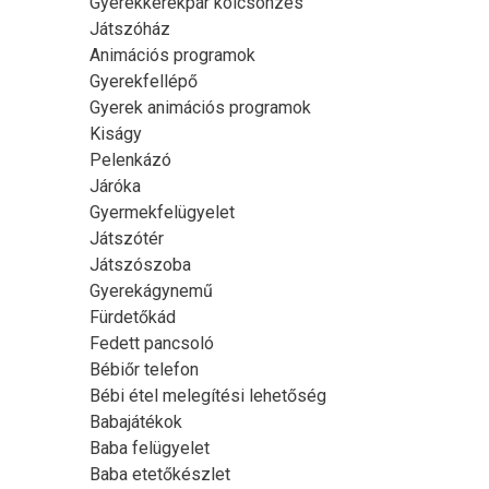
Gyerekkerékpár kölcsönzés
Játszóház
Animációs programok
Gyerekfellépő
Gyerek animációs programok
Kiságy
Pelenkázó
Járóka
Gyermekfelügyelet
Játszótér
Játszószoba
Gyerekágynemű
Fürdetőkád
Fedett pancsoló
Bébiőr telefon
Bébi étel melegítési lehetőség
Babajátékok
Baba felügyelet
Baba etetőkészlet