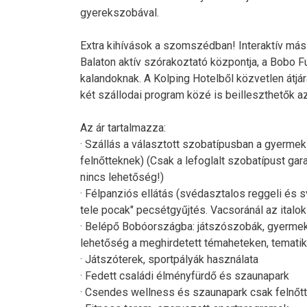
gyerekszobával.
Extra kihívások a szomszédban! Interaktív mász
Balaton aktív szórakoztató központja, a Bobo F
kalandoknak. A Kolping Hotelből közvetlen átjá
két szállodai program közé is beilleszthetők a
Az ár tartalmazza:
· Szállás a választott szobatípusban a gyerme
felnőtteknek) (Csak a lefoglalt szobatípust ga
nincs lehetőség!)
· Félpanziós ellátás (svédasztalos reggeli és 
tele pocak" pecsétgyűjtés. Vacsoránál az italok
· Belépő Bobóországba: játszószobák, gyermekf
lehetőség a meghirdetett témaheteken, temati
· Játszóterek, sportpályák használata
· Fedett családi élményfürdő és szaunapark
· Csendes wellness és szaunapark csak felnőt