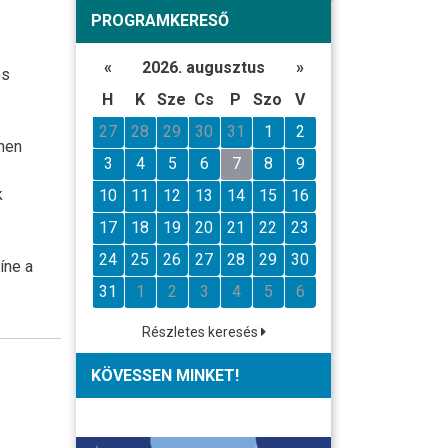
PROGRAMKERESŐ
«
2026. augusztus
»
és
H
K
Sze
Cs
P
Szo
V
27
28
29
30
31
1
2
ínen
3
4
5
6
7
8
9
k
10
11
12
13
14
15
16
17
18
19
20
21
22
23
24
25
26
27
28
29
30
íne a
31
1
2
3
4
5
6
Részletes keresés
KÖVESSEN MINKET!