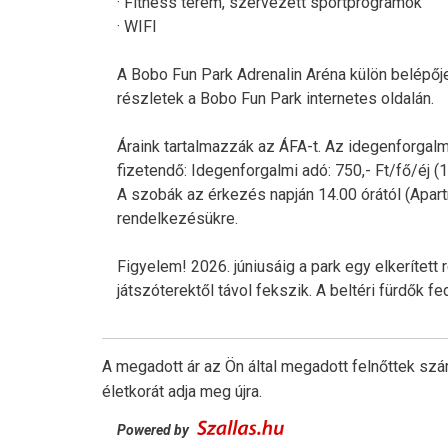
· Fitness terem, szervezett sportprogramok
· WIFI
A Bobo Fun Park Adrenalin Aréna külön belépője
részletek a Bobo Fun Park internetes oldalán.
Áraink tartalmazzák az ÁFA-t. Az idegenforgalmi
fizetendő: Idegenforgalmi adó: 750,- Ft/fő/éj (18
A szobák az érkezés napján 14.00 órától (Apart
rendelkezésükre.
Figyelem! 2026. júniusáig a park egy elkerített
játszóterektől távol fekszik. A beltéri fürdők f
A megadott ár az Ön által megadott felnőttek szá
életkorát adja meg újra.
Powered by