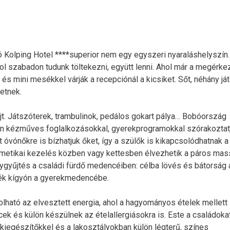
Kolping Hotel ****superior nem egy egyszeri nyaraláshelyszín.
ol szabadon tudunk töltekezni, együtt lenni. Ahol már a megérk
és mini mesékkel várják a recepciónál a kicsiket. Sőt, néhány já
etnek.
jt. Játszóterek, trambulinok, pedálos gokart pálya… Bobóország
án kézműves foglalkozásokkal, gyerekprogramokkal szórakoztat
t óvónőkre is bízhatjuk őket, így a szülők is kikapcsolódhatnak a
zmetikai kezelés közben vagy kettesben élvezhetik a páros ma
nygyűjtés a családi fürdő medencéiben: célba lövés és bátorság 
kék kígyón a gyerekmedencébe.
lható az elvesztett energia, ahol a hagyományos ételek mellett
k és külön készülnek az ételallergiásokra is. Este a családoka
kiegészítőkkel és a lakosztályokban külön légterű, színes