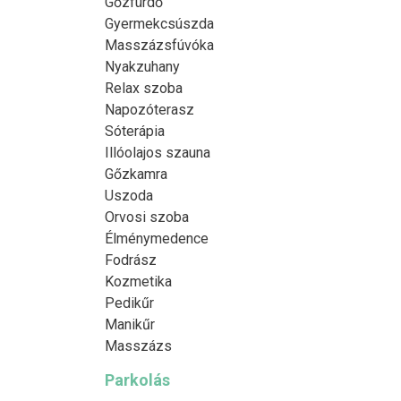
Gőzfürdő
Gyermekcsúszda
Masszázsfúvóka
Nyakzuhany
Relax szoba
Napozóterasz
Sóterápia
Illóolajos szauna
Gőzkamra
Uszoda
Orvosi szoba
Élménymedence
Fodrász
Kozmetika
Pedikűr
Manikűr
Masszázs
Parkolás