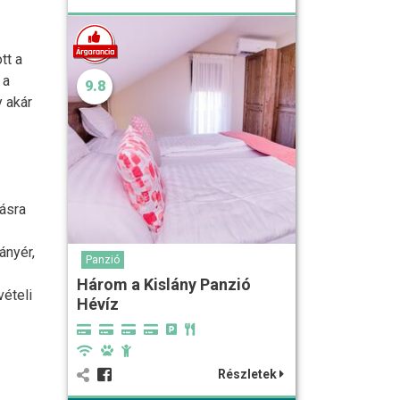
tt a
 a
9.8
y akár
lásra
ányér,
Panzió
Három a Kislány Panzió
ételi
Hévíz
Részletek