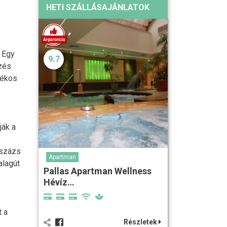
HETI SZÁLLÁSAJÁNLATOK
 Egy
9.7
ezés
tékos
ják a
sszázs
Apartman
alagút
Pallas Apartman Wellness
Hévíz…
t a
Részletek