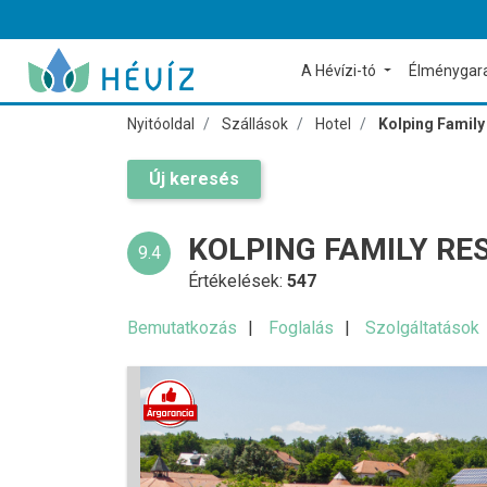
A Hévízi-tó
Élménygar
Nyitóoldal
Szállások
Hotel
Kolping Family
Új keresés
KOLPING FAMILY R
9.4
Értékelések:
547
Bemutatkozás
Foglalás
Szolgáltatások