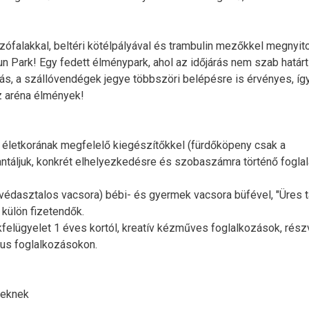
ófalakkal, beltéri kötélpályával és trambulin mezőkkel megnyito
un Park! Egy fedett élménypark, ahol az időjárás nem szab határt
rás, a szállóvendégek jegye többszöri belépésre is érvényes, íg
z aréna élmények!
k életkorának megfelelő kiegészítőkkel (fürdőköpeny csak a
rantáljuk, konkrét elhelyezkedésre és szobaszámra történő fogla
svédasztalos vacsora) bébi- és gyermek vacsora büfével, "Üres t
 külön fizetendők.
elügyelet 1 éves kortól, kreatív kézműves foglalkozások, részv
kus foglalkozásokon.
teknek