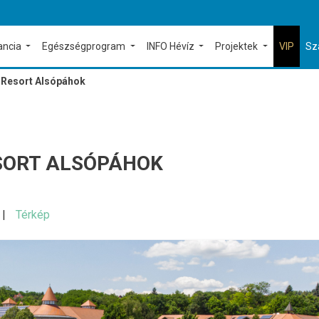
ancia
Egészségprogram
INFO Hévíz
Projektek
VIP
Sz
 Resort Alsópáhok
ESORT ALSÓPÁHOK
Térkép