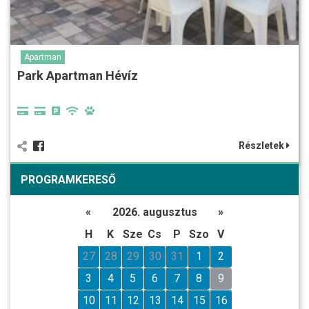
Apartman
Park Apartman Hévíz
Részletek
PROGRAMKERESŐ
«
2026. augusztus
»
H
K
Sze
Cs
P
Szo
V
27
28
29
30
31
1
2
3
4
5
6
7
8
9
10
11
12
13
14
15
16