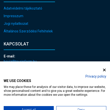
Adatvédelmi tájékoztató
Impresszum
Jogi nyilatkozat
Általános Szerződési Feltételek
KAPCSOLAT
E-mail:
heviz@tourinform.hu
Telefon:
+36 83 540 131
Privacy policy
WE USE COOKIES
We may place these for analysis of our visitor data, to improve our website,
show personalised content and to give you a great website experience. For
more information about the cookies we use open the settings.
akadálymentesített weblap
| Copyright © 2024 Hévíz Város Önkormányzata,
Accept all
Deny