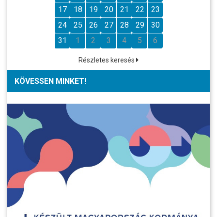
17
18
19
20
21
22
23
24
25
26
27
28
29
30
31
1
2
3
4
5
6
Részletes keresés
KÖVESSEN MINKET!