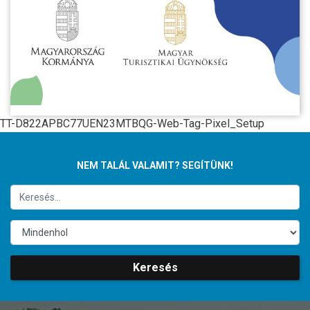
TT-D822APBC77UEN23MTBQG-Web-Tag-Pixel_Setup
NEM TALÁL VALAMIT? SEGÍTÜNK!
Keresés