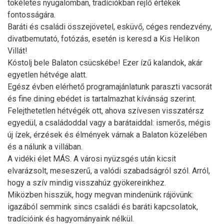
tökéletes nyugalomban, tradíciókban rejlő értékek
fontosságára.
Baráti és családi összejövetel, esküvő, céges rendezvény,
divatbemutató, fotózás, esetén is keresd a Kis Helikon
Villát!
Kóstolj bele Balaton csücskébe! Ezer ízű kalandok, akár
egyetlen hétvége alatt.
Egész évben elérhető programajánlatunk paraszti vacsorát
és fine dining ebédet is tartalmazhat kívánság szerint.
Felejthetetlen hétvégék ott, ahova szívesen visszatérsz
egyedül, a családoddal vagy a barátaiddal: ismerős, mégis
új ízek, érzések és élmények várnak a Balaton közelében
és a nálunk a villában.
A vidéki élet MÁS. A városi nyüzsgés után kicsit
elvarázsolt, meseszerű, a valódi szabadságról szól. Arról,
hogy a szív mindig visszahúz gyökereinkhez.
Miközben hisszük, hogy megvan mindenünk rájövünk:
igazából semmink sincs családi és baráti kapcsolatok,
tradícióink és hagyományaink nélkül.