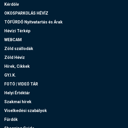
Kérdőív
OKOSPARKOLÁS HÉVÍZ
TÓFÜRDŐ Nyitvatartás és Árak
Hévízi Térkép
WEBCAM
Zöld szállodák
Zöld Hévíz
Hírek, Cikkek
GY.I.K.
FOTÓ | VIDEÓ TÁR
Helyi Értéktár
Szakmai hírek
Viselkedési szabályok
Fürdők