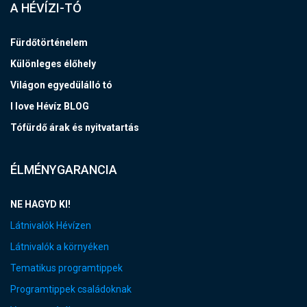
A HÉVÍZI-TÓ
Fürdőtörténelem
Különleges élőhely
Világon egyedülálló tó
I love Hévíz BLOG
Tófürdő árak és nyitvatartás
ÉLMÉNYGARANCIA
NE HAGYD KI!
Látnivalók Hévízen
Látnivalók a környéken
Tematikus programtippek
Programtippek családoknak