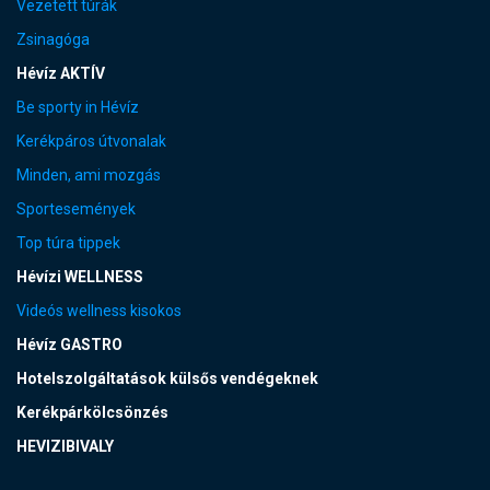
Vezetett túrák
Zsinagóga
Hévíz AKTÍV
Be sporty in Hévíz
Kerékpáros útvonalak
Minden, ami mozgás
Sportesemények
Top túra tippek
Hévízi WELLNESS
Videós wellness kisokos
Hévíz GASTRO
Hotelszolgáltatások külsős vendégeknek
Kerékpárkölcsönzés
HEVIZIBIVALY