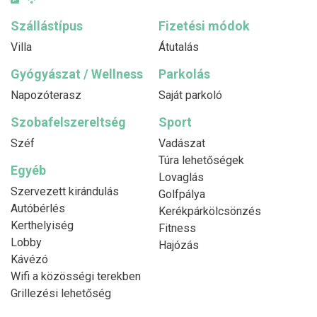
Szállástípus
Fizetési módok
Villa
Átutalás
Gyógyászat / Wellness
Parkolás
Napozóterasz
Saját parkoló
Szobafelszereltség
Sport
Széf
Vadászat
Túra lehetőségek
Egyéb
Lovaglás
Szervezett kirándulás
Golfpálya
Autóbérlés
Kerékpárkölcsönzés
Kerthelyiség
Fitness
Lobby
Hajózás
Kávézó
Wifi a közösségi terekben
Grillezési lehetőség