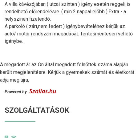
A villa kávézójában ( utcai szinten ) igény esetén reggeli is
rendelhető előrendelésre. ( min 2 nappal előbb ).Extra - a
helyszínen fizetendő.
A parkoló ( zárt,nem fedett ) igénybevételéhez kérjük az
autó/ motor rendszám megadását. Térítésmentesen vehető
igénybe.
A megadott ár az Ön által megadott felnőttek száma alapján
került megjelenítésre. Kérjük a gyermekek számát és életkorát
adja meg újra.
Powered by
SZOLGÁLTATÁSOK