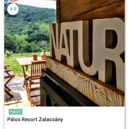
9.8
Panzió
Pálos Resort Zalacsány