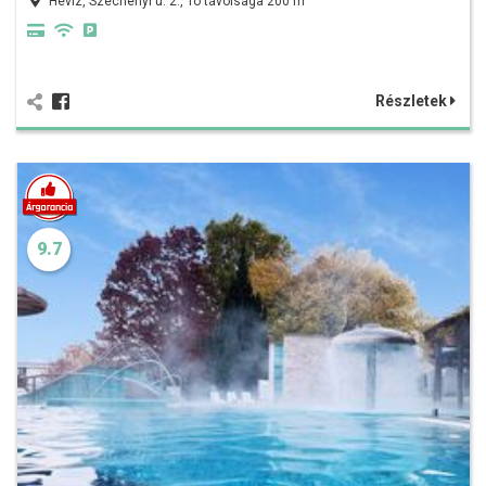
Hévíz, Széchenyi u. 2., Tó távolsága 200 m
Részletek
9.7