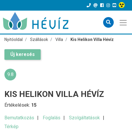
Nyitóoldal
Szállások
Villa
Kis Helikon Villa Hévíz
Új keresés
9.8
KIS HELIKON VILLA HÉVÍZ
Értékelések:
15
Bemutatkozás
Foglalás
Szolgáltatások
Térkép