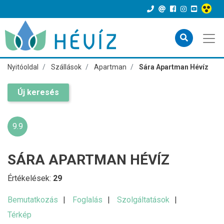
Nyitóoldal
Szállások
Apartman
Sára Apartman Hévíz
Új keresés
9.9
SÁRA APARTMAN HÉVÍZ
Értékelések:
29
Bemutatkozás
Foglalás
Szolgáltatások
Térkép