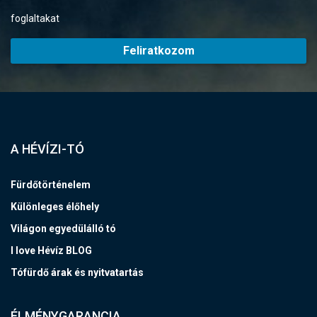
foglaltakat
Feliratkozom
A HÉVÍZI-TÓ
Fürdőtörténelem
Különleges élőhely
Világon egyedülálló tó
I love Hévíz BLOG
Tófürdő árak és nyitvatartás
ÉLMÉNYGARANCIA