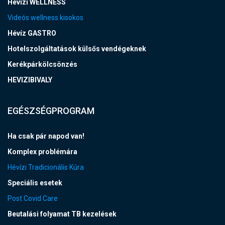
Hévízi WELLNESS
Videós wellness kisokos
Hévíz GASTRO
Hotelszolgáltatások külsős vendégeknek
Kerékpárkölcsönzés
HEVIZIBIVALY
EGÉSZSÉGPROGRAM
Ha csak pár napod van!
Komplex problémára
Hévízi Tradicionális Kúra
Speciális esetek
Post Covid Care
Beutalási folyamat TB kezelések