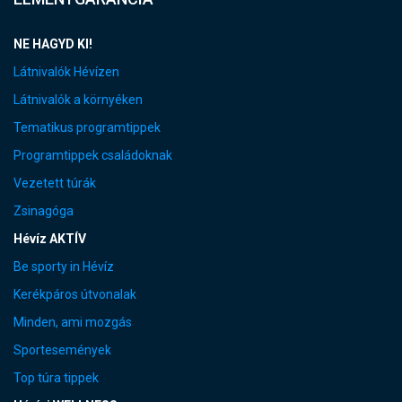
NE HAGYD KI!
Látnivalók Hévízen
Látnivalók a környéken
Tematikus programtippek
Programtippek családoknak
Vezetett túrák
Zsinagóga
Hévíz AKTÍV
Be sporty in Hévíz
Kerékpáros útvonalak
Minden, ami mozgás
Sportesemények
Top túra tippek