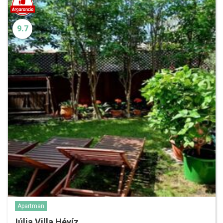
9.7
Apartman
Júlia Villa Hévíz