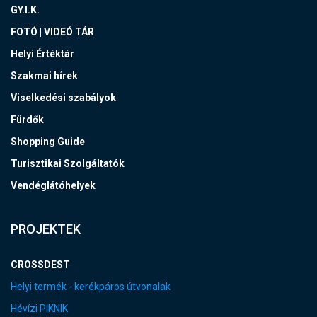
GY.I.K.
FOTÓ | VIDEÓ TÁR
Helyi Értéktár
Szakmai hírek
Viselkedési szabályok
Fürdők
Shopping Guide
Turisztikai Szolgáltatók
Vendéglátóhelyek
PROJEKTEK
CROSSDEST
Helyi termék - kerékpáros útvonalak
Hévízi PIKNIK