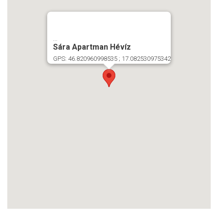
...
Sára Apartman Hévíz
GPS: 46.820960998535 ; 17.082530975342