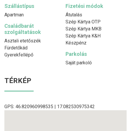
Szállástípus
Fizetési módok
Apartman
Átutalás
Szép Kártya OTP
Családbarát
Szép Kártya MKB
szolgáltatások
Szép Kártya K&H
Asztali etetőszék
Készpénz
Fürdetőkád
Parkolás
Gyerekfellépő
Saját parkoló
TÉRKÉP
GPS: 46.820960998535 | 17.082530975342