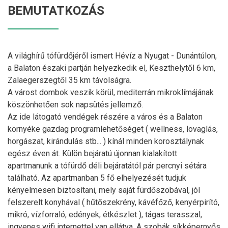
BEMUTATKOZÁS
A világhírű tófürdőjéről ismert Hévíz a Nyugat - Dunántúlon,
a Balaton északi partján helyezkedik el, Keszthelytől 6 km,
Zalaegerszegtől 35 km távolságra.
A várost dombok veszik körül, mediterrán mikroklímájának
köszönhetően sok napsütés jellemző.
Az ide látogató vendégek részére a város és a Balaton
környéke gazdag programlehetőséget ( wellness, lovaglás,
horgászat, kirándulás stb... ) kínál minden korosztálynak
egész éven át. Külön bejáratú újonnan kialakított
apartmanunk a tófürdő déli bejáratától pár percnyi sétára
található. Az apartmanban 5 fő elhelyezését tudjuk
kényelmesen biztosítani, mely saját fürdőszobával, jól
felszerelt konyhával ( hűtőszekrény, kávéfőző, kenyérpirító,
mikró, vízforraló, edények, étkészlet ), tágas terasszal,
ingyenes wifi internettel van ellátva. A szobák síkképernyős