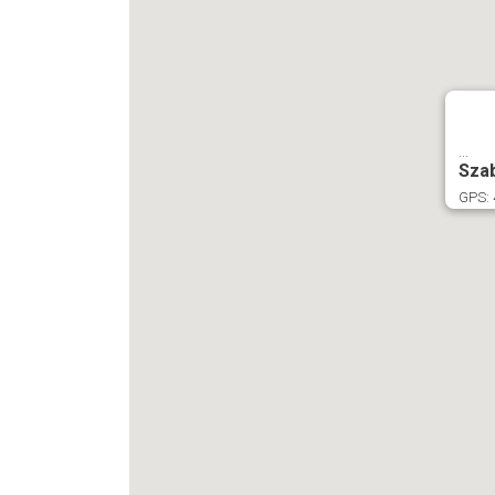
...
Szab
GPS: 