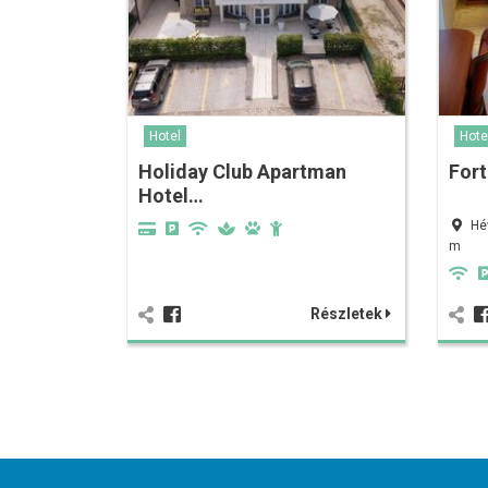
Hotel
Hote
Holiday Club Apartman
Fort
Hotel…
Hé
m
Részletek