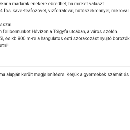
 akár a madarak énekére ébredhet, ha minket választ.
 4 fős, kávé-teafőzővel, vízforralóval, hűtőszekrénnyel, mikróval
sszal.
n fel bennünket Hévízen a Tölgyfa utcában, a város szélén.
l, és kb 800 m-re a hangulatos esti szórakozást nyújtó borozókt
etni!
ma alapján került megjelenítésre. Kérjük a gyermekek számát és