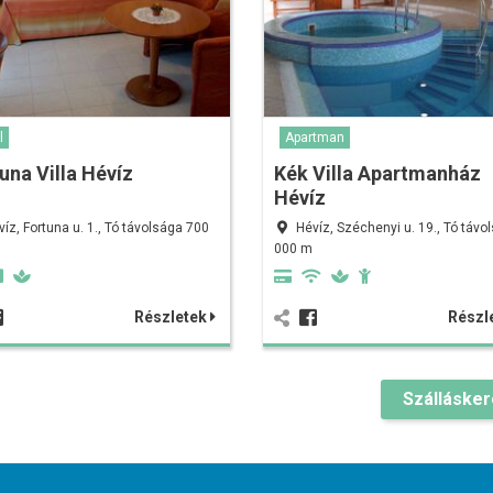
l
Apartman
una Villa Hévíz
Kék Villa Apartmanház
Hévíz
víz, Fortuna u. 1., Tó távolsága 700
Hévíz, Széchenyi u. 19., Tó távo
000 m
Részletek
Részl
Szálláske