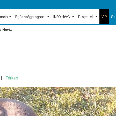
ancia
Egészségprogram
INFO Hévíz
Projektek
VIP
Sz
a Hévíz
Térkép