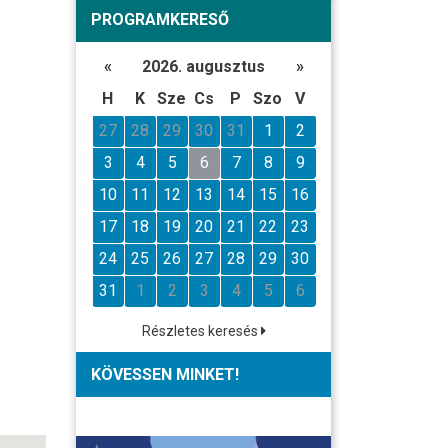
PROGRAMKERESŐ
«
2026. augusztus
»
H
K
Sze
Cs
P
Szo
V
27
28
29
30
31
1
2
3
4
5
6
7
8
9
10
11
12
13
14
15
16
17
18
19
20
21
22
23
24
25
26
27
28
29
30
31
1
2
3
4
5
6
Részletes keresés
KÖVESSEN MINKET!