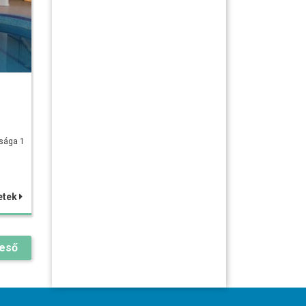
lsága 1
etek
reső