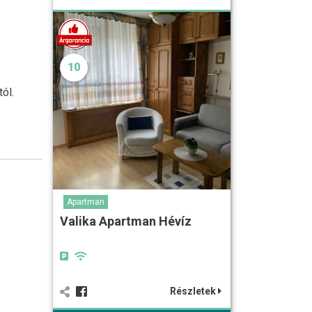
10
ól.
Apartman
Valika Apartman Hévíz
Részletek