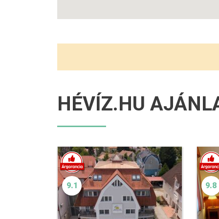
HÉVÍZ.HU AJÁNL
9.1
9.8