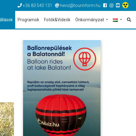
+36 83 540 131
heviz@tourinform.hu
állások
Programok
Fotók&Videók
Önkormányzat