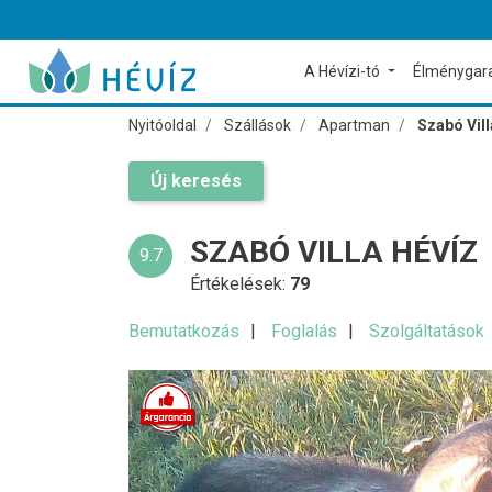
A Hévízi-tó
Élménygar
Nyitóoldal
Szállások
Apartman
Szabó Vill
Új keresés
SZABÓ VILLA HÉVÍZ
9.7
Értékelések:
79
Bemutatkozás
Foglalás
Szolgáltatások