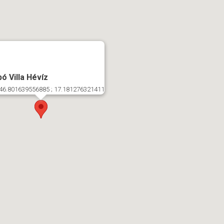
ó Villa Hévíz
46.801639556885 ; 17.181276321411