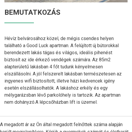
BEMUTATKOZÁS
Hévíz belvárosához közel, de mégis csendes helyen
található a Good Luck apartman. A felújított új bútorokkal
berendezett lakás tágas és világos, ideális pihenést
biztosít az ide érkező vendégek számára. Az 85m2
alapterületű lakásban 4 főt tudunk kényelmesen
elszállásolni. A jól felszerelt lakásban természetesen az
ingyenes wifi biztosított, illetve házi kedvencek igény
esetén elszállásolhatók. A lakáshoz erkély és egy
mélygarázsban lévő parkolóhely is tartozik. Az apartman
nem dohányzó.A lépcsőházban lift is üzemel.
A megadott ár az Ön által megadott felnőttek száma alapján
került megjelenítésre. Kérjük a gyermekek számát és életkorát