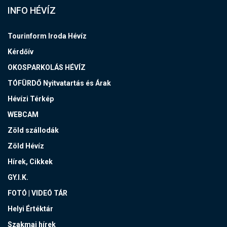
INFO HÉVÍZ
Tourinform Iroda Hévíz
Kérdőív
OKOSPARKOLÁS HÉVÍZ
TÓFÜRDŐ Nyitvatartás és Árak
Hévízi Térkép
WEBCAM
Zöld szállodák
Zöld Hévíz
Hírek, Cikkek
GY.I.K.
FOTÓ | VIDEÓ TÁR
Helyi Értéktár
Szakmai hírek