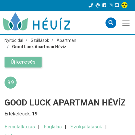
Nyitóoldal
Szállások
Apartman
Good Luck Apartman Hévíz
Új keresés
9.9
GOOD LUCK APARTMAN HÉVÍZ
Értékelések:
19
Bemutatkozás
Foglalás
Szolgáltatások