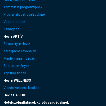
Tematikus programtippek
Programtippek családoknak
Vezetett túrák
Zsinagóga
Hévíz AKTÍV
Be sporty in Hévíz
Kerékpáros útvonalak
Minden, ami mozgás
Sportesemények
Top túra tippek
Hévízi WELLNESS
Videós wellness kisokos
Hévíz GASTRO
Hotelszolgáltatások külsős vendégeknek