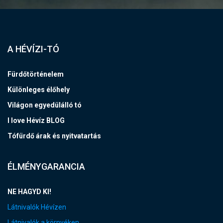
A HÉVÍZI-TÓ
Fürdőtörténelem
Különleges élőhely
Világon egyedülálló tó
I love Hévíz BLOG
Tófürdő árak és nyitvatartás
ÉLMÉNYGARANCIA
NE HAGYD KI!
Látnivalók Hévízen
Látnivalók a környéken