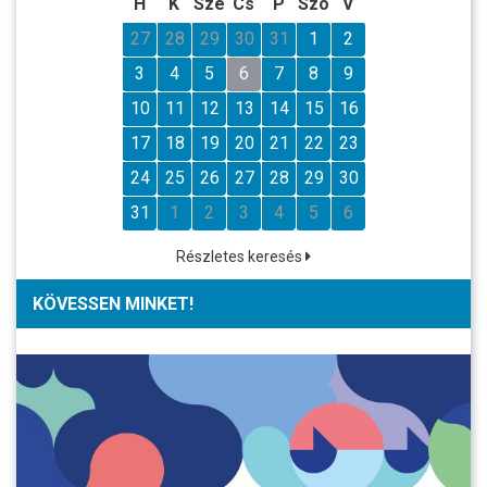
H
K
Sze
Cs
P
Szo
V
27
28
29
30
31
1
2
3
4
5
6
7
8
9
10
11
12
13
14
15
16
17
18
19
20
21
22
23
24
25
26
27
28
29
30
31
1
2
3
4
5
6
Részletes keresés
KÖVESSEN MINKET!