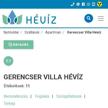
Nyitóoldal
Szállások
Apartman
Gerencser Villa Hévíz
Új keresés
9.3
GERENCSER VILLA HÉVÍZ
Értékelések:
11
Bemutatkozás
Foglalás
Szolgáltatások
Térkép