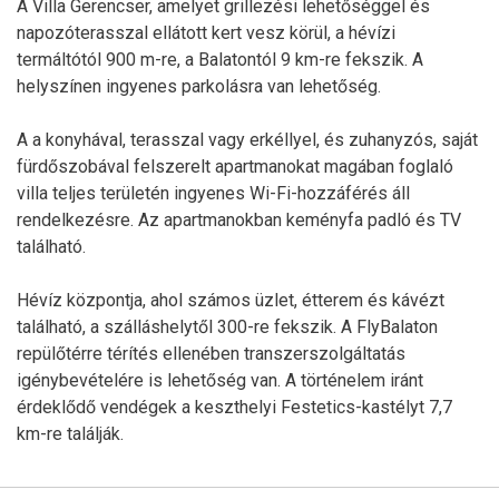
A Villa Gerencser, amelyet grillezési lehetőséggel és
napozóterasszal ellátott kert vesz körül, a hévízi
termáltótól 900 m-re, a Balatontól 9 km-re fekszik. A
helyszínen ingyenes parkolásra van lehetőség.
A a konyhával, terasszal vagy erkéllyel, és zuhanyzós, saját
fürdőszobával felszerelt apartmanokat magában foglaló
villa teljes területén ingyenes Wi-Fi-hozzáférés áll
rendelkezésre. Az apartmanokban keményfa padló és TV
található.
Hévíz központja, ahol számos üzlet, étterem és kávézt
található, a szálláshelytől 300-re fekszik. A FlyBalaton
repülőtérre térítés ellenében transzerszolgáltatás
igénybevételére is lehetőség van. A történelem iránt
érdeklődő vendégek a keszthelyi Festetics-kastélyt 7,7
km-re találják.