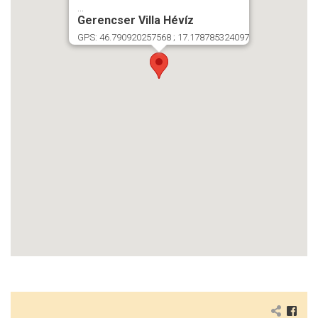
...
Gerencser Villa Hévíz
GPS: 46.790920257568 ; 17.178785324097