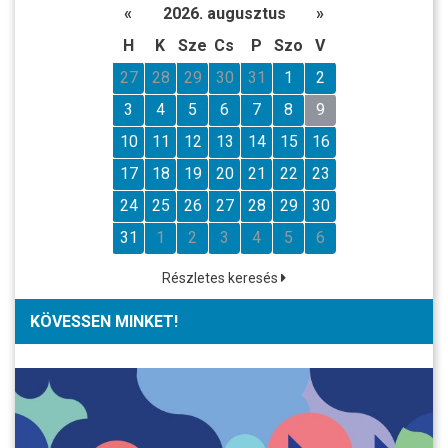
«
2026. augusztus
»
H
K
Sze
Cs
P
Szo
V
27
28
29
30
31
1
2
3
4
5
6
7
8
9
10
11
12
13
14
15
16
17
18
19
20
21
22
23
24
25
26
27
28
29
30
31
1
2
3
4
5
6
Részletes keresés
KÖVESSEN MINKET!