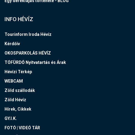
Egy derékfájás története - BLOG
INFO HÉVÍZ
Tourinform Iroda Hévíz
Kérdőív
OKOSPARKOLÁS HÉVÍZ
TÓFÜRDŐ Nyitvatartás és Árak
Hévízi Térkép
WEBCAM
Zöld szállodák
Zöld Hévíz
Hírek, Cikkek
GY.I.K.
FOTÓ | VIDEÓ TÁR