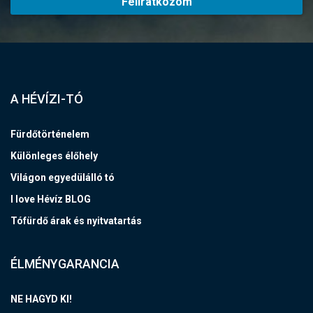
Feliratkozom
A HÉVÍZI-TÓ
Fürdőtörténelem
Különleges élőhely
Világon egyedülálló tó
I love Hévíz BLOG
Tófürdő árak és nyitvatartás
ÉLMÉNYGARANCIA
NE HAGYD KI!