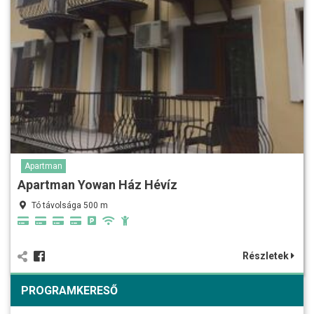
Apartman
Apartman Yowan Ház Hévíz
Tó távolsága 500 m
Részletek
PROGRAMKERESŐ