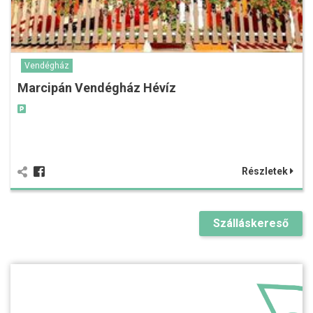
Vendégház
Marcipán Vendégház Hévíz
Részletek
Szálláskereső