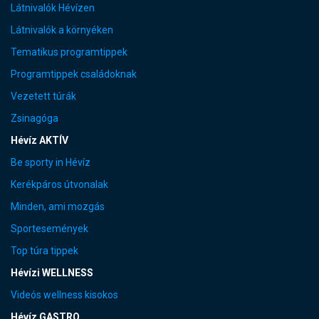
Látnivalók Hévízen
Látnivalók a környéken
Tematikus programtippek
Programtippek családoknak
Vezetett túrák
Zsinagóga
Hévíz AKTÍV
Be sporty in Hévíz
Kerékpáros útvonalak
Minden, ami mozgás
Sportesemények
Top túra tippek
Hévízi WELLNESS
Videós wellness kisokos
Hévíz GASTRO