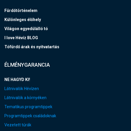
Fürdőtörténelem
Különleges élőhely
Világon egyedülálló tó
I love Hévíz BLOG
Tófürdő árak és nyitvatartás
ÉLMÉNYGARANCIA
NE HAGYD KI!
Látnivalók Hévízen
Látnivalók a környéken
Tematikus programtippek
Programtippek családoknak
Vezetett túrák