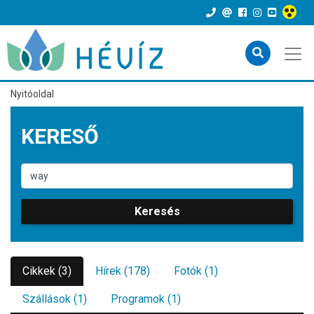
Nyitóoldal
KERESŐ
Keresés
Cikkek (3)
Hírek (178)
Fotók (1)
Szállások (1)
Programok (1)