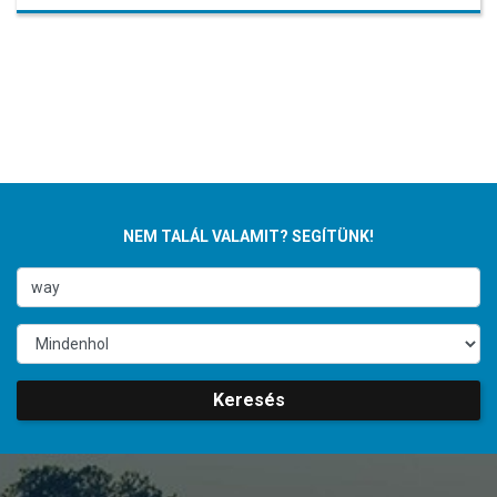
NEM TALÁL VALAMIT? SEGÍTÜNK!
Keresés