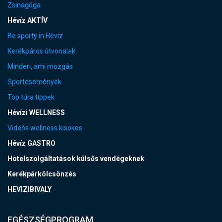
Zsinagóga
Hévíz AKTÍV
Be sporty in Hévíz
Kerékpáros útvonalak
Minden, ami mozgás
Sportesemények
Top túra tippek
Hévízi WELLNESS
Videós wellness kisokos
Hévíz GASTRO
Hotelszolgáltatások külsős vendégeknek
Kerékpárkölcsönzés
HEVIZIBIVALY
EGÉSZSÉGPROGRAM