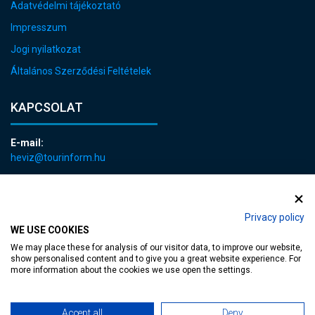
Adatvédelmi tájékoztató
Impresszum
Jogi nyilatkozat
Általános Szerződési Feltételek
KAPCSOLAT
E-mail:
heviz@tourinform.hu
Telefon:
+36 83 540 131
Privacy policy
WE USE COOKIES
We may place these for analysis of our visitor data, to improve our website,
show personalised content and to give you a great website experience. For
more information about the cookies we use open the settings.
akadálymentesített weblap
| Copyright © 2024 Hévíz Város Önkormányzata,
Accept all
Deny