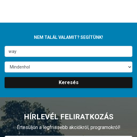
NEM TALÁL VALAMIT? SEGÍTÜNK!
Keresés
HÍRLEVÉL FELIRATKOZÁS
Értesüljön a legfrissebb akciókról, programokról!