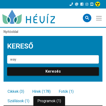
Nyitóoldal
KERESŐ
Keresés
Cikkek (3)
Hírek (178)
Fotók (1)
Szállások (1)
Programok (1)