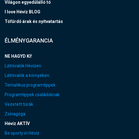
Világon egyedülálló tó
I love Hévíz BLOG
Tófürdő árak és nyitvatartás
ÉLMÉNYGARANCIA
NE HAGYD KI!
Látnivalók Hévízen
Látnivalók a környéken
Tematikus programtippek
Programtippek családoknak
Vezetett túrák
Zsinagóga
Hévíz AKTÍV
Be sporty in Hévíz