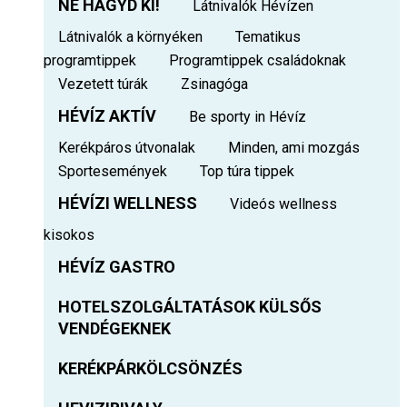
NE HAGYD KI!
Látnivalók Hévízen
Látnivalók a környéken
Tematikus
programtippek
Programtippek családoknak
Vezetett túrák
Zsinagóga
HÉVÍZ AKTÍV
Be sporty in Hévíz
Kerékpáros útvonalak
Minden, ami mozgás
Sportesemények
Top túra tippek
HÉVÍZI WELLNESS
Videós wellness
kisokos
HÉVÍZ GASTRO
HOTELSZOLGÁLTATÁSOK KÜLSŐS
VENDÉGEKNEK
KERÉKPÁRKÖLCSÖNZÉS