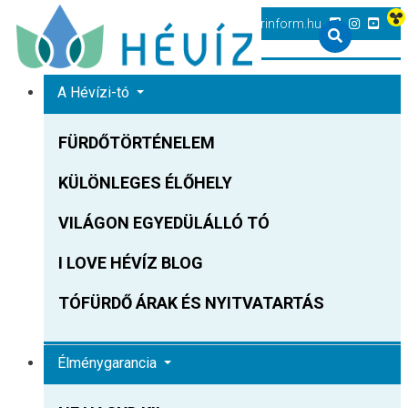
+36 83 540 131
heviz@tourinform.hu
A Hévízi-tó
FÜRDŐTÖRTÉNELEM
KÜLÖNLEGES ÉLŐHELY
VILÁGON EGYEDÜLÁLLÓ TÓ
I LOVE HÉVÍZ BLOG
TÓFÜRDŐ ÁRAK ÉS NYITVATARTÁS
Élménygarancia