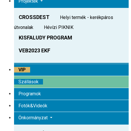
Projektek
CROSSDEST
Helyi termék - kerékpáros
útvonalak
Hévízi PIKNIK
KISFALUDY PROGRAM
VEB2023 EKF
VIP
Szállások
Programok
Fotók&Videók
Önkormányzat