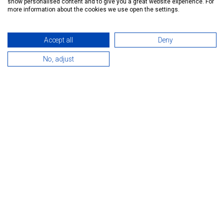
show personalised content and to give you a great website experience. For
more information about the cookies we use open the settings.
Accept all
Deny
No, adjust
9.9