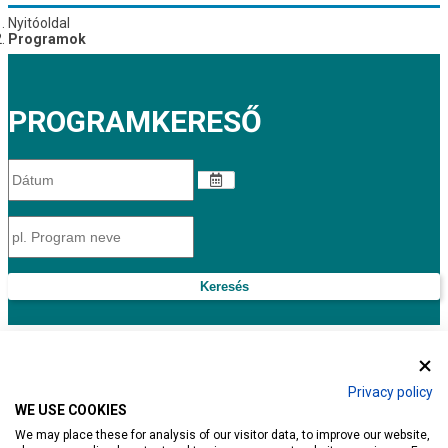
Nyitóoldal
Programok
PROGRAMKERESŐ
Keresés
Lista nézet
Naptár nézet
Térkép nézet
Privacy policy
HÉVÍZ.HU AJÁNLATAI
WE USE COOKIES
We may place these for analysis of our visitor data, to improve our website,